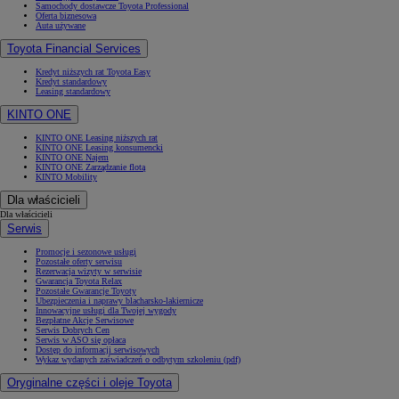
Samochody dostawcze Toyota Professional
Oferta biznesowa
Auta używane
Toyota Financial Services
Kredyt niższych rat Toyota Easy
Kredyt standardowy
Leasing standardowy
KINTO ONE
KINTO ONE Leasing niższych rat
KINTO ONE Leasing konsumencki
KINTO ONE Najem
KINTO ONE Zarządzanie flotą
KINTO Mobility
Dla właścicieli
Dla właścicieli
Serwis
Promocje i sezonowe usługi
Pozostałe oferty serwisu
Rezerwacja wizyty w serwisie
Gwarancja Toyota Relax
Pozostałe Gwarancje Toyoty
Ubezpieczenia i naprawy blacharsko-lakiernicze
Innowacyjne usługi dla Twojej wygody
Bezpłatne Akcje Serwisowe
Serwis Dobrych Cen
Serwis w ASO się opłaca
Dostęp do informacji serwisowych
Wykaz wydanych zaświadczeń o odbytym szkoleniu (pdf)
Oryginalne części i oleje Toyota