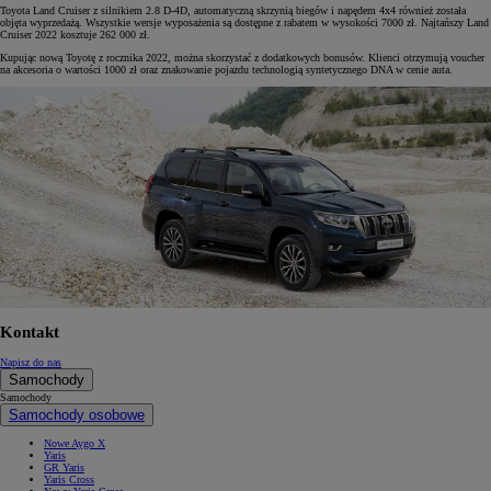
Toyota Land Cruiser z silnikiem 2.8 D-4D, automatyczną skrzynią biegów i napędem 4x4 również została
objęta wyprzedażą. Wszystkie wersje wyposażenia są dostępne z rabatem w wysokości 7000 zł. Najtańszy Land
Cruiser 2022 kosztuje 262 000 zł.
Kupując nową Toyotę z rocznika 2022, można skorzystać z dodatkowych bonusów. Klienci otrzymują voucher
na akcesoria o wartości 1000 zł oraz znakowanie pojazdu technologią syntetycznego DNA w cenie auta.
Kontakt
Napisz do nas
Samochody
Samochody
Samochody osobowe
Nowe Aygo X
Yaris
GR Yaris
Yaris Cross