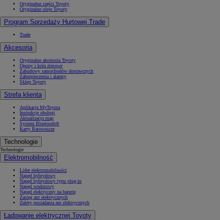
Oryginalne części Toyoty
Oryginalne oleje Toyoty
Program Sprzedaży Hurtowej Trade
Trade
Akcesoria
Oryginalne akcesoria Toyoty
Opony i koła zimowe
Zabudowy samochodów dostawczych
Zabezpieczenia i alarmy
Sklep Toyoty
Strefa klienta
Aplikacja MyToyota
Instrukcje obsługi
Aktualizacja map
System Bluetooth®
Karty Ratownicze
Technologie
Technologie
Elektromobilność
Lider elektromobilności
Napęd hybrydowy
Napęd hybrydowy typu plug-in
Napęd wodorowy
Napęd elektryczny na baterię
Zasięg aut elektrycznych
Zalety posiadania aut elektrycznych
Ładowanie elektrycznej Toyoty