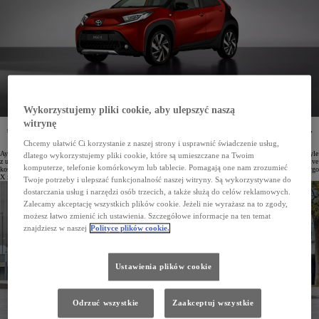
Wykorzystujemy pliki cookie, aby ulepszyć naszą
W salonach Toyoty ruszyła wyprzedaż samochodów z rocznika 2022. Rabaty na wybrane modele
witrynę
sięgają nawet 8000 zł. Jeśli uwzględnimy wzrost cen nowych pojazdów, wyprzedaż Toyoty to okazja,
by kupić auto z rocznika 2022 nawet o 15 000 zł taniej niż ten sam model wyprodukowany
Chcemy ułatwić Ci korzystanie z naszej strony i usprawnić świadczenie usług,
w 2023 roku.
Aygo X to miejski crossover, który zadebiutował w drugiej połowie 2022 roku. Wersje Active, Comfort i Style
dlatego wykorzystujemy pliki cookie, które są umieszczane na Twoim
z ubiegłego roku są teraz dostępne z rabatem 2000 zł, a odmiana Executive – 4000 zł. Najtańsze Aygo X Active
komputerze, telefonie komórkowym lub tablecie. Pomagają one nam zrozumieć
kosztuje teraz 63 900 zł, najwyższa wersja Executive jest oferowana za 76 900 zł. Porównując to z cenami Aygo
X z rocznika 2023, zobaczymy, że oferta wyprzedażowa pozwoli zaoszczędzić nawet 6000 zł.
Twoje potrzeby i ulepszać funkcjonalność naszej witryny. Są wykorzystywane do
dostarczania usług i narzędzi osób trzecich, a także służą do celów reklamowych.
Zalecamy akceptację wszystkich plików cookie. Jeżeli nie wyrażasz na to zgody,
możesz łatwo zmienić ich ustawienia. Szczegółowe informacje na ten temat
znajdziesz w naszej
Polityce plików cookie.
Ustawienia plików cookie
Odrzuć wszystkie
Zaakceptuj wszystkie