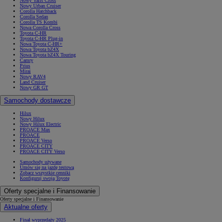
Nowy Yaris Cross
Nowy Urban Cruiser
Corolla Hatchback
Corolla Sedan
Corolla TS Kombi
Nowa Corolla Cross
Toyota C-HR
Toyota C-HR Plug-in
Nowa Toyota C-HR+
Nowa Toyota bZ4X
Nowa Toyota bZ4X Touring
Camry
Prius
Mirai
Nowy RAV4
Land Cruiser
Nowy GR GT
Samochody dostawcze
Hilux
Nowy Hilux
Nowy Hilux Electric
PROACE Max
PROACE
PROACE Verso
PROACE CITY
PROACE CITY Verso
Samochody używane
Umów się na jazdę testową
Zobacz wszystkie cenniki
Konfiguruj swoją Toyotę
Oferty specjalne i Finansowanie
Oferty specjalne i Finansowanie
Aktualne oferty
Finał wyprzedaży 2025