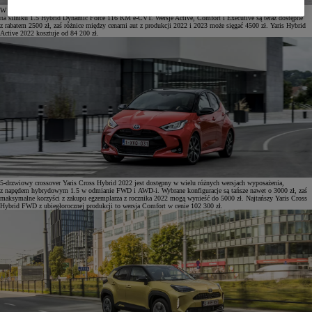
W przypadku Yarisa 2022 oferta wyprzedażowa obejmuje wyłącznie wersje z napędem hybrydowym opartym
na silniku 1.5 Hybrid Dynamic Force 116 KM e-CVT. Wersje Active, Comfort i Executive są teraz dostępne
z rabatem 2500 zł, zaś różnice między cenami aut z produkcji 2022 i 2023 może sięgać 4500 zł. Yaris Hybrid
Active 2022 kosztuje od 84 200 zł.
5-drzwiowy crossover Yaris Cross Hybrid 2022 jest dostępny w wielu różnych wersjach wyposażenia,
z napędem hybrydowym 1.5 w odmianie FWD i AWD-i. Wybrane konfiguracje są tańsze nawet o 3000 zł, zaś
maksymalne korzyści z zakupu egzemplarza z rocznika 2022 mogą wynieść do 5000 zł. Najtańszy Yaris Cross
Hybrid FWD z ubiegłorocznej produkcji to wersja Comfort w cenie 102 300 zł.