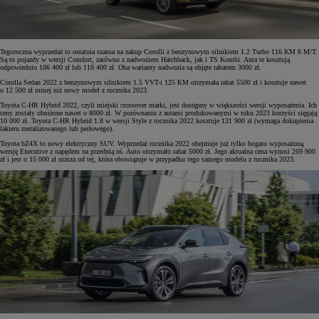
Tegoroczna wyprzedaż to ostatnia szansa na zakup Corolli z benzynowym silnikiem 1.2 Turbo 116 KM 6 M/T.
Są to pojazdy w wersji Comfort, zarówno z nadwoziem Hatchback, jak i TS Kombi. Auta te kosztują
odpowiednio 106 400 zł lub 110 400 zł. Oba warianty nadwozia są objęte rabatem 3000 zł.
Corolla Sedan 2022 z benzynowym silnikiem 1.5 VVT-i 125 KM otrzymała rabat 5500 zł i kosztuje nawet
o 12 500 zł mniej niż nowy model z rocznika 2023.
Toyota C-HR Hybrid 2022, czyli miejski crossover marki, jest dostępny w większości wersji wyposażenia. Ich
ceny zostały obniżone nawet o 8000 zł. W porównaniu z autami produkowanymi w roku 2023 korzyści sięgają
10 000 zł. Toyota C-HR Hybrid 1.8 w wersji Style z rocznika 2022 kosztuje 131 900 zł (wymaga dokupienia
lakieru metalizowanego lub perłowego).
Toyota bZ4X to nowy elektryczny SUV. Wyprzedaż rocznika 2022 obejmuje już tylko bogato wyposażoną
wersję Executive z napędem na przednią oś. Auto otrzymało rabat 5000 zł. Jego aktualna cena wynosi 269 900
zł i jest o 15 000 zł niższa od tej, która obowiązuje w przypadku tego samego modelu z rocznika 2023.