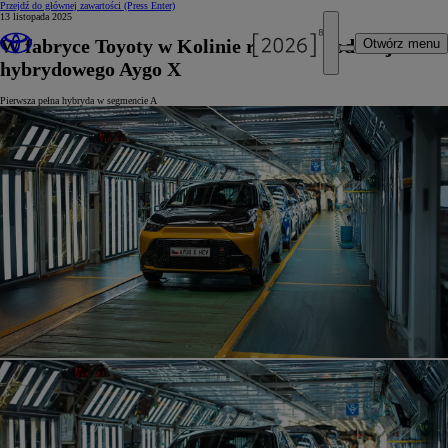
Przejdź do głównej zawartości
(Press Enter)
13 listopada 2025
W fabryce Toyoty w Kolinie ruszyła produkcja
Otwórz menu
hybrydowego Aygo X
Pierwsza pełna hybryda w segmencie A