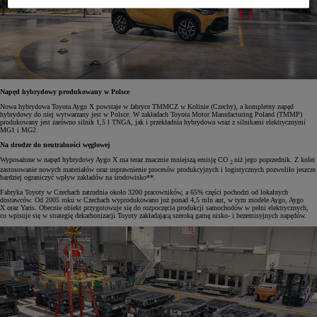
Napęd hybrydowy produkowany w Polsce
Nowa hybrydowa Toyota Aygo X powstaje w fabryce TMMCZ w Kolinie (Czechy), a kompletny napęd
hybrydowy do niej wytwarzany jest w Polsce. W zakładach Toyota Motor Manufacturing Poland (TMMP)
produkowany jest zarówno silnik 1,5 l TNGA, jak i przekładnia hybrydowa wraz z silnikami elektrycznymi
MG1 i MG2.
Na drodze do neutralności węglowej
Wyposażone w napęd hybrydowy Aygo X ma teraz znacznie mniejszą emisję CO
niż jego poprzednik. Z kolei
2
zastosowanie nowych materiałów oraz usprawnienie procesów produkcyjnych i logistycznych pozwoliło jeszcze
bardziej ograniczyć wpływ zakładów na środowisko**.
Fabryka Toyoty w Czechach zatrudnia około 3200 pracowników, a 65% części pochodzi od lokalnych
dostawców. Od 2005 roku w Czechach wyprodukowano już ponad 4,5 mln aut, w tym modele Aygo, Aygo
X oraz Yaris. Obecnie obiekt przygotowuje się do rozpoczęcia produkcji samochodów w pełni elektrycznych,
co wpisuje się w strategię dekarbonizacji Toyoty zakładającą szeroką gamę nisko- i bezemisyjnych napędów.