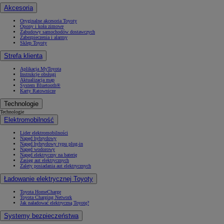
Akcesoria
Oryginalne akcesoria Toyoty
Opony i koła zimowe
Zabudowy samochodów dostawczych
Zabezpieczenia i alarmy
Sklep Toyoty
Strefa klienta
Aplikacja MyToyota
Instrukcje obsługi
Aktualizacja map
System Bluetooth®
Karty Ratownicze
Technologie
Technologie
Elektromobilność
Lider elektromobilności
Napęd hybrydowy
Napęd hybrydowy typu plug-in
Napęd wodorowy
Napęd elektryczny na baterię
Zasięg aut elektrycznych
Zalety posiadania aut elektrycznych
Ładowanie elektrycznej Toyoty
Toyota HomeCharge
Toyota Charging Network
Jak naładować elektryczną Toyotę?
Systemy bezpieczeństwa