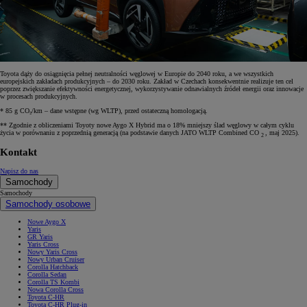
Toyota dąży do osiągnięcia pełnej neutralności węglowej w Europie do 2040 roku, a we wszystkich
europejskich zakładach produkcyjnych – do 2030 roku. Zakład w Czechach konsekwentnie realizuje ten cel
poprzez zwiększanie efektywności energetycznej, wykorzystywanie odnawialnych źródeł energii oraz innowacje
w procesach produkcyjnych.
* 85 g CO₂/km – dane wstępne (wg WLTP), przed ostateczną homologacją.
** Zgodnie z obliczeniami Toyoty nowe Aygo X Hybrid ma o 18% mniejszy ślad węglowy w całym cyklu
życia w porównaniu z poprzednią generacją (na podstawie danych JATO WLTP Combined CO
, maj 2025).
2
Kontakt
Napisz do nas
Samochody
Samochody
Samochody osobowe
Nowe Aygo X
Yaris
GR Yaris
Yaris Cross
Nowy Yaris Cross
Nowy Urban Cruiser
Corolla Hatchback
Corolla Sedan
Corolla TS Kombi
Nowa Corolla Cross
Toyota C-HR
Toyota C-HR Plug-in