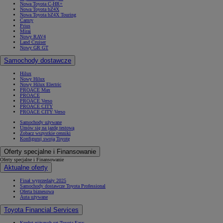
Nowa Toyota C-HR+
Nowa Toyota bZ4X
Nowa Toyota bZ4X Touring
Camry
Prius
Mirai
Nowy RAV4
Land Cruiser
Nowy GR GT
Samochody dostawcze
Hilux
Nowy Hilux
Nowy Hilux Electric
PROACE Max
PROACE
PROACE Verso
PROACE CITY
PROACE CITY Verso
Samochody używane
Umów się na jazdę testową
Zobacz wszystkie cenniki
Konfiguruj swoją Toyotę
Oferty specjalne i Finansowanie
Oferty specjalne i Finansowanie
Aktualne oferty
Finał wyprzedaży 2025
Samochody dostawcze Toyota Professional
Oferta biznesowa
Auta używane
Toyota Financial Services
Kredyt niższych rat Toyota Easy