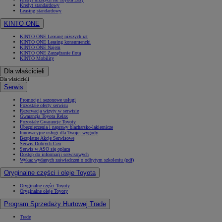
Kredyt standardowy
Leasing standardowy
KINTO ONE
KINTO ONE Leasing niższych rat
KINTO ONE Leasing konsumencki
KINTO ONE Najem
KINTO ONE Zarządzanie flotą
KINTO Mobility
Dla właścicieli
Dla właścicieli
Serwis
Promocje i sezonowe usługi
Pozostałe oferty serwisu
Rezerwacja wizyty w serwisie
Gwarancja Toyota Relax
Pozostałe Gwarancje Toyoty
Ubezpieczenia i naprawy blacharsko-lakiernicze
Innowacyjne usługi dla Twojej wygody
Bezpłatne Akcje Serwisowe
Serwis Dobrych Cen
Serwis w ASO się opłaca
Dostęp do informacji serwisowych
Wykaz wydanych zaświadczeń o odbytym szkoleniu (pdf)
Oryginalne części i oleje Toyota
Oryginalne części Toyoty
Oryginalne oleje Toyoty
Program Sprzedaży Hurtowej Trade
Trade