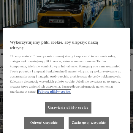
Wykorzystujemy pliki cookie, aby ulepszyć naszą
witrynę
W fabryce Toyota Motor Manufacturing Czech Republic (TMMCZ) w Kolinie rozpoczęła się produkcja
Chcemy ułatwić Ci korzystanie z naszej strony i usprawnić świadczenie usług,
nowej Toyoty Aygo X Hybrid. Najbardziej przystępny samochód marki zyskał wydajny napęd
hybrydowy, uzupełniając tym samym europejską gamę zelektryfikowanych modeli Toyoty.
dlatego wykorzystujemy pliki cookie, które są umieszczane na Twoim
komputerze, telefonie komórkowym lub tablecie. Pomagają one nam zrozumieć
20 lat temu, w lutym 2005 roku, rozpoczęła się produkcja modelu Aygo. W 2021 roku na rynku pojawiła się
Toyota Aygo X, wprowadzając do kategorii najmniejszych aut stylistykę inspirowaną crossoverami. Pojazd ten
Twoje potrzeby i ulepszać funkcjonalność naszej witryny. Są wykorzystywane do
okazał się rynkowym sukcesem – do dziś wyprodukowano już ponad 365 000 egz. tego modelu.
dostarczania usług i narzędzi osób trzecich, a także służą do celów reklamowych.
Nowe Aygo X Hybrid idzie o krok dalej. Pierwsza pełna hybryda w segmencie A ma najniższą emisję CO
2
Zalecamy akceptację wszystkich plików cookie. Jeżeli nie wyrażasz na to zgody,
spośród wszystkich modeli bez możliwości ładowania z gniazdka*. Toyota oferuje teraz zelektryfikowane
możesz łatwo zmienić ich ustawienia. Szczegółowe informacje na ten temat
napędy we wszystkich kluczowych segmentach rynkowych w Europie.
znajdziesz w naszej
Polityce plików cookie.
Ustawienia plików cookie
Odrzuć wszystkie
Zaakceptuj wszystkie