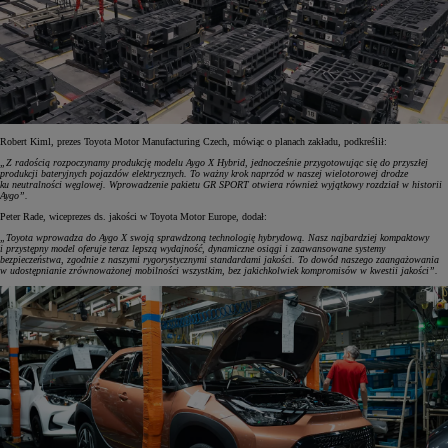
Robert Kiml, prezes Toyota Motor Manufacturing Czech, mówiąc o planach zakładu, podkreślił:
„Z radością rozpoczynamy produkcję modelu Aygo X Hybrid, jednocześnie przygotowując się do przyszłej
produkcji bateryjnych pojazdów elektrycznych. To ważny krok naprzód w naszej wielotorowej drodze
ku neutralności węglowej. Wprowadzenie pakietu GR SPORT otwiera również wyjątkowy rozdział w historii
Aygo”.
Peter Rade, wiceprezes ds. jakości w Toyota Motor Europe, dodał:
„Toyota wprowadza do Aygo X swoją sprawdzoną technologię hybrydową. Nasz najbardziej kompaktowy
i przystępny model oferuje teraz lepszą wydajność, dynamiczne osiągi i zaawansowane systemy
bezpieczeństwa, zgodnie z naszymi rygorystycznymi standardami jakości. To dowód naszego zaangażowania
w udostępnianie zrównoważonej mobilności wszystkim, bez jakichkolwiek kompromisów w kwestii jakości”.