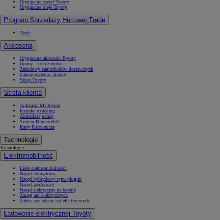
Oryginalne części Toyoty
Oryginalne oleje Toyoty
Program Sprzedaży Hurtowej Trade
Trade
Akcesoria
Oryginalne akcesoria Toyoty
Opony i koła zimowe
Zabudowy samochodów dostawczych
Zabezpieczenia i alarmy
Sklep Toyoty
Strefa klienta
Aplikacja MyToyota
Instrukcje obsługi
Aktualizacja map
System Bluetooth®
Karty Ratownicze
Technologie
Technologie
Elektromobilność
Lider elektromobilności
Napęd hybrydowy
Napęd hybrydowy typu plug-in
Napęd wodorowy
Napęd elektryczny na baterię
Zasięg aut elektrycznych
Zalety posiadania aut elektrycznych
Ładowanie elektrycznej Toyoty