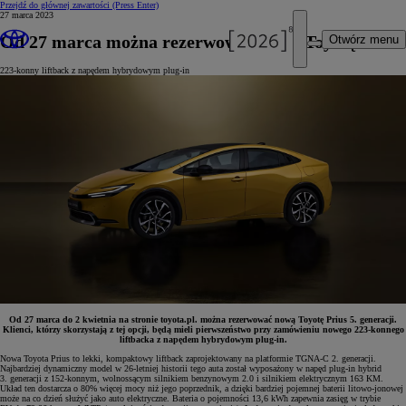
Przejdź do głównej zawartości
(Press Enter)
27 marca 2023
Od 27 marca można rezerwować nową Toyotę Prius
Otwórz menu
223-konny liftback z napędem hybrydowym plug-in
Od 27 marca do 2 kwietnia na stronie toyota.pl. można rezerwować nową Toyotę Prius 5. generacji.
Klienci, którzy skorzystają z tej opcji, będą mieli pierwszeństwo przy zamówieniu nowego 223-konnego
liftbacka z napędem hybrydowym plug-in.
Nowa Toyota Prius to lekki, kompaktowy liftback zaprojektowany na platformie TGNA-C 2. generacji.
Najbardziej dynamiczny model w 26-letniej historii tego auta został wyposażony w napęd plug-in hybrid
3. generacji z 152-konnym, wolnossącym silnikiem benzynowym 2.0 i silnikiem elektrycznym 163 KM.
Układ ten dostarcza o 80% więcej mocy niż jego poprzednik, a dzięki bardziej pojemnej baterii litowo-jonowej
może na co dzień służyć jako auto elektryczne. Bateria o pojemności 13,6 kWh zapewnia zasięg w trybie