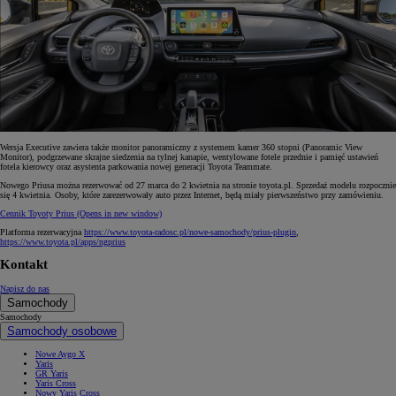
Wersja Executive zawiera także monitor panoramiczny z systemem kamer 360 stopni (Panoramic View
Monitor), podgrzewane skrajne siedzenia na tylnej kanapie, wentylowane fotele przednie i pamięć ustawień
fotela kierowcy oraz asystenta parkowania nowej generacji Toyota Teammate.
Nowego Priusa można rezerwować od 27 marca do 2 kwietnia na stronie toyota.pl. Sprzedaż modelu rozpocznie
się 4 kwietnia. Osoby, które zarezerwowały auto przez Internet, będą miały pierwszeństwo przy zamówieniu.
Cennik Toyoty Prius
(Opens in new window)
Platforma rezerwacyjna
https://www.toyota-radosc.pl/nowe-samochody/prius-plugin
,
https://www.toyota.pl/apps/ngprius
Kontakt
Napisz do nas
Samochody
Samochody
Samochody osobowe
Nowe Aygo X
Yaris
GR Yaris
Yaris Cross
Nowy Yaris Cross