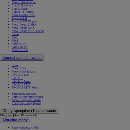
Nowy Urban Cruiser
Corolla Hatchback
Corolla Sedan
Corolla TS Kombi
Nowa Corolla Cross
Toyota C-HR
Toyota C-HR Plug-in
Nowa Toyota C-HR+
Nowa Toyota bZ4X
Nowa Toyota bZ4X Touring
Camry
Prius
Mirai
Nowy RAV4
Land Cruiser
Nowy GR GT
Samochody dostawcze
Hilux
Nowy Hilux
Nowy Hilux Electric
PROACE Max
PROACE
PROACE Verso
PROACE CITY
PROACE CITY Verso
Samochody używane
Umów się na jazdę testową
Zobacz wszystkie cenniki
Konfiguruj swoją Toyotę
Oferty specjalne i Finansowanie
Oferty specjalne i Finansowanie
Aktualne oferty
Finał wyprzedaży 2025