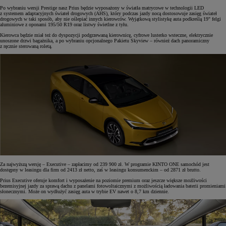
Po wybraniu wersji Prestige nasz Prius będzie wyposażony w światła matrycowe w technologii LED
z systemem adaptacyjnych świateł drogowych (AHS), który podczas jazdy nocą dostosowuje zasięg świateł
drogowych w taki sposób, aby nie oślepiać innych kierowców. Wyjątkową stylistykę auta podkreślą 19" felgi
aluminiowe z oponami 195/50 R19 oraz listwy świetlne z tyłu.
Kierowca będzie miał też do dyspozycji podgrzewaną kierownicę, cyfrowe lusterko wsteczne, elektrycznie
unoszone drzwi bagażnika, a po wybraniu opcjonalnego Pakietu Skyview – również dach panoramiczny
z ręcznie sterowaną roletą.
Za najwyższą wersję – Executive – zapłacimy od 239 900 zł. W programie KINTO ONE samochód jest
dostępny w leasingu dla firm od 2413 zł netto, zaś w leasingu konsumenckim – od 2871 zł brutto.
Prius Executive oferuje komfort i wyposażenie na poziomie premium oraz jeszcze większe możliwości
bezemisyjnej jazdy za sprawą dachu z panelami fotowoltaicznymi z możliwością ładowania baterii promieniami
słonecznymi. Może on wydłużyć zasięg auta w trybie EV nawet o 8,7 km dziennie.