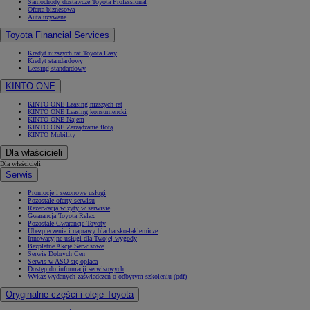
Samochody dostawcze Toyota Professional
Oferta biznesowa
Auta używane
Toyota Financial Services
Kredyt niższych rat Toyota Easy
Kredyt standardowy
Leasing standardowy
KINTO ONE
KINTO ONE Leasing niższych rat
KINTO ONE Leasing konsumencki
KINTO ONE Najem
KINTO ONE Zarządzanie flotą
KINTO Mobility
Dla właścicieli
Dla właścicieli
Serwis
Promocje i sezonowe usługi
Pozostałe oferty serwisu
Rezerwacja wizyty w serwisie
Gwarancja Toyota Relax
Pozostałe Gwarancje Toyoty
Ubezpieczenia i naprawy blacharsko-lakiernicze
Innowacyjne usługi dla Twojej wygody
Bezpłatne Akcje Serwisowe
Serwis Dobrych Cen
Serwis w ASO się opłaca
Dostęp do informacji serwisowych
Wykaz wydanych zaświadczeń o odbytym szkoleniu (pdf)
Oryginalne części i oleje Toyota