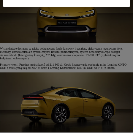
W standardzie dostępne są także: podgrzewane fotele kierowcy i pasażera, elektrycznie regulowany fotel
kierowcy, kamera cofania z dynamicznymi liniami pomocniczymi, system bezkluczykowego dostępu
do samochodu (Inteligentny kluczyk), 17" felgi aluminiowe z oponami 195/60 R17 (z plastikowymi
kołpakami ochronnymi).
Priusa w wersji Prestige można kupić od 211 900 zł. Opcje finansowania obejmują m.in. Leasing KINTO
ONE z miesięczną ratą od 2054 zł netto i Leasing Konsumencki KINTO ONE od 2441 zł brutto.