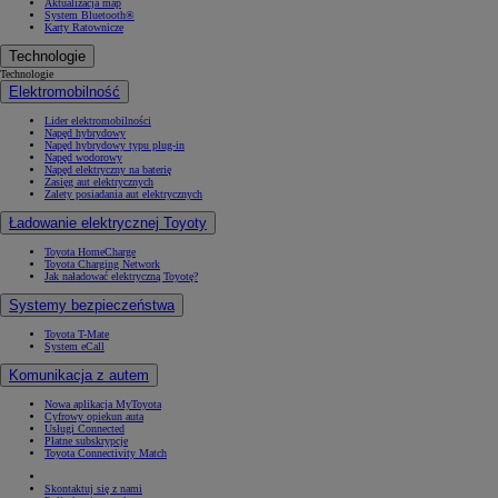
Aktualizacja map
System Bluetooth®
Karty Ratownicze
Technologie
Technologie
Elektromobilność
Lider elektromobilności
Napęd hybrydowy
Napęd hybrydowy typu plug-in
Napęd wodorowy
Napęd elektryczny na baterię
Zasięg aut elektrycznych
Zalety posiadania aut elektrycznych
Ładowanie elektrycznej Toyoty
Toyota HomeCharge
Toyota Charging Network
Jak naładować elektryczną Toyotę?
Systemy bezpieczeństwa
Toyota T-Mate
System eCall
Komunikacja z autem
Nowa aplikacja MyToyota
Cyfrowy opiekun auta
Usługi Connected
Płatne subskrypcje
Toyota Connectivity Match
Skontaktuj się z nami