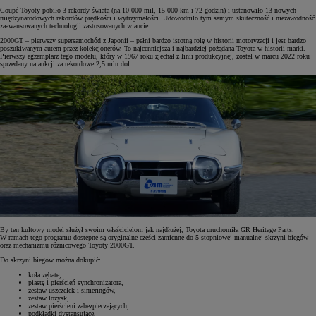
Coupé Toyoty pobiło 3 rekordy świata (na 10 000 mil, 15 000 km i 72 godzin) i ustanowiło 13 nowych
międzynarodowych rekordów prędkości i wytrzymałości. Udowodniło tym samym skuteczność i niezawodność
zaawansowanych technologii zastosowanych w aucie.
2000GT – pierwszy supersamochód z Japonii – pełni bardzo istotną rolę w historii motoryzacji i jest bardzo
poszukiwanym autem przez kolekcjonerów. To najcenniejsza i najbardziej pożądana Toyota w historii marki.
Pierwszy egzemplarz tego modelu, który w 1967 roku zjechał z linii produkcyjnej, został w marcu 2022 roku
sprzedany na aukcji za rekordowe 2,5 mln dol.
By ten kultowy model służył swoim właścicielom jak najdłużej, Toyota uruchomiła GR Heritage Parts.
W ramach tego programu dostępne są oryginalne części zamienne do 5-stopniowej manualnej skrzyni biegów
oraz mechanizmu różnicowego Toyoty 2000GT.
Do skrzyni biegów można dokupić:
koła zębate,
piastę i pierścień synchronizatora,
zestaw uszczelek i simeringów,
zestaw łożysk,
zestaw pierścieni zabezpieczających,
podkładki dystansujące,