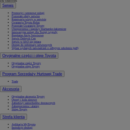
Dla właścicieli
Serwis
Promocje i sezonowe usługi
Pozostałe oferty serwisu
Rezerwacja wizyty w serwisie
Gwarancja Toyota Relax
Pozostałe Gwarancje Toyoty
Ubezpieczenia i naprawy blacharsko-lakiernicze
Innowacyjne usługi dla Twojej wygody
Bezpłatne Akcje Serwisowe
Serwis Dobrych Cen
Serwis w ASO się opłaca
Dostęp do informacji serwisowych
Wykaz wydanych zaświadczeń o odbytym szkoleniu (pdf)
Oryginalne części i oleje Toyota
Oryginalne części Toyoty
Oryginalne oleje Toyoty
Program Sprzedaży Hurtowej Trade
Trade
Akcesoria
Oryginalne akcesoria Toyoty
Opony i koła zimowe
Zabudowy samochodów dostawczych
Zabezpieczenia i alarmy
Sklep Toyoty
Strefa klienta
Aplikacja MyToyota
Instrukcje obsługi