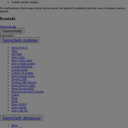
widełki zmiany biegów.
Do mechanizmu różnicowego dobrać można zestaw kół zębatych przekładni głównej wraz ze śrubami zestawu
zębatek.
Kontakt
Napisz do nas
Samochody
Samochody
Samochody osobowe
Nowe Aygo X
Yaris
GR Yaris
Yaris Cross
Nowy Yaris Cross
Nowy Urban Cruiser
Corolla Hatchback
Corolla Sedan
Corolla TS Kombi
Nowa Corolla Cross
Toyota C-HR
Toyota C-HR Plug-in
Nowa Toyota C-HR+
Nowa Toyota bZ4X
Nowa Toyota bZ4X Touring
Camry
Prius
Mirai
Nowy RAV4
Land Cruiser
Nowy GR GT
Samochody dostawcze
Hilux