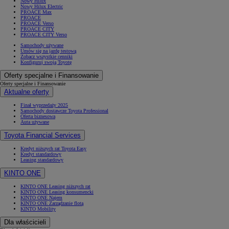
Nowy Hilux
Nowy Hilux Electric
PROACE Max
PROACE
PROACE Verso
PROACE CITY
PROACE CITY Verso
Samochody używane
Umów się na jazdę testową
Zobacz wszystkie cenniki
Konfiguruj swoją Toyotę
Oferty specjalne i Finansowanie
Oferty specjalne i Finansowanie
Aktualne oferty
Finał wyprzedaży 2025
Samochody dostawcze Toyota Professional
Oferta biznesowa
Auta używane
Toyota Financial Services
Kredyt niższych rat Toyota Easy
Kredyt standardowy
Leasing standardowy
KINTO ONE
KINTO ONE Leasing niższych rat
KINTO ONE Leasing konsumencki
KINTO ONE Najem
KINTO ONE Zarządzanie flotą
KINTO Mobility
Dla właścicieli