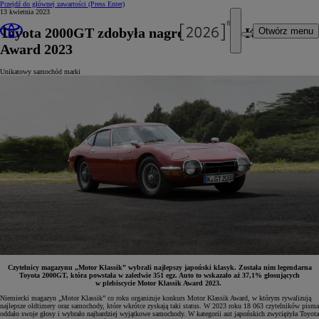
Przejdź do głównej zawartości
(Press Enter)
13 kwietnia 2023
Toyota 2000GT zdobyła nagrodę Motor Klassik
Otwórz menu
Award 2023
Unikatowy samochód marki
Czytelnicy magazynu „Motor Klassik” wybrali najlepszy japoński klasyk. Została nim legendarna
Toyota 2000GT, która powstała w zaledwie 351 egz. Auto to wskazało aż 37,1% głosujących
w plebiscycie Motor Klassik Award 2023.
Niemiecki magazyn „Motor Klassik” co roku organizuje konkurs Motor Klassik Award, w którym rywalizują
najlepsze oldtimery oraz samochody, które wkrótce zyskają taki status. W 2023 roku 18 063 czytelników pisma
oddało swoje głosy i wybrało najbardziej wyjątkowe samochody. W kategorii aut japońskich zwyciężyła Toyota