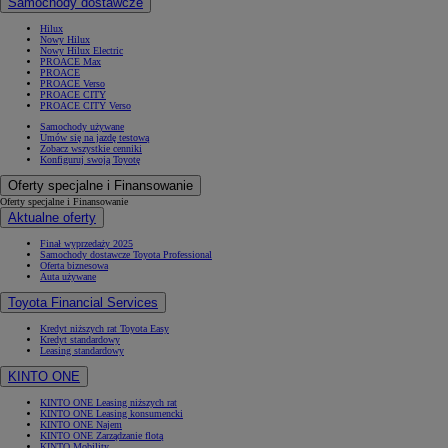
Samochody dostawcze
Hilux
Nowy Hilux
Nowy Hilux Electric
PROACE Max
PROACE
PROACE Verso
PROACE CITY
PROACE CITY Verso
Samochody używane
Umów się na jazdę testową
Zobacz wszystkie cenniki
Konfiguruj swoją Toyotę
Oferty specjalne i Finansowanie
Oferty specjalne i Finansowanie
Aktualne oferty
Finał wyprzedaży 2025
Samochody dostawcze Toyota Professional
Oferta biznesowa
Auta używane
Toyota Financial Services
Kredyt niższych rat Toyota Easy
Kredyt standardowy
Leasing standardowy
KINTO ONE
KINTO ONE Leasing niższych rat
KINTO ONE Leasing konsumencki
KINTO ONE Najem
KINTO ONE Zarządzanie flotą
KINTO Mobility