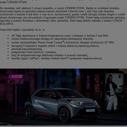
marki UNDERCOVER.
Do sprzedaży trafi zaledwie 5 tysięcy pojazdów w wersji UNDERCOVER. Będzie je wyróżniać unikalna
kolorystyka oparta na specjalnie dopracowanych odcieniach Celestite Grey i Ash Grey oraz elementy
stylistyczne w kolorze Coral Red, w tym m.in. na kierownicy, panelu wokół dźwigni zmiany biegów i wokół
ekranu dotykowego oraz dywanikach z logotypem marki UNDERCOVER. Fotele będą wykończone specjalną
tapicerką w kolorze Bordeaux z elementami skóry naturalnej. Dach będą zdobiły naklejki z hasłem CHAOS /
BALANCE.
Samochód będzie wyposażony m.in. w:
18" felgi aluminiowe w kolorze fortepianowej czerni z detalami w kolorze Coral Red,
system bezkluczykowego dostępu do samochodu (Inteligentny kluczyk),
®
system multimedialny Toyota Smart Connec
z kolorowym ekranem dotykowym (9" HD),
nawigację Connected z mapami online i 4-letnią darmową transmisją danych,
automatyczną klimatyzację,
podgrzewane fotele kierowcy i pasażera,
tację do bezprzewodowego ładowania telefonu w konsoli centralnej,
interfejs Apple CarPlay*, interfejs Android Auto™ (połączenie bezprzewodowe).