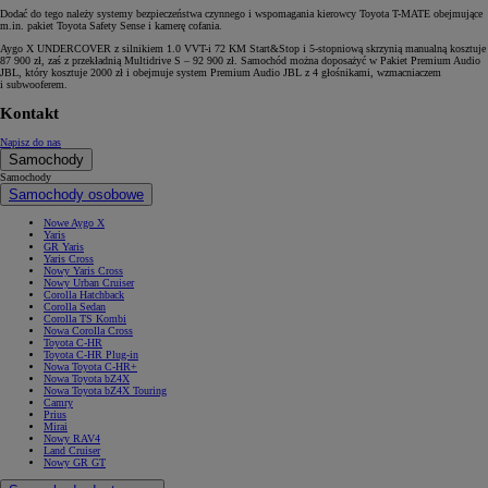
Dodać do tego należy systemy bezpieczeństwa czynnego i wspomagania kierowcy Toyota T-MATE obejmujące
m.in. pakiet Toyota Safety Sense i kamerę cofania.
Aygo X UNDERCOVER z silnikiem 1.0 VVT-i 72 KM Start&Stop i 5-stopniową skrzynią manualną kosztuje
87 900 zł, zaś z przekładnią Multidrive S – 92 900 zł. Samochód można doposażyć w Pakiet Premium Audio
JBL, który kosztuje 2000 zł i obejmuje system Premium Audio JBL z 4 głośnikami, wzmacniaczem
i subwooferem.
Kontakt
Napisz do nas
Samochody
Samochody
Samochody osobowe
Nowe Aygo X
Yaris
GR Yaris
Yaris Cross
Nowy Yaris Cross
Nowy Urban Cruiser
Corolla Hatchback
Corolla Sedan
Corolla TS Kombi
Nowa Corolla Cross
Toyota C-HR
Toyota C-HR Plug-in
Nowa Toyota C-HR+
Nowa Toyota bZ4X
Nowa Toyota bZ4X Touring
Camry
Prius
Mirai
Nowy RAV4
Land Cruiser
Nowy GR GT