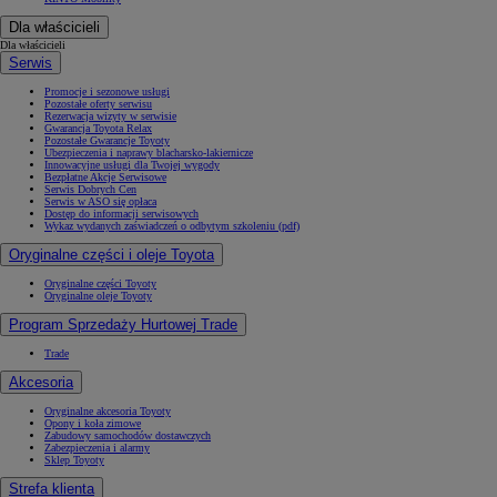
Dla właścicieli
Dla właścicieli
Serwis
Promocje i sezonowe usługi
Pozostałe oferty serwisu
Rezerwacja wizyty w serwisie
Gwarancja Toyota Relax
Pozostałe Gwarancje Toyoty
Ubezpieczenia i naprawy blacharsko-lakiernicze
Innowacyjne usługi dla Twojej wygody
Bezpłatne Akcje Serwisowe
Serwis Dobrych Cen
Serwis w ASO się opłaca
Dostęp do informacji serwisowych
Wykaz wydanych zaświadczeń o odbytym szkoleniu (pdf)
Oryginalne części i oleje Toyota
Oryginalne części Toyoty
Oryginalne oleje Toyoty
Program Sprzedaży Hurtowej Trade
Trade
Akcesoria
Oryginalne akcesoria Toyoty
Opony i koła zimowe
Zabudowy samochodów dostawczych
Zabezpieczenia i alarmy
Sklep Toyoty
Strefa klienta