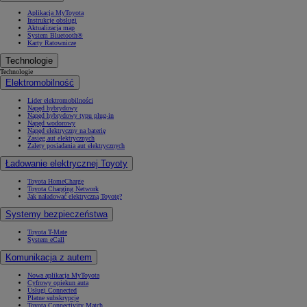
Aplikacja MyToyota
Instrukcje obsługi
Aktualizacja map
System Bluetooth®
Karty Ratownicze
Technologie
Technologie
Elektromobilność
Lider elektromobilności
Napęd hybrydowy
Napęd hybrydowy typu plug-in
Napęd wodorowy
Napęd elektryczny na baterię
Zasięg aut elektrycznych
Zalety posiadania aut elektrycznych
Ładowanie elektrycznej Toyoty
Toyota HomeCharge
Toyota Charging Network
Jak naładować elektryczną Toyotę?
Systemy bezpieczeństwa
Toyota T-Mate
System eCall
Komunikacja z autem
Nowa aplikacja MyToyota
Cyfrowy opiekun auta
Usługi Connected
Płatne subskrypcje
Toyota Connectivity Match