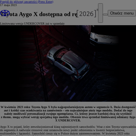
Przejdź do głównej zawartości
(Press Enter)
17 maja 2023
Toyota Aygo X dostępna od ręki
Otwórz menu
Limitowana wersja UNDERCOVER już w sprzedaży
W kwietniu 2023 roku Toyota Aygo X była najpopularniejszym autem w segmencie A. Duża dostępność
aut i krótki czas oczekiwania na zamówienie – oto najważniejsze atuty tego modelu. Dodać do tego
należy możliwość personalizacji swojego egzemplarza. Ci, którzy jeszcze bardziej chcą się wyróżnić
z tłumu, mogą wybrać wersję specjalną tego modelu. Obecnie trwa sprzedaż limitowanej odmiany Aygo
X UNDERCOVER.
Aygo X to pojazd, który zrewolucjonizował klasę najmniejszych samochodów. Wraz z nim Toyota wprowadziła
do segmentu A nadwozie crossover oraz ustanowiła nowy punkt odniesienia w kwestii bezpieczeństwa,
multimediów i łączności. Samochód cieszy się w Polsce dużym zainteresowaniem. W kwietniu 2023 roku