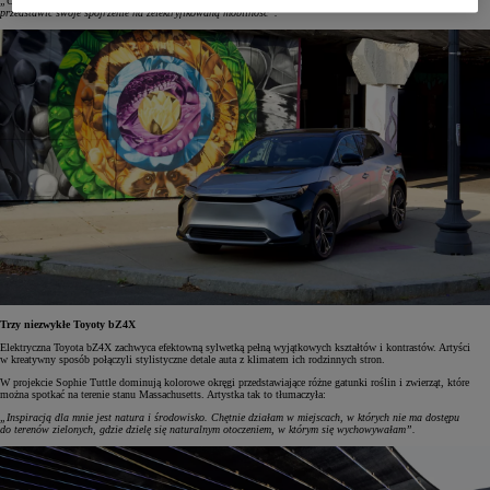
„Cieszymy się, że dzięki Toyocie bZ4X artyści mogli pokazać, czym jest dla nich ich rodzinne miasto oraz
przedstawić swoje spojrzenie na zelektryfikowaną mobilność”.
Trzy niezwykłe Toyoty bZ4X
Elektryczna Toyota bZ4X zachwyca efektowną sylwetką pełną wyjątkowych kształtów i kontrastów. Artyści
w kreatywny sposób połączyli stylistyczne detale auta z klimatem ich rodzinnych stron.
W projekcie Sophie Tuttle dominują kolorowe okręgi przedstawiające różne gatunki roślin i zwierząt, które
można spotkać na terenie stanu Massachusetts. Artystka tak to tłumaczyła:
„Inspiracją dla mnie jest natura i środowisko. Chętnie działam w miejscach, w których nie ma dostępu
do terenów zielonych, gdzie dzielę się naturalnym otoczeniem, w którym się wychowywałam”.