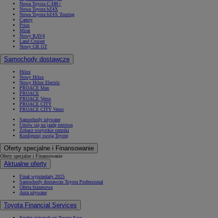
Nowa Toyota C-HR+
Nowa Toyota bZ4X
Nowa Toyota bZ4X Touring
Camry
Prius
Mirai
Nowy RAV4
Land Cruiser
Nowy GR GT
Samochody dostawcze
Hilux
Nowy Hilux
Nowy Hilux Electric
PROACE Max
PROACE
PROACE Verso
PROACE CITY
PROACE CITY Verso
Samochody używane
Umów się na jazdę testową
Zobacz wszystkie cenniki
Konfiguruj swoją Toyotę
Oferty specjalne i Finansowanie
Oferty specjalne i Finansowanie
Aktualne oferty
Finał wyprzedaży 2025
Samochody dostawcze Toyota Professional
Oferta biznesowa
Auta używane
Toyota Financial Services
Kredyt niższych rat Toyota Easy