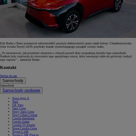
Erik Burke z Reno postanowił odzwierciedlić poczucie elektryczności przez ciepłe kolory. Charakterystyczne
tylne światła Toyoty bZ4X przybrały kształt symbolizującego początek wiosny maku.
„To niesamowite, jak promienie słoneczne o różnych porach dnia uwypuklają kształty tego samochodu.
Nadkola były inspiracją do stworzenia tego specjalnego wzoru, który nawiązuje także do górniczej tradycji
tego regionu
” – zaznaczył Burke.
Kontakt
Napisz do nas
Samochody
Samochody
Samochody osobowe
Nowe Aygo X
Yaris
GR Yaris
Yaris Cross
Nowy Yaris Cross
Nowy Urban Cruiser
Corolla Hatchback
Corolla Sedan
Corolla TS Kombi
Nowa Corolla Cross
Toyota C-HR
Toyota C-HR Plug-in