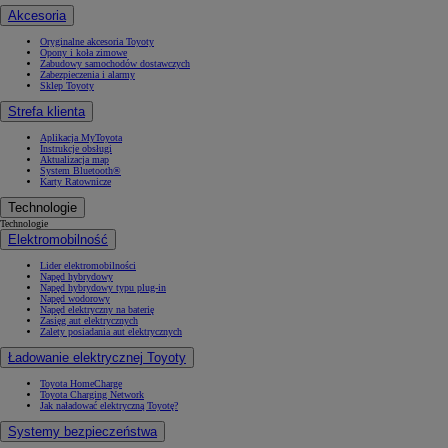
Akcesoria
Oryginalne akcesoria Toyoty
Opony i koła zimowe
Zabudowy samochodów dostawczych
Zabezpieczenia i alarmy
Sklep Toyoty
Strefa klienta
Aplikacja MyToyota
Instrukcje obsługi
Aktualizacja map
System Bluetooth®
Karty Ratownicze
Technologie
Technologie
Elektromobilność
Lider elektromobilności
Napęd hybrydowy
Napęd hybrydowy typu plug-in
Napęd wodorowy
Napęd elektryczny na baterię
Zasięg aut elektrycznych
Zalety posiadania aut elektrycznych
Ładowanie elektrycznej Toyoty
Toyota HomeCharge
Toyota Charging Network
Jak naładować elektryczną Toyotę?
Systemy bezpieczeństwa