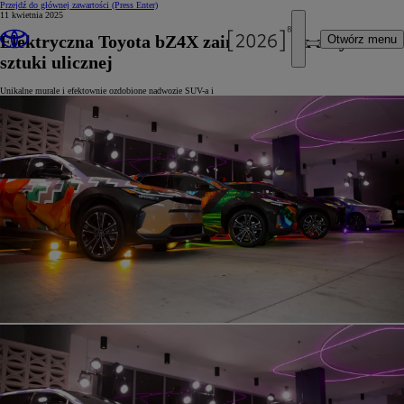
Przejdź do głównej zawartości
(Press Enter)
11 kwietnia 2025
Elektryczna Toyota bZ4X zainspirowała artystów
Otwórz menu
sztuki ulicznej
Unikalne murale i efektownie ozdobione nadwozie SUV-a i