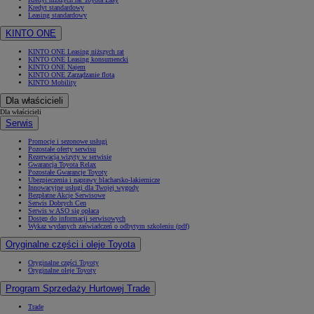
Kredyt standardowy
Leasing standardowy
KINTO ONE
KINTO ONE Leasing niższych rat
KINTO ONE Leasing konsumencki
KINTO ONE Najem
KINTO ONE Zarządzanie flotą
KINTO Mobility
Dla właścicieli
Dla właścicieli
Serwis
Promocje i sezonowe usługi
Pozostałe oferty serwisu
Rezerwacja wizyty w serwisie
Gwarancja Toyota Relax
Pozostałe Gwarancje Toyoty
Ubezpieczenia i naprawy blacharsko-lakiernicze
Innowacyjne usługi dla Twojej wygody
Bezpłatne Akcje Serwisowe
Serwis Dobrych Cen
Serwis w ASO się opłaca
Dostęp do informacji serwisowych
Wykaz wydanych zaświadczeń o odbytym szkoleniu (pdf)
Oryginalne części i oleje Toyota
Oryginalne części Toyoty
Oryginalne oleje Toyoty
Program Sprzedaży Hurtowej Trade
Trade