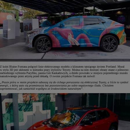
Z kolei Blaine Fontana połączył linie elektrycznego modelu z klimatem tętniącego życiem Portland. Mural
w stylu 3D jest ukłonem w kierunku pracy stylistów Toyoty. Można na nim dostrzec obrazy znane z północno-
zachodniego wybrzeża Pacyfiku, pasma Gór Kaskadowych, a dzieło powstało w miejscu poprzedniego muralu
namalowanego przez artystę przed dekadą. O swoim projekcie Fontana tak mówił:
„Ptasie pióra w moim projekcie odnoszą się do cichego poruszania się elektrycznej Toyoty, a liście to symbol
energii, z którą auto się przemieszcza bez pozostawiania po sobie negatywnego śladu. Chciałem
zaprezentować, jak samochód współgra ze środowiskiem naturalnym”.