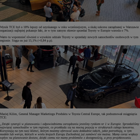
Wynik TCE był o 18% lepszy od uzyskanego w roku wcześniejszym, a skalę sukcesu zarządzanej w Warszawie
organizacji najlepiej pokazuje fakt, że w tym samym okresie sprzedaż Toyoty w Europie wzrosła o 7%.
Warto tu wspomnieć również o wysokim udziale Toyoty w sprzedaży nowych samochodów osobowych w tym
regionie. Sięga on już 15,1% (+0,84 p.p).
Maciej Kilim, General Manager Marketingu Produktu w Toyota Central Europe, tak podsumował osiągnięcia
TCE:
„Dzięki synergii w planowaniu i odpowiedniemu zarządzaniu jesteśmy rynkiem nr 1 w Europie. Sprzedaliśmy
najwięcej samochodów w tym regionie, co przekłada się na mocną pozycję w strukturach całego koncernu.
Korzystają na tym nasi klienci, którym możemy oferować auta dokładnie takich, jakie potrzebują, w tym
modele lub wersje, których w wielu krajach Europy Zachodniej już zamówić nie można. Mamy coraz większy
wpływ na planowanie dostaw, dzięki czemu nie mamy problemów z dostępnością, a przy projektowaniu