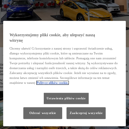
Wykorzystujemy pliki cookie, aby ulepszyć naszą
witrynę
Chcemy ułatwić Ci korzystanie z naszej strony i usprawnić świadczenie usług,
Toyota Central Europe (TCE) osiągnęła najwyższą sprzedaż samochodów w Europie. Tylko
dlatego wykorzystujemy pliki cookie, które są umieszczane na Twoim
w 2023 roku do Klientów trafiło blisko 153 tys. pojazdów. Dało to TCE najsilniejszą pozycję wśród
komputerze, telefonie komórkowym lub tablecie. Pomagają one nam zrozumieć
wszystkich rynków na tym kontynencie.
Twoje potrzeby i ulepszać funkcjonalność naszej witryny. Są wykorzystywane do
Od 1 kwietnia 2022 roku mająca swoją siedzibę w Warszawie Toyota Central Europe (TCE) ściśle koordynuje
funkcjonowanie marek Toyota i Lexus w Polsce, Czechach, na Słowacji i Węgrzech. Najlepszym
dostarczania usług i narzędzi osób trzecich, a także służą do celów reklamowych.
potwierdzeniem jej efektywności są wyniki sprzedaży aut osobowych i użytkowych w pierwszym pełnym roku
Zalecamy akceptację wszystkich plików cookie. Jeżeli nie wyrażasz na to zgody,
działalności. W obu kategoriach TCE jest europejskim liderem koncernu.
możesz łatwo zmienić ich ustawienia. Szczegółowe informacje na ten temat
W 2023 roku w Polsce, Czechach, na Słowacji i Węgrzech sprzedano łącznie 152 822 samochody osobowe
znajdziesz w naszej
Polityce plików cookie.
Toyoty. Stanowi to blisko 14% wszystkich sprzedanych aut przez markę w Europie. Drugim największym
rynkiem jest Wielka Brytania (131 109 egz.), trzecią pozycję zajmuje Francja (127 045 egz.).
Ustawienia plików cookie
Odrzuć wszystkie
Zaakceptuj wszystkie