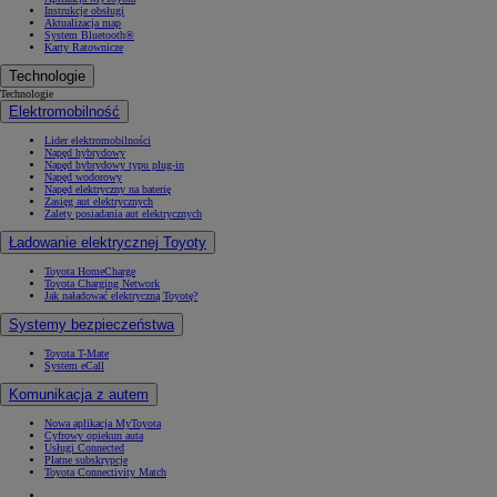
Instrukcje obsługi
Aktualizacja map
System Bluetooth®
Karty Ratownicze
Technologie
Technologie
Elektromobilność
Lider elektromobilności
Napęd hybrydowy
Napęd hybrydowy typu plug-in
Napęd wodorowy
Napęd elektryczny na baterię
Zasięg aut elektrycznych
Zalety posiadania aut elektrycznych
Ładowanie elektrycznej Toyoty
Toyota HomeCharge
Toyota Charging Network
Jak naładować elektryczną Toyotę?
Systemy bezpieczeństwa
Toyota T-Mate
System eCall
Komunikacja z autem
Nowa aplikacja MyToyota
Cyfrowy opiekun auta
Usługi Connected
Płatne subskrypcje
Toyota Connectivity Match