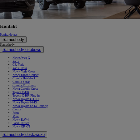
Kontakt
Napisz do nas
Samochody
Samochody
Samochody osobowe
Nowe Aygo X
Yaris
GR Yaris
Yaris Cross
Nowy Yaris Cross
Nowy Urban Cruiser
Corolla Hatchback
Corolla Sedan
Corolla TS Kombi
Nowa Corolla Cross
Toyota C-HR
Toyota C-HR Plug-in
Nowa Toyota C-HR+
Nowa Toyota bZ4X
Nowa Toyota bZ4X Touring
Camry
Prius
Mirai
Nowy RAV4
Land Cruiser
Nowy GR GT
Samochody dostawcze