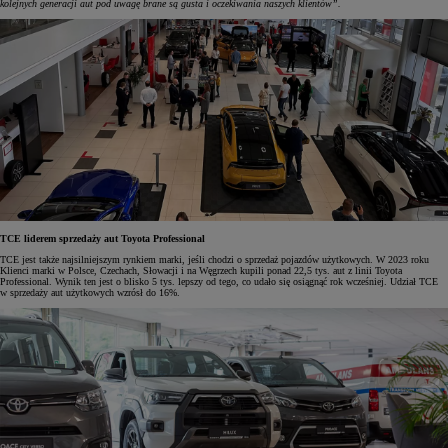
kolejnych generacji aut pod uwagę brane są gusta i oczekiwania naszych klientów”.
TCE liderem sprzedaży aut Toyota Professional
TCE jest także najsilniejszym rynkiem marki, jeśli chodzi o sprzedaż pojazdów użytkowych. W 2023 roku
Klienci marki w Polsce, Czechach, Słowacji i na Węgrzech kupili ponad 22,5 tys. aut z linii Toyota
Professional. Wynik ten jest o blisko 5 tys. lepszy od tego, co udało się osiągnąć rok wcześniej. Udział TCE
w sprzedaży aut użytkowych wzrósł do 16%.