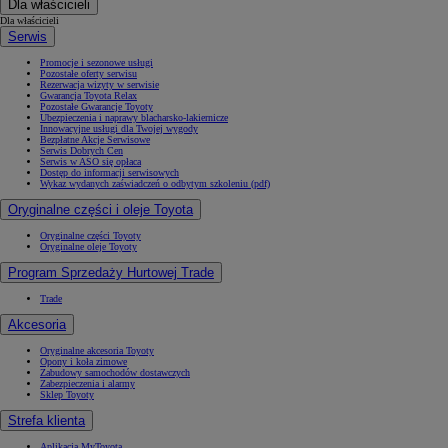
Dla właścicieli
Dla właścicieli
Serwis
Promocje i sezonowe usługi
Pozostałe oferty serwisu
Rezerwacja wizyty w serwisie
Gwarancja Toyota Relax
Pozostałe Gwarancje Toyoty
Ubezpieczenia i naprawy blacharsko-lakiernicze
Innowacyjne usługi dla Twojej wygody
Bezpłatne Akcje Serwisowe
Serwis Dobrych Cen
Serwis w ASO się opłaca
Dostęp do informacji serwisowych
Wykaz wydanych zaświadczeń o odbytym szkoleniu (pdf)
Oryginalne części i oleje Toyota
Oryginalne części Toyoty
Oryginalne oleje Toyoty
Program Sprzedaży Hurtowej Trade
Trade
Akcesoria
Oryginalne akcesoria Toyoty
Opony i koła zimowe
Zabudowy samochodów dostawczych
Zabezpieczenia i alarmy
Sklep Toyoty
Strefa klienta
Aplikacja MyToyota