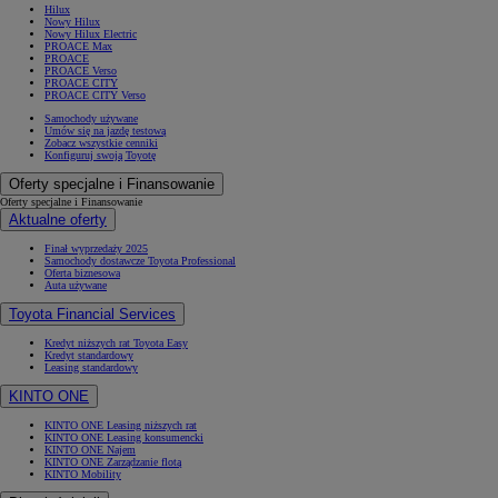
Hilux
Nowy Hilux
Nowy Hilux Electric
PROACE Max
PROACE
PROACE Verso
PROACE CITY
PROACE CITY Verso
Samochody używane
Umów się na jazdę testową
Zobacz wszystkie cenniki
Konfiguruj swoją Toyotę
Oferty specjalne i Finansowanie
Oferty specjalne i Finansowanie
Aktualne oferty
Finał wyprzedaży 2025
Samochody dostawcze Toyota Professional
Oferta biznesowa
Auta używane
Toyota Financial Services
Kredyt niższych rat Toyota Easy
Kredyt standardowy
Leasing standardowy
KINTO ONE
KINTO ONE Leasing niższych rat
KINTO ONE Leasing konsumencki
KINTO ONE Najem
KINTO ONE Zarządzanie flotą
KINTO Mobility