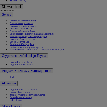
KINTO Mobility
Dla właścicieli
Dla właścicieli
Serwis
Promocje i sezonowe usługi
Pozostałe oferty serwisu
Rezerwacja wizyty w serwisie
Gwarancja Toyota Relax
Pozostałe Gwarancje Toyoty
Ubezpieczenia i naprawy blacharsko-lakiernicze
Innowacyjne usługi dla Twojej wygody
Bezpłatne Akcje Serwisowe
Serwis Dobrych Cen
Serwis w ASO się opłaca
Dostęp do informacji serwisowych
Wykaz wydanych zaświadczeń o odbytym szkoleniu (pdf)
Oryginalne części i oleje Toyota
Oryginalne części Toyoty
Oryginalne oleje Toyoty
Program Sprzedaży Hurtowej Trade
Trade
Akcesoria
Oryginalne akcesoria Toyoty
Opony i koła zimowe
Zabudowy samochodów dostawczych
Zabezpieczenia i alarmy
Sklep Toyoty
Strefa klienta