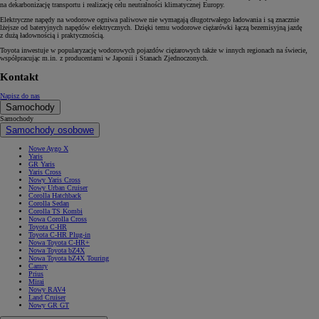
na dekarbonizację transportu i realizację celu neutralności klimatycznej Europy.
Elektryczne napędy na wodorowe ogniwa paliwowe nie wymagają długotrwałego ładowania i są znacznie
lżejsze od bateryjnych napędów elektrycznych. Dzięki temu wodorowe ciężarówki łączą bezemisyjną jazdę
z dużą ładownością i praktycznością.
Toyota inwestuje w popularyzację wodorowych pojazdów ciężarowych także w innych regionach na świecie,
współpracując m.in. z producentami w Japonii i Stanach Zjednoczonych.
Kontakt
Napisz do nas
Samochody
Samochody
Samochody osobowe
Nowe Aygo X
Yaris
GR Yaris
Yaris Cross
Nowy Yaris Cross
Nowy Urban Cruiser
Corolla Hatchback
Corolla Sedan
Corolla TS Kombi
Nowa Corolla Cross
Toyota C-HR
Toyota C-HR Plug-in
Nowa Toyota C-HR+
Nowa Toyota bZ4X
Nowa Toyota bZ4X Touring
Camry
Prius
Mirai
Nowy RAV4
Land Cruiser
Nowy GR GT