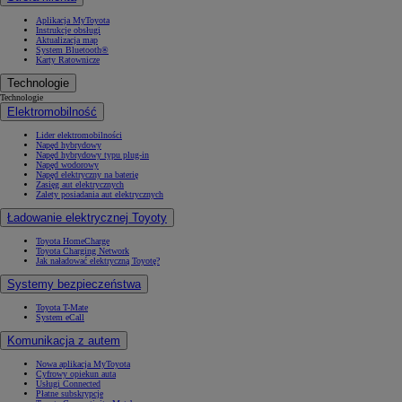
Aplikacja MyToyota
Instrukcje obsługi
Aktualizacja map
System Bluetooth®
Karty Ratownicze
Technologie
Technologie
Elektromobilność
Lider elektromobilności
Napęd hybrydowy
Napęd hybrydowy typu plug-in
Napęd wodorowy
Napęd elektryczny na baterię
Zasięg aut elektrycznych
Zalety posiadania aut elektrycznych
Ładowanie elektrycznej Toyoty
Toyota HomeCharge
Toyota Charging Network
Jak naładować elektryczną Toyotę?
Systemy bezpieczeństwa
Toyota T-Mate
System eCall
Komunikacja z autem
Nowa aplikacja MyToyota
Cyfrowy opiekun auta
Usługi Connected
Płatne subskrypcje