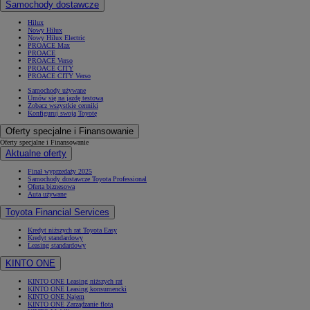
Samochody dostawcze
Hilux
Nowy Hilux
Nowy Hilux Electric
PROACE Max
PROACE
PROACE Verso
PROACE CITY
PROACE CITY Verso
Samochody używane
Umów się na jazdę testową
Zobacz wszystkie cenniki
Konfiguruj swoją Toyotę
Oferty specjalne i Finansowanie
Oferty specjalne i Finansowanie
Aktualne oferty
Finał wyprzedaży 2025
Samochody dostawcze Toyota Professional
Oferta biznesowa
Auta używane
Toyota Financial Services
Kredyt niższych rat Toyota Easy
Kredyt standardowy
Leasing standardowy
KINTO ONE
KINTO ONE Leasing niższych rat
KINTO ONE Leasing konsumencki
KINTO ONE Najem
KINTO ONE Zarządzanie flotą