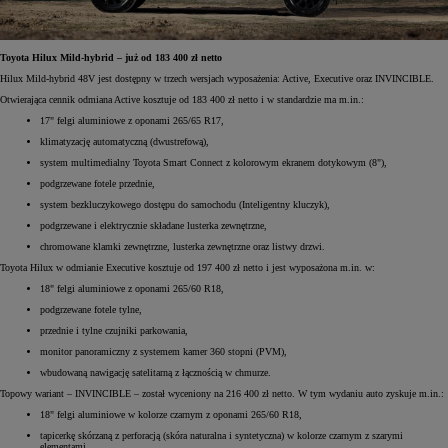
Toyota Hilux Mild-hybrid – już od 183 400 zł netto
Hilux Mild-hybrid 48V jest dostępny w trzech wersjach wyposażenia: Active, Executive oraz INVINCIBLE.
Otwierająca cennik odmiana Active kosztuje od 183 400 zł netto i w standardzie ma m.in.:
17" felgi aluminiowe z oponami 265/65 R17,
klimatyzację automatyczną (dwustrefową),
system multimedialny Toyota Smart Connect z kolorowym ekranem dotykowym (8"),
podgrzewane fotele przednie,
system bezkluczykowego dostępu do samochodu (Inteligentny kluczyk),
podgrzewane i elektrycznie składane lusterka zewnętrzne,
chromowane klamki zewnętrzne, lusterka zewnętrzne oraz listwy drzwi.
Toyota Hilux w odmianie Executive kosztuje od 197 400 zł netto i jest wyposażona m.in. w:
18" felgi aluminiowe z oponami 265/60 R18,
podgrzewane fotele tylne,
przednie i tylne czujniki parkowania,
monitor panoramiczny z systemem kamer 360 stopni (PVM),
wbudowaną nawigację satelitarną z łącznością w chmurze.
Topowy wariant – INVINCIBLE – został wyceniony na 216 400 zł netto. W tym wydaniu auto zyskuje m.in.:
18" felgi aluminiowe w kolorze czarnym z oponami 265/60 R18,
tapicerkę skórzaną z perforacją (skóra naturalna i syntetyczna) w kolorze czarnym z szarymi
elementami,