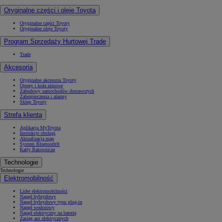
Oryginalne części i oleje Toyota
Oryginalne części Toyoty
Oryginalne oleje Toyoty
Program Sprzedaży Hurtowej Trade
Trade
Akcesoria
Oryginalne akcesoria Toyoty
Opony i koła zimowe
Zabudowy samochodów dostawczych
Zabezpieczenia i alarmy
Sklep Toyoty
Strefa klienta
Aplikacja MyToyota
Instrukcje obsługi
Aktualizacja map
System Bluetooth®
Karty Ratownicze
Technologie
Technologie
Elektromobilność
Lider elektromobilności
Napęd hybrydowy
Napęd hybrydowy typu plug-in
Napęd wodorowy
Napęd elektryczny na baterię
Zasięg aut elektrycznych