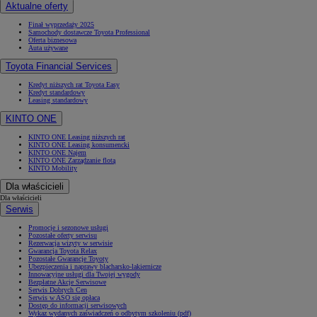
Aktualne oferty
Finał wyprzedaży 2025
Samochody dostawcze Toyota Professional
Oferta biznesowa
Auta używane
Toyota Financial Services
Kredyt niższych rat Toyota Easy
Kredyt standardowy
Leasing standardowy
KINTO ONE
KINTO ONE Leasing niższych rat
KINTO ONE Leasing konsumencki
KINTO ONE Najem
KINTO ONE Zarządzanie flotą
KINTO Mobility
Dla właścicieli
Dla właścicieli
Serwis
Promocje i sezonowe usługi
Pozostałe oferty serwisu
Rezerwacja wizyty w serwisie
Gwarancja Toyota Relax
Pozostałe Gwarancje Toyoty
Ubezpieczenia i naprawy blacharsko-lakiernicze
Innowacyjne usługi dla Twojej wygody
Bezpłatne Akcje Serwisowe
Serwis Dobrych Cen
Serwis w ASO się opłaca
Dostęp do informacji serwisowych
Wykaz wydanych zaświadczeń o odbytym szkoleniu (pdf)