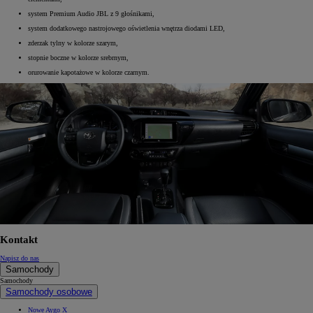
system Premium Audio JBL z 9 głośnikami,
system dodatkowego nastrojowego oświetlenia wnętrza diodami LED,
zderzak tylny w kolorze szarym,
stopnie boczne w kolorze srebrnym,
orurowanie kapotażowe w kolorze czarnym.
Kontakt
Napisz do nas
Samochody
Samochody
Samochody osobowe
Nowe Aygo X