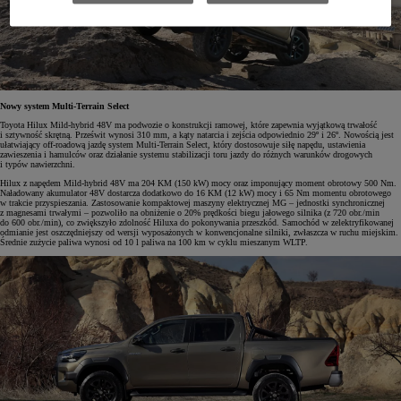
Nowy system Multi-Terrain Select
Toyota Hilux Mild-hybrid 48V ma podwozie o konstrukcji ramowej, które zapewnia wyjątkową trwałość
i sztywność skrętną. Prześwit wynosi 310 mm, a kąty natarcia i zejścia odpowiednio 29º i 26º. Nowością jest
ułatwiający off-roadową jazdę system Multi-Terrain Select, który dostosowuje siłę napędu, ustawienia
zawieszenia i hamulców oraz działanie systemu stabilizacji toru jazdy do różnych warunków drogowych
i typów nawierzchni.
Hilux z napędem Mild-hybrid 48V ma 204 KM (150 kW) mocy oraz imponujący moment obrotowy 500 Nm.
Naładowany akumulator 48V dostarcza dodatkowo do 16 KM (12 kW) mocy i 65 Nm momentu obrotowego
w trakcie przyspieszania. Zastosowanie kompaktowej maszyny elektrycznej MG – jednostki synchronicznej
z magnesami trwałymi – pozwoliło na obniżenie o 20% prędkości biegu jałowego silnika (z 720 obr./min
do 600 obr./min), co zwiększyło zdolność Hiluxa do pokonywania przeszkód. Samochód w zelektryfikowanej
odmianie jest oszczędniejszy od wersji wyposażonych w konwencjonalne silniki, zwłaszcza w ruchu miejskim.
Średnie zużycie paliwa wynosi od 10 l paliwa na 100 km w cyklu mieszanym WLTP.