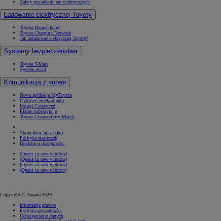
Zalety posiadania aut elektrycznych
Ładowanie elektrycznej Toyoty
Toyota HomeCharge
Toyota Charging Network
Jak naładować elektryczną Toyotę?
Systemy bezpieczeństwa
Toyota T-Mate
System eCall
Komunikacja z autem
Nowa aplikacja MyToyota
Cyfrowy opiekun auta
Usługi Connected
Płatne subskrypcje
Toyota Connectivity Match
Skontaktuj się z nami
Polityka ciasteczek
Deklaracja dostępności
(Opens in new window)
(Opens in new window)
(Opens in new window)
(Opens in new window)
Copyright © Toyota 2026
Informacje prawne
Polityka prywatności
Udostępnianie danych