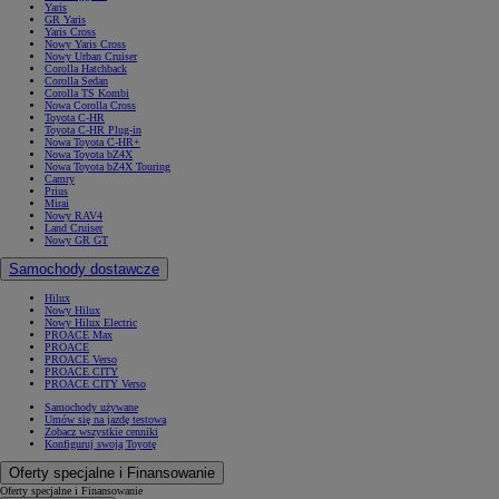
Yaris
GR Yaris
Yaris Cross
Nowy Yaris Cross
Nowy Urban Cruiser
Corolla Hatchback
Corolla Sedan
Corolla TS Kombi
Nowa Corolla Cross
Toyota C-HR
Toyota C-HR Plug-in
Nowa Toyota C-HR+
Nowa Toyota bZ4X
Nowa Toyota bZ4X Touring
Camry
Prius
Mirai
Nowy RAV4
Land Cruiser
Nowy GR GT
Samochody dostawcze
Hilux
Nowy Hilux
Nowy Hilux Electric
PROACE Max
PROACE
PROACE Verso
PROACE CITY
PROACE CITY Verso
Samochody używane
Umów się na jazdę testową
Zobacz wszystkie cenniki
Konfiguruj swoją Toyotę
Oferty specjalne i Finansowanie
Oferty specjalne i Finansowanie