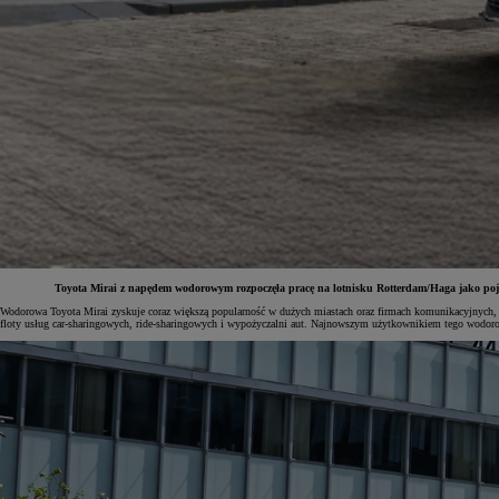
Toyota Mirai z napędem wodorowym rozpoczęła pracę na lotnisku Rotterdam/Haga jako pojazd
Wodorowa Toyota Mirai zyskuje coraz większą popularność w dużych miastach oraz firmach komunikacyjnych, k
floty usług car-sharingowych, ride-sharingowych i wypożyczalni aut. Najnowszym użytkownikiem tego wodoro
Od
81 900 zł
Yaris Cross
HYBRID