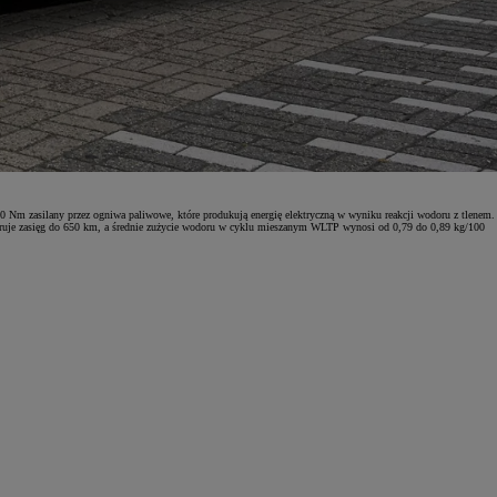
 Nm zasilany przez ogniwa paliwowe, które produkują energię elektryczną w wyniku reakcji wodoru z tlenem.
eruje zasięg do 650 km, a średnie zużycie wodoru w cyklu mieszanym WLTP wynosi od 0,79 do 0,89 kg/100