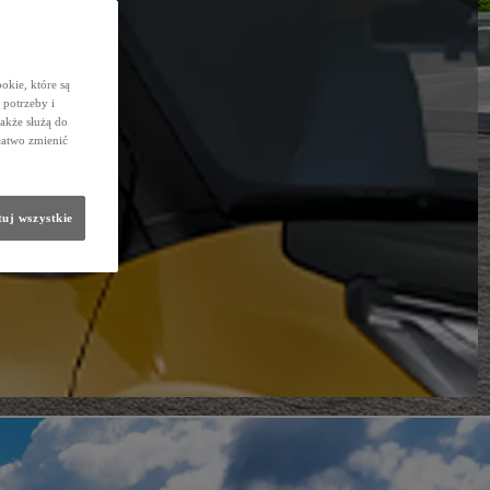
okie, które są
potrzeby i
także służą do
łatwo zmienić
uj wszystkie