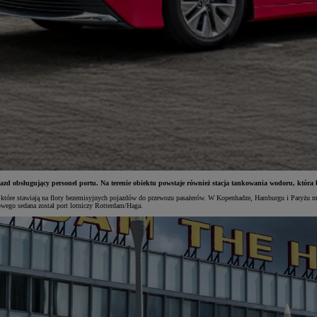
 obsługujący personel portu. Na terenie obiektu powstaje również stacja tankowania wodoru, która b
tóre stawiają na floty bezemisyjnych pojazdów do przewozu pasażerów. W Kopenhadze, Hamburgu i Paryżu model
wego sedana został port lotniczy Rotterdam/Haga.