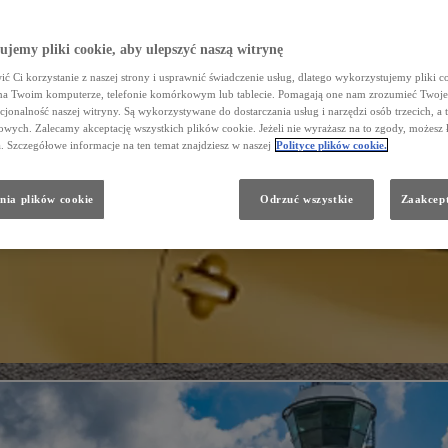
jemy pliki cookie, aby ulepszyć naszą witrynę
ć Ci korzystanie z naszej strony i usprawnić świadczenie usług, dlatego wykorzystujemy pliki co
na Twoim komputerze, telefonie komórkowym lub tablecie. Pomagają one nam zrozumieć Twoje 
cjonalność naszej witryny. Są wykorzystywane do dostarczania usług i narzędzi osób trzecich, a 
wych. Zalecamy akceptację wszystkich plików cookie. Jeżeli nie wyrażasz na to zgody, możesz 
a. Szczegółowe informacje na ten temat znajdziesz w naszej
Polityce plików cookie.
nia plików cookie
Odrzuć wszystkie
Zaakcept