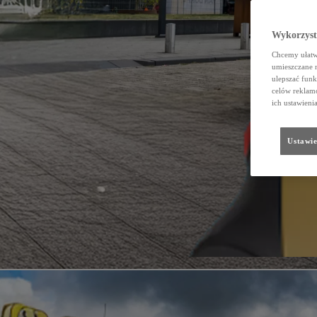
Wykorzystu
Chcemy ułatwi
umieszczane 
ulepszać funk
celów reklamo
ich ustawieni
Ustawie