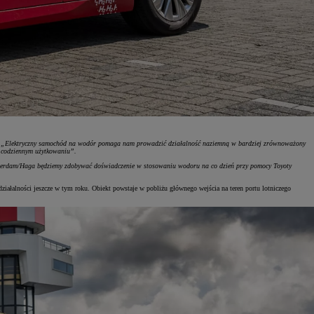
:
„Elektryczny samochód na wodór pomaga nam prowadzić działalność naziemną w bardziej zrównoważony
w codziennym użytkowaniu”.
Rotterdam/Haga będziemy zdobywać doświadczenie w stosowaniu wodoru na co dzień przy pomocy Toyoty
ziałalności jeszcze w tym roku. Obiekt powstaje w pobliżu głównego wejścia na teren portu lotniczego