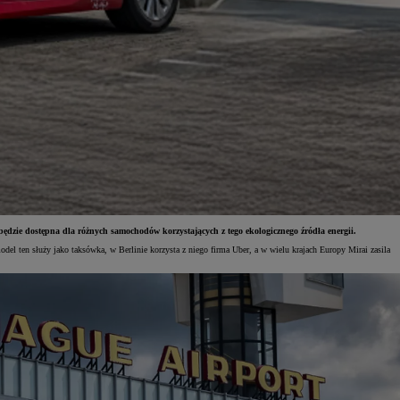
ędzie dostępna dla różnych samochodów korzystających z tego ekologicznego źródła energii.
 ten służy jako taksówka, w Berlinie korzysta z niego firma Uber, a w wielu krajach Europy Mirai zasila