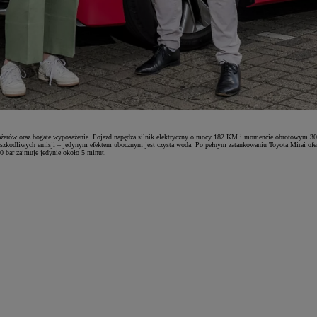
sażerów oraz bogate wyposażenie. Pojazd napędza silnik elektryczny o mocy 182 KM i momencie obrotowym 300
h szkodliwych emisji – jedynym efektem ubocznym jest czysta woda. Po pełnym zatankowaniu Toyota Mirai of
0 bar zajmuje jedynie około 5 minut.