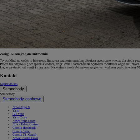
Od
105 300 zł
Corolla Hatchback
HYBRID
Zasięg 650 km jednym tankowaniu
Toyota Mirai na wodór to luksusowa limuzyna segmentu premium oferująca przestronne wnętrze dla pięciu pa
Proces ten odbywa się bez spalania wodoru, dzięki czemu samochód nie wytwarza dwutlenku węgla ani innyc
km, w zależności od wersji i masy auta. Napełnienie trzech zbiorników sprężonym wodorem pod ciśnieniem 70
Kontakt
Napisz do nas
Samochody
Samochody
Samochody osobowe
Nowe Aygo X
Yaris
GR Yaris
Yaris Cross
Nowy Yaris Cross
Nowy Urban Cruiser
Corolla Hatchback
Corolla Sedan
Corolla TS Kombi
Nowa Corolla Cross