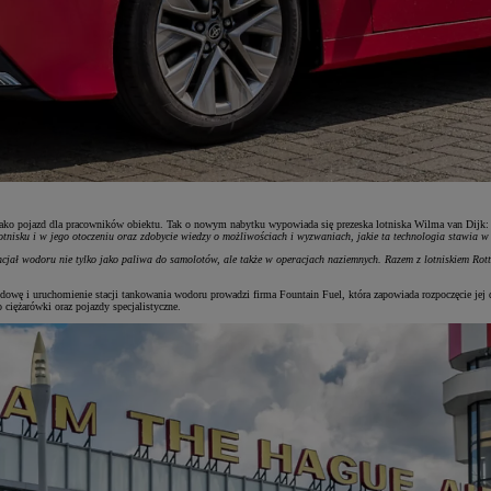
y jako pojazd dla pracowników obiektu. Tak o nowym nabytku wypowiada się prezeska lotniska Wilma van Dijk
otnisku i w jego otoczeniu oraz zdobycie wiedzy o możliwościach i wyzwaniach, jakie ta technologia stawia 
ncjał wodoru nie tylko jako paliwa do samolotów, ale także w operacjach naziemnych. Razem z lotniskiem 
dowę i uruchomienie stacji tankowania wodoru prowadzi firma Fountain Fuel, która zapowiada rozpoczęcie jej d
ężarówki oraz pojazdy specjalistyczne.