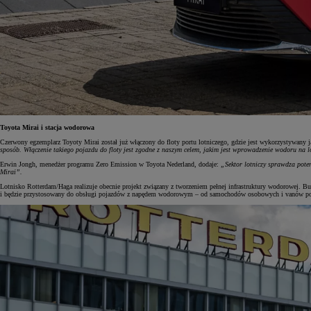
Toyota Mirai i stacja wodorowa
Czerwony egzemplarz Toyoty Mirai został już włączony do floty portu lotniczego, gdzie jest wykorzystywan
sposób. Włączenie takiego pojazdu do floty jest zgodne z naszym celem, jakim jest wprowadzenie wodoru na l
Erwin Jongh, menedżer programu Zero Emission w Toyota Nederland, dodaje:
„Sektor lotniczy sprawdza pote
Mirai”.
Lotnisko Rotterdam/Haga realizuje obecnie projekt związany z tworzeniem pełnej infrastruktury wodorowej. Bu
i będzie przystosowany do obsługi pojazdów z napędem wodorowym – od samochodów osobowych i vanów po ci