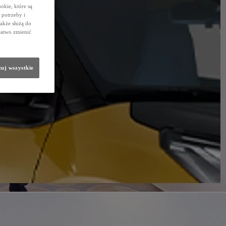
okie, które są
potrzeby i
także służą do
łatwo zmienić
uj wszystkie