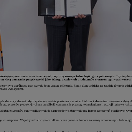
niewiążące porozumienie na temat współpracy przy rozwoju technologii ogniw paliwowych. Toyota planuj
 firmy chcą wzmacniać pozycję spółki jako jednego z czołowych producentów systemów ogniw paliwowych 
tencyjny o współpracy przy rozwoju joint venture cellcentric. Firmy planują działać na zasadzie równych udzia
żonych wymaganiach.
ych kluczowy element całych systemów, a także powiązaną z nimi architekturą i elementami sterowania, dążąc
 oraz procesów produkcyjnych ma umożliwić wzmocnienie przewagi technologicznej i pozycji rynkowej cellcen
 i wdrażanie systemów ogniw paliwowych do samochodów ciężarowych oraz innych zastosowań o zbiżonych wymag
isji w transporcie. Wspólny udział w spółce cellcentric ma pozwolić firmom na rozwój nowoczesnych technol