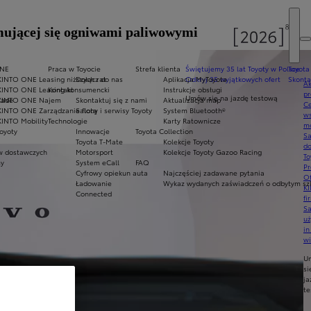
jmującej się ogniwami paliwowymi
y
ONE
Praca w Toyocie
Strefa klienta
Świętujemy 35 lat Toyoty w Polsce
Toyota
KINTO ONE Leasing niższych rat
Dołącz do nas
Aplikacja MyToyota
Odkryj 35 wyjątkowych ofert
Skonta
Ak
KINTO ONE Leasing konsumencki
Kontakt
Instrukcje obsługi
pr
Umów się na jazdę testową
rade
KINTO ONE Najem
Skontaktuj się z nami
Aktualizacja map
Ce
KINTO ONE Zarządzanie flotą
Salony i serwisy Toyoty
System Bluetooth®
ws
KINTO Mobility
Technologie
Karty Ratownicze
mo
oyoty
Innowacje
Toyota Collection
S
Toyota T-Mate
Kolekcje Toyoty
do
 dostawczych
Motorsport
Kolekcje Toyoty Gazoo Racing
To
my
System eCall
FAQ
Pr
Cyfrowy opiekun auta
Najczęściej zadawane pytania
Of
Ładowanie
Wykaz wydanych zaświadczeń o odbytym szk
KI
Connected
fi
S
u
in
w
U
si
ja
te