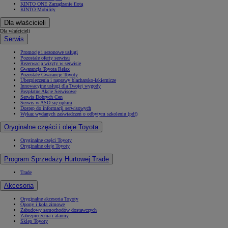
KINTO ONE Zarządzanie flotą
KINTO Mobility
Dla właścicieli
Dla właścicieli
Serwis
Promocje i sezonowe usługi
Pozostałe oferty serwisu
Rezerwacja wizyty w serwisie
Gwarancja Toyota Relax
Pozostałe Gwarancje Toyoty
Ubezpieczenia i naprawy blacharsko-lakiernicze
Innowacyjne usługi dla Twojej wygody
Bezpłatne Akcje Serwisowe
Serwis Dobrych Cen
Serwis w ASO się opłaca
Dostęp do informacji serwisowych
Wykaz wydanych zaświadczeń o odbytym szkoleniu (pdf)
Oryginalne części i oleje Toyota
Oryginalne części Toyoty
Oryginalne oleje Toyoty
Program Sprzedaży Hurtowej Trade
Trade
Akcesoria
Oryginalne akcesoria Toyoty
Opony i koła zimowe
Zabudowy samochodów dostawczych
Zabezpieczenia i alarmy
Sklep Toyoty