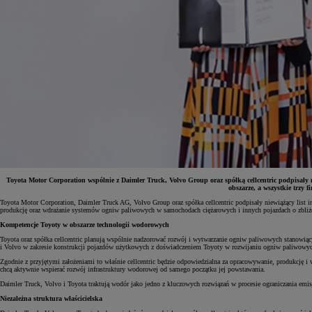
Toyota Motor Corporation wspólnie z Daimler Truck, Volvo Group oraz spółką cellcentric podpisały 
obszarze, a wszystkie trzy
Toyota Motor Corporation, Daimler Truck AG, Volvo Group oraz spółka cellcentric podpisały niewiążący list in
produkcję oraz wdrażanie systemów ogniw paliwowych w samochodach ciężarowych i innych pojazdach o zbli
Od
81 900 zł
Kompetencje Toyoty w obszarze technologii wodorowych
Yaris Cross
Toyota oraz spółka cellcentric planują wspólnie nadzorować rozwój i wytwarzanie ogniw paliwowych stanowiąc
HYBRID
i Volvo w zakresie konstrukcji pojazdów użytkowych z doświadczeniem Toyoty w rozwijaniu ogniw paliwowych
Zgodnie z przyjętymi założeniami to właśnie cellcentric będzie odpowiedzialna za opracowywanie, produkcję
chcą aktywnie wspierać rozwój infrastruktury wodorowej od samego początku jej powstawania.
Daimler Truck, Volvo i Toyota traktują wodór jako jedno z kluczowych rozwiązań w procesie ograniczania em
Niezależna struktura właścicielska