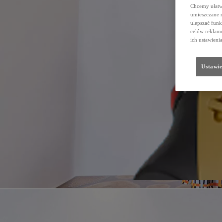
Chcemy ułatwi
umieszczane 
ulepszać funk
celów reklamo
ich ustawieni
Ustawie