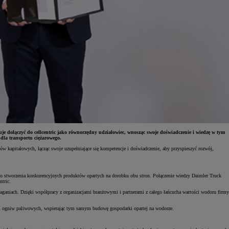
e dołączyć do cellcentric jako równorzędny udziałowiec, wnosząc swoje doświadczenie i wiedzę w tym
dla transportu ciężarowego.
łów kapitałowych, łącząc swoje uzupełniające się kompetencje i doświadczenie, aby przyspieszyć rozwój,
 do stworzenia konkurencyjnych produktów opartych na dorobku obu stron. Połączenie wiedzy Daimler Truck
tric.
aniach. Dzięki współpracy z organizacjami branżowymi i partnerami z całego łańcucha wartości wodoru firmy
ogii ogniw paliwowych, wspierając tym samym budowę gospodarki opartej na wodorze.