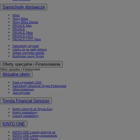
Samochody dostawcze
Hilux
Nowy Hilux
Nowy Hilux Electric
PROACE Max
PROACE
PROACE Verso
PROACE CITY
PROACE CITY Verso
Samochody używane
Umów się na jazdę testową
Zobacz wszystkie cenniki
Konfiguruj swoją Toyotę
Oferty specjalne i Finansowanie
Oferty specjalne i Finansowanie
Aktualne oferty
Finał wyprzedaży 2025
Samochody dostawcze Toyota Professional
Oferta biznesowa
Auta używane
Toyota Financial Services
Kredyt niższych rat Toyota Easy
Kredyt standardowy
Leasing standardowy
KINTO ONE
KINTO ONE Leasing niższych rat
KINTO ONE Leasing konsumencki
KINTO ONE Najem