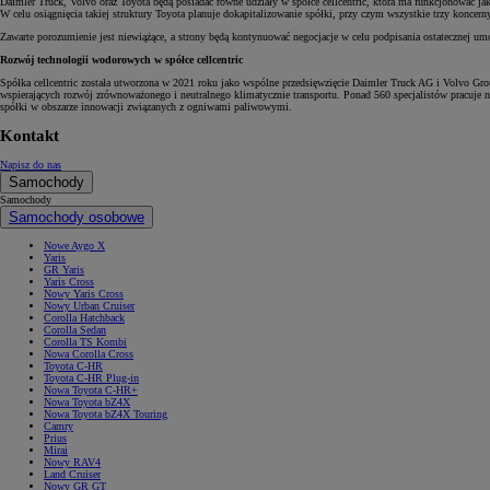
Daimler Truck, Volvo oraz Toyota będą posiadać równe udziały w spółce cellcentric, która ma funkcjonować ja
W celu osiągnięcia takiej struktury Toyota planuje dokapitalizowanie spółki, przy czym wszystkie trzy koncer
Zawarte porozumienie jest niewiążące, a strony będą kontynuować negocjacje w celu podpisania ostatecznej um
Rozwój technologii wodorowych w spółce cellcentric
Spółka cellcentric została utworzona w 2021 roku jako wspólne przedsięwzięcie Daimler Truck AG i Volvo Gr
wspierających rozwój zrównoważonego i neutralnego klimatycznie transportu. Ponad 560 specjalistów pracuje 
spółki w obszarze innowacji związanych z ogniwami paliwowymi.
Kontakt
Napisz do nas
Samochody
Samochody
Samochody osobowe
Nowe Aygo X
Yaris
GR Yaris
Yaris Cross
Nowy Yaris Cross
Nowy Urban Cruiser
Corolla Hatchback
Corolla Sedan
Corolla TS Kombi
Nowa Corolla Cross
Toyota C-HR
Toyota C-HR Plug-in
Nowa Toyota C-HR+
Nowa Toyota bZ4X
Nowa Toyota bZ4X Touring
Camry
Prius
Mirai
Nowy RAV4
Land Cruiser
Nowy GR GT