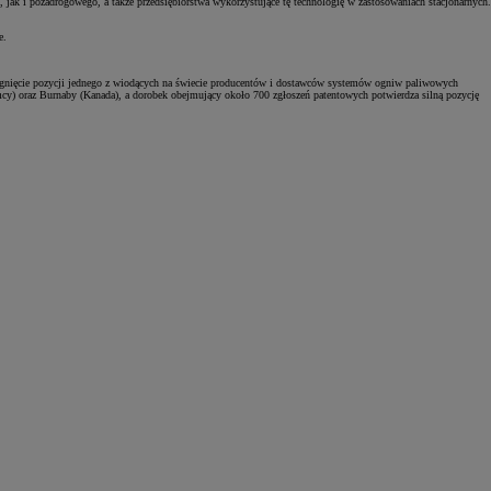
 jak i pozadrogowego, a także przedsiębiorstwa wykorzystujące tę technologię w zastosowaniach stacjonarnych.
e.
siągnięcie pozycji jednego z wiodących na świecie producentów i dostawców systemów ogniw paliwowych
emcy) oraz Burnaby (Kanada), a dorobek obejmujący około 700 zgłoszeń patentowych potwierdza silną pozycję