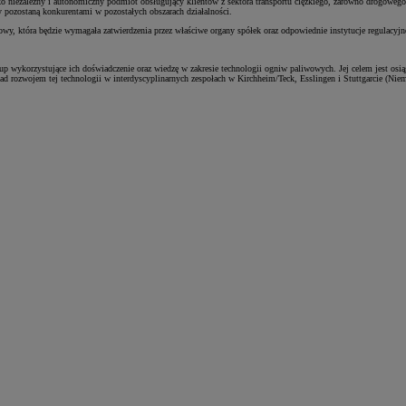
ko niezależny i autonomiczny podmiot obsługujący klientów z sektora transportu ciężkiego, zarówno drogowego,
ny pozostaną konkurentami w pozostałych obszarach działalności.
owy, która będzie wymagała zatwierdzenia przez właściwe organy spółek oraz odpowiednie instytucje regulacyjn
oup wykorzystujące ich doświadczenie oraz wiedzę w zakresie technologii ogniw paliwowych. Jej celem jest o
nad rozwojem tej technologii w interdyscyplinarnych zespołach w Kirchheim/Teck, Esslingen i Stuttgarcie (Ni