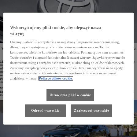
Wykorzystujemy pliki cookie, aby ulepszyć naszą
witrynę
Chcemy ułatwić Ci korzystanie z naszej strony i usprawnić świadczenie usług,
dlatego wykorzystujemy pliki cookie, które są umieszczane na Twoim
W rankingu J.D. Power 2024 U.S. Vehicle Dependability Study Toyota awansowała na pozycję lidera
wśród marek popularnych. Aż 5 jej modeli triumfowało pod względem niezawodności w swoich
komputerze, telefonie komórkowym lub tablecie. Pomagają one nam zrozumieć
segmentach.
Twoje potrzeby i ulepszać funkcjonalność naszej witryny. Są wykorzystywane do
J.D. Power to wiodąca amerykańska organizacja konsumencka, która analizuje dane zebrane od użytkowników
dostarczania usług i narzędzi osób trzecich, a także służą do celów reklamowych.
aut i na ich podstawie co roku tworzy ranking o nazwie U.S. Vehicle Dependability Study. W najnowszej
Zalecamy akceptację wszystkich plików cookie. Jeżeli nie wyrażasz na to zgody,
edycji badania, które trwało od sierpnia do listopada 2023 roku, udział wzięło 30 595 właścicieli trzyletnich
aut (z 2021 roku modelowego). Ankieterzy zebrali dane na temat awarii, usterek i zakłóceń w działaniu
możesz łatwo zmienić ich ustawienia. Szczegółowe informacje na ten temat
wszystkich elementów istotnych z punktu widzenia użytkownika w aż 184 obszarach problemowych
znajdziesz w naszej
Polityce plików cookie.
podzielonych na 9 kategorii, a następnie przygotowali zestawienie, w którym w tym roku sklasyfikowano aż
30 marek motoryzacyjnych.
W porównaniu z rokiem ubiegłym Toyota poprawiła swój wynik aż o 21 pkt! Tym samym awansowała
na drugą pozycję – tuż za Lexusem (135 pkt). 147 pkt Toyoty jest najlepszym rezultatem spośród wszystkich
Ustawienia plików cookie
marek popularnych.
Odrzuć wszystkie
Zaakceptuj wszystkie