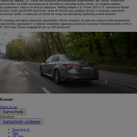
Najnowszy ranking J.D. Power jest kolejnym potwierdzeniem niezawodności aut Toyoty. Właściciele
samochodów tej marki spotykają się ze stosunkowo niewielką liczbą usterek, co zwiększa zaufanie
do producenta i wpływa na decyzje zakupowe. Według badania J.D. Power 2023 U.S. Automotive Brand
Loyalty Study ponad 60% kierowców wraca do Toyoty przy podjęciu decyzji o wymianie samochodu
na nowszy model, a marka już od dwóch lat cieszy się największą lojalnością swoich klientów.
O wysokiej satysfakcji właścicieli samochodów Toyoty świadczy też pierwsze miejsce wśród producentów
samochodów popularnych w badaniu niezależnej organizacji American Customer Satisfaction Index (ASCI).
W 2023 roku Toyota osiągnęła 84 pkt na 100 możliwych.
Kontakt
Napisz do nas
Samochody
Samochody
Samochody osobowe
Nowe Aygo X
Yaris
GR Yaris