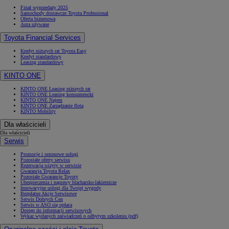
Finał wyprzedaży 2025
Samochody dostawcze Toyota Professional
Oferta biznesowa
Auta używane
Toyota Financial Services
Kredyt niższych rat Toyota Easy
Kredyt standardowy
Leasing standardowy
KINTO ONE
KINTO ONE Leasing niższych rat
KINTO ONE Leasing konsumencki
KINTO ONE Najem
KINTO ONE Zarządzanie flotą
KINTO Mobility
Dla właścicieli
Dla właścicieli
Serwis
Promocje i sezonowe usługi
Pozostałe oferty serwisu
Rezerwacja wizyty w serwisie
Gwarancja Toyota Relax
Pozostałe Gwarancje Toyoty
Ubezpieczenia i naprawy blacharsko-lakiernicze
Innowacyjne usługi dla Twojej wygody
Bezpłatne Akcje Serwisowe
Serwis Dobrych Cen
Serwis w ASO się opłaca
Dostęp do informacji serwisowych
Wykaz wydanych zaświadczeń o odbytym szkoleniu (pdf)