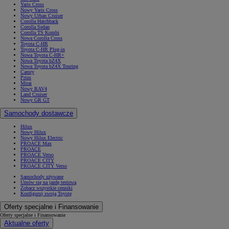
Yaris Cross
Nowy Yaris Cross
Nowy Urban Cruiser
Corolla Hatchback
Corolla Sedan
Corolla TS Kombi
Nowa Corolla Cross
Toyota C-HR
Toyota C-HR Plug-in
Nowa Toyota C-HR+
Nowa Toyota bZ4X
Nowa Toyota bZ4X Touring
Camry
Prius
Mirai
Nowy RAV4
Land Cruiser
Nowy GR GT
Samochody dostawcze
Hilux
Nowy Hilux
Nowy Hilux Electric
PROACE Max
PROACE
PROACE Verso
PROACE CITY
PROACE CITY Verso
Samochody używane
Umów się na jazdę testową
Zobacz wszystkie cenniki
Konfiguruj swoją Toyotę
Oferty specjalne i Finansowanie
Oferty specjalne i Finansowanie
Aktualne oferty