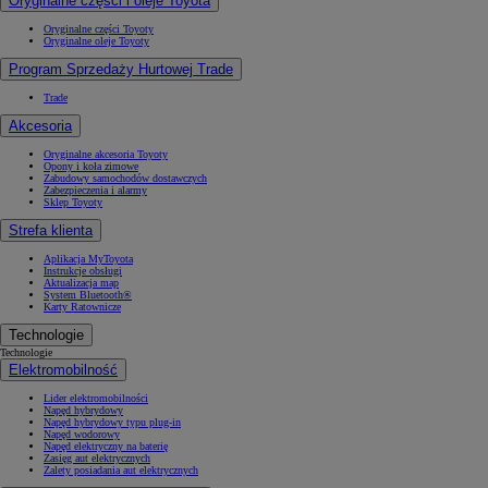
Oryginalne części i oleje Toyota
Oryginalne części Toyoty
Oryginalne oleje Toyoty
Program Sprzedaży Hurtowej Trade
Trade
Akcesoria
Oryginalne akcesoria Toyoty
Opony i koła zimowe
Zabudowy samochodów dostawczych
Zabezpieczenia i alarmy
Sklep Toyoty
Strefa klienta
Aplikacja MyToyota
Instrukcje obsługi
Aktualizacja map
System Bluetooth®
Karty Ratownicze
Technologie
Technologie
Elektromobilność
Lider elektromobilności
Napęd hybrydowy
Napęd hybrydowy typu plug-in
Napęd wodorowy
Napęd elektryczny na baterię
Zasięg aut elektrycznych
Zalety posiadania aut elektrycznych