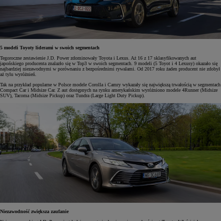
5 modeli Toyoty liderami w swoich segmentach
Tegoroczne zestawienie J.D. Power zdominowały Toyota i Lexus. Aż 16 z 17 sklasyfikowanych aut
japońskiego producenta znalazło się w Top3 w swoich segmentach. 9 modeli (5 Toyot i 4 Lexusy) okazało się
najbardziej niezawodnymi w porównaniu z bezpośrednimi rywalami. Od 2017 roku żaden producent nie zdobył
aż tylu wyróżnień.
Tak na przykład popularne w Polsce modele Corolla i Camry wykazały się największą trwałością w segmentach
Compact Car i Midsize Car. Z aut dostępnych na rynku amerykańskim wyróżniono modele 4Runner (Midsize
SUV), Tacoma (Midsize Pickup) oraz Tundra (Large Light Duty Pickup).
Niezawodność zwiększa zaufanie