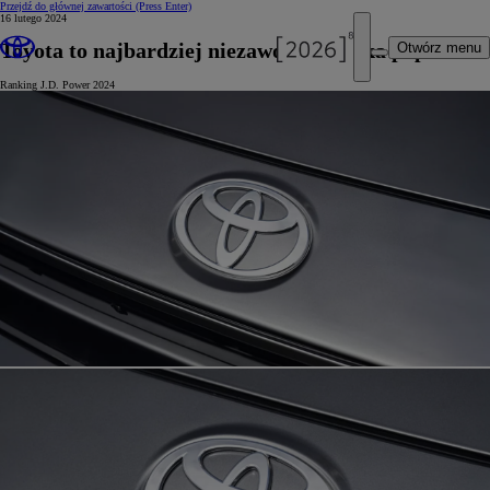
Przejdź do głównej zawartości
(Press Enter)
16 lutego 2024
Toyota to najbardziej niezawodna marka popularna
Otwórz menu
Ranking J.D. Power 2024