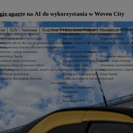
gie oparte na AI do wykorzystania w Woven City
kcesoria
Kontakt
Kluby dla dzieci i młodzieży
Ekobonus dla hybryd Toyoty
Oryginalne części i oleje Toyot
KINTO 
zne
SUV i Terenowe
Rodzinne
Hybrydowe Plug-in
Dostawcze
es
ezerwacja wizyty w serwisie
Oferta dla osób z niepełnosprawnościami
Toyota Kids
Oryginalne części
 rat Toyota Easy
ferta serwisu mechanicznego
Toyota Juniors
Oryginalne oleje
dowy
pecjalna oferta dla aut po gwarancji podstawowej
Konkurs Dream Car
Program Sprzedaży Hurtowej T
ardowy
ferta serwisu blacharsko-lakierniczego
Elektromobilność
Trade
romocje i usługi sezonowe
Lider elektromobilności
Akcesoria
warancje Toyoty
Napęd hybrydowy
Oryginalne akcesoria T
ezpłatne akcje serwisowe
Napęd hybrydowy typu plug-in
Opony i koła zimowe
lobalna akcja serwisowa Takata
Napęd wodorowy
Zabudowy samochodów
ów Toyoty
omoc drogowa w przypadku awarii lub kolizji
Napęd elektryczny na baterię
Zabezpieczenia i alar
nformacje techniczne
Zasięg aut elektrycznych
Sklep Toyoty
nnowacje dla wygody Klientów
Zalety posiadania aut elektrycznych
Aktualności
Nowości i wydarzenia
Newsletter
Porady
Regulacje CAFE