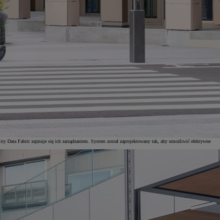
ity Data Fabric zajmuje się ich zarządzaniem. System został zaprojektowany tak, aby umożliwić efektywne