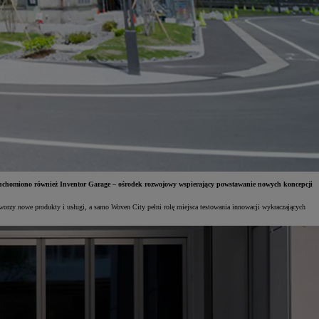
 Uruchomiono również Inventor Garage – ośrodek rozwojowy wspierający powstawanie nowych koncepcji
worzy nowe produkty i usługi, a samo Woven City pełni rolę miejsca testowania innowacji wykraczających