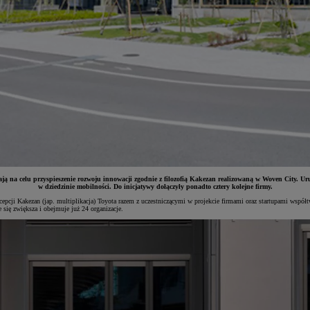
ają na celu przyspieszenie rozwoju innowacji zgodnie z filozofią Kakezan realizowaną w Woven City.
w dziedzinie mobilności. Do inicjatywy dołączyły ponadto cztery kolejne firmy.
pcji Kakezan (jap. multiplikacja) Toyota razem z uczestniczącymi w projekcie firmami oraz startupami współt
 się zwiększa i obejmuje już 24 organizacje.