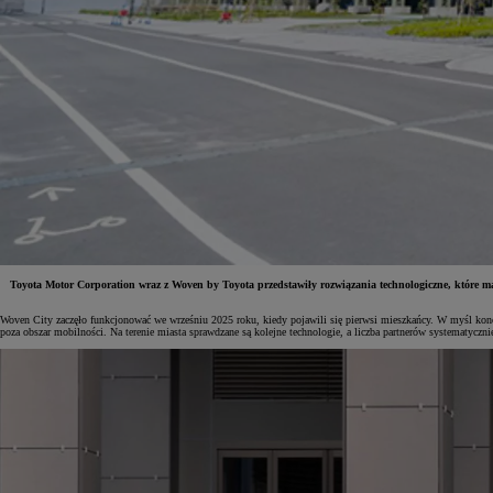
Toyota Motor Corporation wraz z Woven by Toyota przedstawiły rozwiązania technologiczne, które m
Woven City zaczęło funkcjonować we wrześniu 2025 roku, kiedy pojawili się pierwsi mieszkańcy. W myśl konce
poza obszar mobilności. Na terenie miasta sprawdzane są kolejne technologie, a liczba partnerów systematycznie
Od
81 900 zł
Yaris Cross
HYBRID