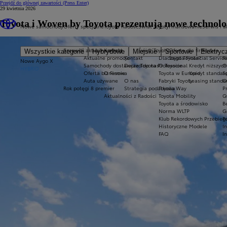
Przejdź do głównej zawartości
(Press Enter)
29 kwietnia 2026
Toyota i Woven by Toyota prezentują nowe technolo
Nowe samochody
Oferty specjalne
Toyota Radość
Świat Toyoty
Finansowanie
Serwis i a
Sprawdź aktualne oferty
Kontakt
Świat Toyoty
Oferta dla firm
Serwis
Wszystkie kategorie
Hybrydowe
Miejskie
Sportowe
Elektryc
Aktualne promocje
Kontakt
Dlaczego Toyota?
Toyota Financial Servic
R
Nowe Aygo X
Samochody dostawcze Toyota Professional
Dojazd do nas
O Toyocie
Kredyt niższych
O
HYBRID
Oferta biznesowa
O Firmie
Toyota w Europie
Kredyt standar
S
Auta używane
O nas
Fabryki Toyoty
Leasing stand
O
Rok potęgi 8 premier
Strategia podatkowa
Toyota Way
P
Aktualności z Radości
Toyota Mobility
G
Toyota a środowisko
B
Norma WLTP
G
Klub Rekordowych Przebieg
P
Historyczne Modele
I
FAQ
I