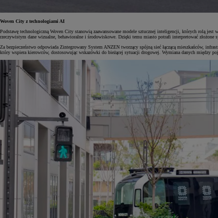
Woven City z technologiami AI
Podstawę technologiczną Woven City stanowią zaawansowane modele sztucznej inteligencji, których rolą jest 
rzeczywistym dane wizualne, behawioralne i środowiskowe. Dzięki temu miasto potrafi interpretować złożone s
Za bezpieczeństwo odpowiada Zintegrowany System ANZEN tworzący spójną sieć łączącą mieszkańców, infras
który wspiera kierowców, dostosowując wskazówki do bieżącej sytuacji drogowej. Wymiana danych między pojaz