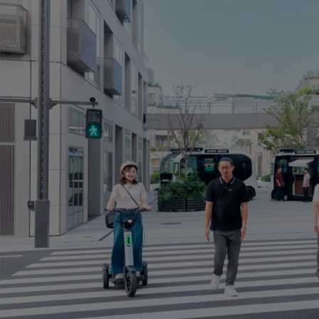
Od
105 300 zł
Corolla Hatchback
HYBRID