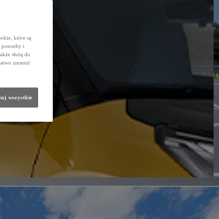
okie, które są
potrzeby i
także służą do
łatwo zmienić
uj wszystkie