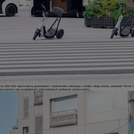
ity Infra Hub odpowiada za gromadzenie i ujednolicanie informacji z obrębu całego miasta, natomiast Woven C
rywatności oraz uwzględnieniu indywidualnych preferencji użytkowników.