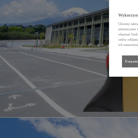
Wykorzystu
Chcemy ułatwi
umieszczane 
ulepszać funk
celów reklamo
ich ustawieni
Ustawie