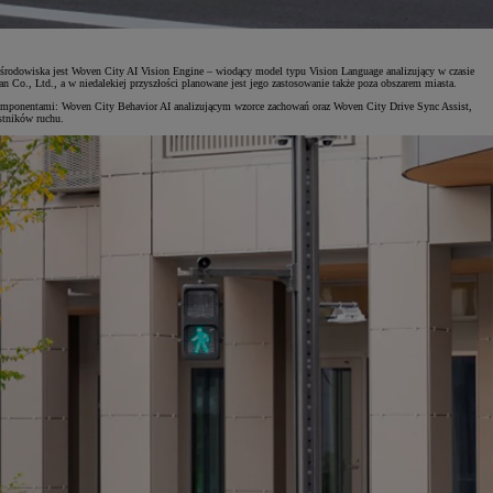
o środowiska jest Woven City AI Vision Engine – wiodący model typu Vision Language analizujący w czasie
 Co., Ltd., a w niedalekiej przyszłości planowane jest jego zastosowanie także poza obszarem miasta.
omponentami: Woven City Behavior AI analizującym wzorce zachowań oraz Woven City Drive Sync Assist,
stników ruchu.