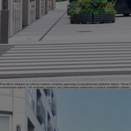
Prawidłowe działanie tej cyfrowej struktury miejskiej zapewniają wyspecjalizowane platformy danych. Woven C
wykorzystanie danych i ich swobodny przepływ przy jednoczesnym zachowaniu wysokich standardów ochrony p