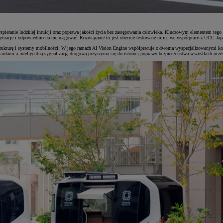
wspieranie ludzkiej intuicji oraz poprawa jakości życia bez zastępowania człowieka. Kluczowym elementem teg
ytuacje i odpowiednio na nie reagować. Rozwiązanie to jest obecnie testowane m.in. we współpracy z UCC Japan
trukturę i systemy mobilności. W jego ramach AI Vision Engine współpracuje z dwoma wyspecjalizowanymi k
dami a inteligentną sygnalizacją drogową przyczynia się do istotnej poprawy bezpieczeństwa wszystkich ucze