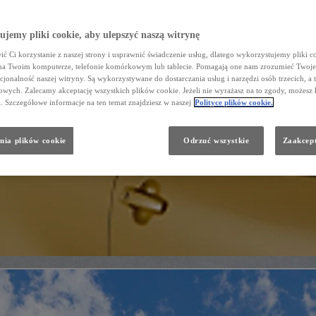
jemy pliki cookie, aby ulepszyć naszą witrynę
ć Ci korzystanie z naszej strony i usprawnić świadczenie usług, dlatego wykorzystujemy pliki co
na Twoim komputerze, telefonie komórkowym lub tablecie. Pomagają one nam zrozumieć Twoje 
cjonalność naszej witryny. Są wykorzystywane do dostarczania usług i narzędzi osób trzecich, a 
wych. Zalecamy akceptację wszystkich plików cookie. Jeżeli nie wyrażasz na to zgody, możesz 
a. Szczegółowe informacje na ten temat znajdziesz w naszej
Polityce plików cookie.
nia plików cookie
Odrzuć wszystkie
Zaakcept