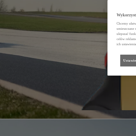
Wykorzystu
Chcemy ułatwi
umieszczane 
ulepszać funk
celów reklamo
ich ustawieni
Ustawie