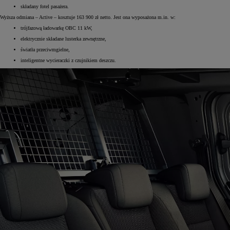
składany fotel pasażera.
Wyższa odmiana – Active – kosztuje 163 900 zł netto. Jest ona wyposażona m.in. w:
trójfazową ładowarkę OBC 11 kW,
elektrycznie składane lusterka zewnętrzne,
światła przeciwmgielne,
inteligentne wycieraczki z czujnikiem deszczu.