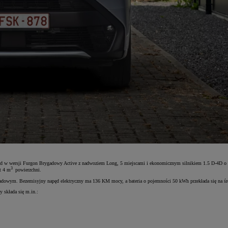
d w wersji Furgon Brygadowy Active z nadwoziem Long, 5 miejscami i ekonomicznym silnikiem 1.5 D-4D o m
3
t 4 m
powierzchni.
gadowym. Bezemisyjny napęd elektryczny ma 136 KM mocy, a bateria o pojemności 50 kWh przekłada się na śr
 składa się m.in.: