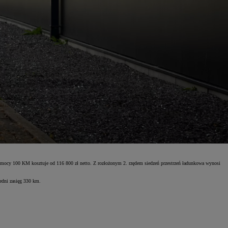
ocy 100 KM kosztuje od 116 800 zł netto. Z rozłożonym 2. rzędem siedzeń przestrzeń ładunkowa wynosi
edni zasięg 330 km.