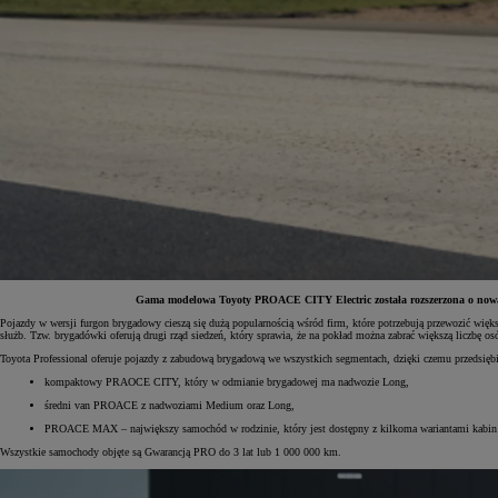
Gama modelowa Toyoty PROACE CITY Electric została rozszerzona o nową 
Pojazdy w wersji furgon brygadowy cieszą się dużą popularnością wśród firm, które potrzebują przewozić więk
służb. Tzw. brygadówki oferują drugi rząd siedzeń, który sprawia, że na pokład można zabrać większą liczbę 
Od
81 900 zł
Toyota Professional oferuje pojazdy z zabudową brygadową we wszystkich segmentach, dzięki czemu przedsiębi
Yaris Cross
kompaktowy PRAOCE CITY, który w odmianie brygadowej ma nadwozie Long,
HYBRID
średni van PROACE z nadwoziami Medium oraz Long,
PROACE MAX – największy samochód w rodzinie, który jest dostępny z kilkoma wariantami kabin
Wszystkie samochody objęte są Gwarancją PRO do 3 lat lub 1 000 000 km.