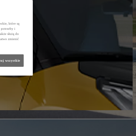
okie, które są
potrzeby i
także służą do
łatwo zmienić
uj wszystkie