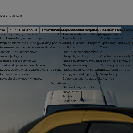
kcesoria
Kontakt
Kluby dla dzieci i młodzieży
Ekobonus dla hybryd Toyoty
Oryginalne części i oleje Toyot
KINTO 
zne
SUV i Terenowe
Rodzinne
Hybrydowe Plug-in
Dostawcze
es
ezerwacja wizyty w serwisie
Oferta dla osób z niepełnosprawnościami
Toyota Kids
Oryginalne części
 rat Toyota Easy
ferta serwisu mechanicznego
Toyota Juniors
Oryginalne oleje
dowy
pecjalna oferta dla aut po gwarancji podstawowej
Konkurs Dream Car
Program Sprzedaży Hurtowej T
ardowy
ferta serwisu blacharsko-lakierniczego
Elektromobilność
Trade
romocje i usługi sezonowe
Lider elektromobilności
Akcesoria
warancje Toyoty
Napęd hybrydowy
Oryginalne akcesoria T
ezpłatne akcje serwisowe
Napęd hybrydowy typu plug-in
Opony i koła zimowe
lobalna akcja serwisowa Takata
Napęd wodorowy
Zabudowy samochodów
ów Toyoty
omoc drogowa w przypadku awarii lub kolizji
Napęd elektryczny na baterię
Zabezpieczenia i alar
nformacje techniczne
Zasięg aut elektrycznych
Sklep Toyoty
nnowacje dla wygody Klientów
Zalety posiadania aut elektrycznych
Aktualności
Nowości i wydarzenia
Newsletter
Porady
Regulacje CAFE