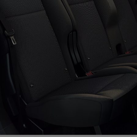
Od
105 300 zł
Corolla Hatchback
HYBRID