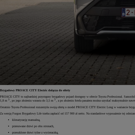
Brygadowy PROACE CITY Electric dołącza do oferty
PROACE CITY to najbardziej przystępny brygadowy pojazd dostępny w ofercie Toyota Professional. Samochó
3
3
1,8 m
, po jego złożeniu wzrasta do 3,5 m
, a po złożeniu fotela pasażera można uzyskać maksymalnie nawe
Ostatnio Toyota Professional rozszerzyła swoją ofertę o model PROACE CITY Electric Long w wariancie bry
Za wersję Furgon Brygadowy Life trzeba zapłacić od 157 900 zł netto. Na standardowe wyposażenie tej odmiany
klimatyzację manualną,
przesuwane drzwi po obu stronach,
przeszklone drzwi tylne z wycieraczką,