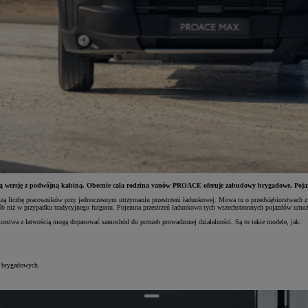
wersję z podwójną kabiną. Obecnie cała rodzina vanów PROACE oferuje zabudowy brygadowe. Pojazd
szą liczbę pracowników przy jednoczesnym utrzymaniu przestrzeni ładunkowej. Mowa tu o przedsiębiorstwach z b
osób niż w przypadku tradycyjnego furgonu. Pojemna przestrzeń ładunkowa tych wszechstronnych pojazdów umożli
orstwa z łatwością mogą dopasować samochód do potrzeb prowadzonej działalności. Są to takie modele, jak:
 brygadowych.