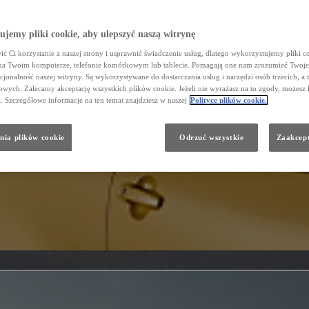
jemy pliki cookie, aby ulepszyć naszą witrynę
ć Ci korzystanie z naszej strony i usprawnić świadczenie usług, dlatego wykorzystujemy pliki co
na Twoim komputerze, telefonie komórkowym lub tablecie. Pomagają one nam zrozumieć Twoje 
cjonalność naszej witryny. Są wykorzystywane do dostarczania usług i narzędzi osób trzecich, a 
wych. Zalecamy akceptację wszystkich plików cookie. Jeżeli nie wyrażasz na to zgody, możesz 
a. Szczegółowe informacje na ten temat znajdziesz w naszej
Polityce plików cookie.
nia plików cookie
Odrzuć wszystkie
Zaakcept