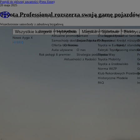
Przejdź do głównej zawartości
(Press Enter)
20 maja 2025
Toyota Professional rozszerza swoją gamę pojazdów
Nowe samochody
Oferty specjalne
Toyota Radość
Świat Toyoty
Finansowanie
Serwis i a
Wszechstronne samochody z zabudową brygadową
Sprawdź aktualne oferty
Kontakt
Świat Toyoty
Oferta dla firm
Serwis
Wszystkie kategorie
Hybrydowe
Miejskie
Sportowe
Elektryc
Aktualne promocje
Kontakt
Dlaczego Toyota?
Toyota Financial Servic
R
Nowe Aygo X
Samochody dostawcze Toyota Professional
Dojazd do nas
O Toyocie
Kredyt niższych
O
HYBRID
Oferta biznesowa
O Firmie
Toyota w Europie
Kredyt standar
S
Auta używane
O nas
Fabryki Toyoty
Leasing stand
O
Rok potęgi 8 premier
Strategia podatkowa
Toyota Way
P
Aktualności z Radości
Toyota Mobility
G
Toyota a środowisko
B
Norma WLTP
G
Klub Rekordowych Przebieg
P
Historyczne Modele
I
FAQ
I