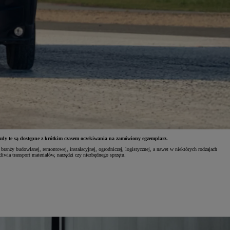
y te są dostępne z krótkim czasem oczekiwania na zamówiony egzemplarz.
ranży budowlanej, remontowej, instalacyjnej, ogrodniczej, logistycznej, a nawet w niektórych rodzajach
wia transport materiałów, narzędzi czy niezbędnego sprzętu.