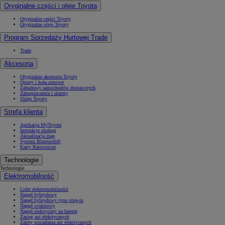
Oryginalne części i oleje Toyota
Oryginalne części Toyoty
Oryginalne oleje Toyoty
Program Sprzedaży Hurtowej Trade
Trade
Akcesoria
Oryginalne akcesoria Toyoty
Opony i koła zimowe
Zabudowy samochodów dostawczych
Zabezpieczenia i alarmy
Sklep Toyoty
Strefa klienta
Aplikacja MyToyota
Instrukcje obsługi
Aktualizacja map
System Bluetooth®
Karty Ratownicze
Technologie
Technologie
Elektromobilność
Lider elektromobilności
Napęd hybrydowy
Napęd hybrydowy typu plug-in
Napęd wodorowy
Napęd elektryczny na baterię
Zasięg aut elektrycznych
Zalety posiadania aut elektrycznych