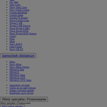
GR Yaris
Yaris Cross
Nowy Yaris Cross
Nowy Urban Cruiser
Corolla Hatchback
Corolla Sedan
Corolla TS Kombi
Nowa Corolla Cross
Toyota C-HR
Toyota C-HR Plug-in
Nowa Toyota C-HR+
Nowa Toyota bZ4X
Nowa Toyota bZ4X Touring
Camry
Prius
Mirai
Nowy RAV4
Land Cruiser
Nowy GR GT
Samochody dostawcze
Hilux
Nowy Hilux
Nowy Hilux Electric
PROACE Max
PROACE
PROACE Verso
PROACE CITY
PROACE CITY Verso
Samochody używane
Umów się na jazdę testową
Zobacz wszystkie cenniki
Konfiguruj swoją Toyotę
Oferty specjalne i Finansowanie
Oferty specjalne i Finansowanie
Aktualne oferty