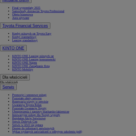
Finał wyprzedaży 2025
Samochody dostawcze Toyota Professional
Oferta biznesowa
Auta używane
Toyota Financial Services
Kredyt niższych rat Toyota Easy
Kredyt standardowy
Leasing standardowy
KINTO ONE
KINTO ONE Leasing niższych rat
KINTO ONE Leasing konsumencki
KINTO ONE Najem
KINTO ONE Zarządzanie flotą
KINTO Mobility
Dla właścicieli
Dla właścicieli
Serwis
Promocje i sezonowe usługi
Pozostałe oferty serwisu
Rezerwacja wizyty w serwisie
Gwarancja Toyota Relax
Pozostałe Gwarancje Toyoty
Ubezpieczenia i naprawy blacharsko-lakiernicze
Innowacyjne usługi dla Twojej wygody
Bezpłatne Akcje Serwisowe
Serwis Dobrych Cen
Serwis w ASO się opłaca
Dostęp do informacji serwisowych
Wykaz wydanych zaświadczeń o odbytym szkoleniu (pdf)