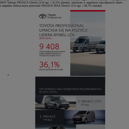
MDV lideruje PROACE Electric (134 egz. i 33,2% udziału), natomiast w segmencie największych vanów
z napędem elektrycznym przewodzi PROACE MAX Electric (113 egz. i 38,7% udziału).