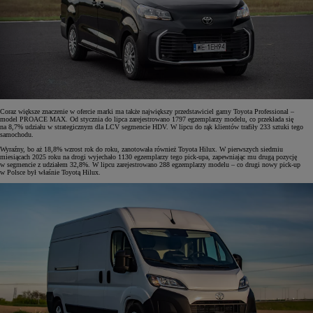
Coraz większe znaczenie w ofercie marki ma także największy przedstawiciel gamy Toyota Professional –
model PROACE MAX. Od stycznia do lipca zarejestrowano 1797 egzemplarzy modelu, co przekłada się
na 8,7% udziału w strategicznym dla LCV segmencie HDV. W lipcu do rąk klientów trafiły 233 sztuki tego
samochodu.
Wyraźny, bo aż 18,8% wzrost rok do roku, zanotowała również Toyota Hilux. W pierwszych siedmiu
miesiącach 2025 roku na drogi wyjechało 1130 egzemplarzy tego pick-upa, zapewniając mu drugą pozycję
w segmencie z udziałem 32,8%. W lipcu zarejestrowano 288 egzemplarzy modelu – co drugi nowy pick-up
w Polsce był właśnie Toyotą Hilux.