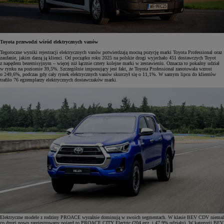
Toyota przewodzi wśród elektrycznych vanów
Tegoroczne wyniki rejestracji elektrycznych vanów potwierdzają mocną pozycję marki Toyota Professional oraz
zaufanie, jakim darzą ją klienci. Od początku roku 2025 na polskie drogi wyjechało 451 dostawczych Toyot
z napędem bezemisyjnym – więcej niż łącznie cztery kolejne marki w zestawieniu. Oznacza to pokaźny udział
w rynku na poziomie 39,5%. Szczególnie imponujący jest fakt, że Toyota Professional zanotowała wzrost
o 249,6%, podczas gdy cały rynek elektrycznych vanów skurczył się o 11,1%. W samym lipcu do klientów
trafiło 76 egzemplarzy elektrycznych dostawczaków marki.
Elektryczne modele z rodziny PROACE wyraźnie dominują w swoich segmentach. W klasie BEV CDV niemal
co drugi nowo zarejestrowany pojazd to PROACE CITY Electric (204 egz. i 47,9% udziału). W kategorii BEV