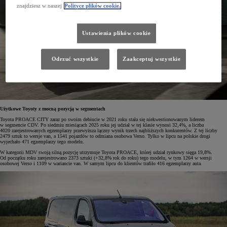
znajdziesz w naszej
Polityce plików cookie.
Ustawienia plików cookie
Odrzuć wszystkie
Zaakceptuj wszystkie
Użytkowe Toyoty z mocną pozycją w segmentach
Toyota PROACE CITY zaraz po swoim debiucie w 2021 roku stała się niekwestionowanym liderem
w segmencie CDV. Po siedmiu miesiącach 2025 roku jej udział w tej klasie wynosi 32,4%, a liczba
4020 zarejestrowanych egzemplarzy przewyższa łączny wynik trzech najbliższych konkurentów. Z tej liczby
2479 sztuk to wersje van, a 1541 pojazdów to odmiana osobowa Verso. Tylko w lipcu na polskie drogi
wyjechało 471 egzemplarzy tego modelu.
W kategorii MDV swoją silną pozycję utrzymuje Toyota PROACE, której udział rynkowy sięga 19,8%.
Od początku roku zarejestrowano 2373 sztuki (+32,8% rok do roku) tego modelu, w tym 1264 w wersji
osobowej Verso i 1109 w wariancie van. W samym lipcu do klientów trafiło 416 egzemplarzy auta.