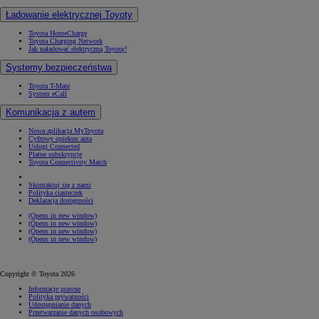
Ładowanie elektrycznej Toyoty
Toyota HomeCharge
Toyota Charging Network
Jak naładować elektryczną Toyotę?
Systemy bezpieczeństwa
Toyota T-Mate
System eCall
Komunikacja z autem
Nowa aplikacja MyToyota
Cyfrowy opiekun auta
Usługi Connected
Płatne subskrypcje
Toyota Connectivity Match
Skontaktuj się z nami
Polityka ciasteczek
Deklaracja dostępności
(Opens in new window)
(Opens in new window)
(Opens in new window)
(Opens in new window)
Copyright © Toyota 2026
Informacje prawne
Polityka prywatności
Udostępnianie danych
Przetwarzanie danych osobowych