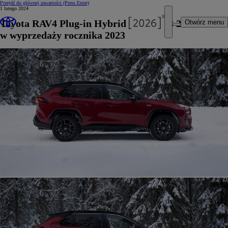
Przejdź do głównej zawartości
(Press Enter)
1 lutego 2024
Toyota RAV4 Plug-in Hybrid już od 223 200 zł
Otwórz menu
w wyprzedaży rocznika 2023