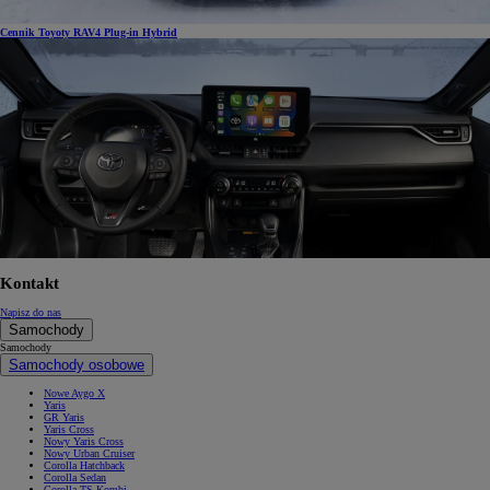
Cennik Toyoty RAV4 Plug-in Hybrid
Kontakt
Napisz do nas
Samochody
Samochody
Samochody osobowe
Nowe Aygo X
Yaris
GR Yaris
Yaris Cross
Nowy Yaris Cross
Nowy Urban Cruiser
Corolla Hatchback
Corolla Sedan
Corolla TS Kombi