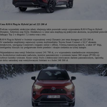
Cena RAV4 Plug-in Hybrid już od 223 200 zł
Podczas wyprzedaży atrakcyjne rabaty obejmują także pozostałe wersje wyposażenia RAV4 Plug-in Hybrid:
Dynamic, Selection oraz Style. Dodatkowo w cenie auta znajdują się praktyczne akcesoria, na przykład przewód
ładujący Typ 2 o długości 7,5 metra wraz z etui.
RAV4 Plug-in Hybrid w świetnie wyposażonej wersji Dynamic jest teraz dostępna od 223 200 zł.
W standardzie znajdziemy najnowszy system multimedialny Toyota Smart Connect z 10,5" ekranem
dotakowym, nawigacją Connected z mapami online i offline, 4-letnią transmisją danych, a także 18" felgi,
inteligentny kluczyk czy podgrzewane fotele przednie i skrajne siedzenia na tylnej kanapie.
Wyprzedażowa cena wersji Selection wynosi 241 700 zł, a w wyposażeniu standardowym otrzymujemy
tu dwukolorowe malowanie nadwozia, monitor panoramiczny z systemem kamer 360 stopni (PVM) czy
cyfrowe lusterko wsteczne. Koszt wersji Style z elektrycznie sterowanym dachem panoramicznym, tapicerką
ze skóry naturalnej oraz wentylowanymi fotelami to z kolei 248 300 zł.