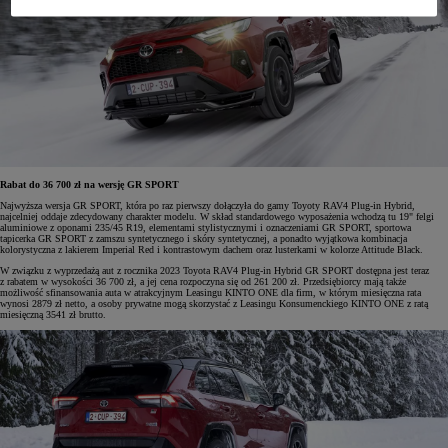
Rabat do 36 700 zł na wersję GR SPORT
Najwyższa wersja GR SPORT, która po raz pierwszy dołączyła do gamy Toyoty RAV4 Plug-in Hybrid,
najcelniej oddaje zdecydowany charakter modelu. W skład standardowego wyposażenia wchodzą tu 19" felgi
aluminiowe z oponami 235/45 R19, elementami stylistycznymi i oznaczeniami GR SPORT, sportowa
tapicerka GR SPORT z zamszu syntetycznego i skóry syntetycznej, a ponadto wyjątkowa kombinacja
kolorystyczna z lakierem Imperial Red i kontrastowym dachem oraz lusterkami w kolorze Attitude Black.
W związku z wyprzedażą aut z rocznika 2023 Toyota RAV4 Plug-in Hybrid GR SPORT dostępna jest teraz
z rabatem w wysokości 36 700 zł, a jej cena rozpoczyna się od 261 200 zł. Przedsiębiorcy mają także
możliwość sfinansowania auta w atrakcyjnym Leasingu KINTO ONE dla firm, w którym miesięczna rata
wynosi 2879 zł netto, a osoby prywatne mogą skorzystać z Leasingu Konsumenckiego KINTO ONE z ratą
miesięczną 3541 zł brutto.