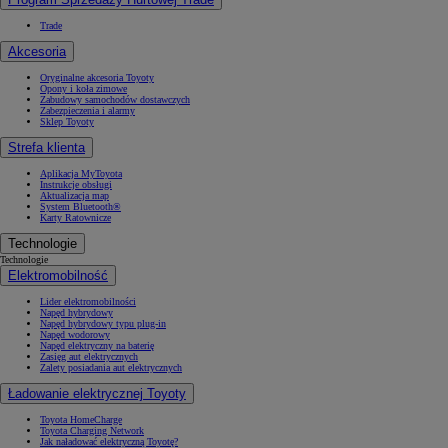
Trade
Akcesoria
Oryginalne akcesoria Toyoty
Opony i koła zimowe
Zabudowy samochodów dostawczych
Zabezpieczenia i alarmy
Sklep Toyoty
Strefa klienta
Aplikacja MyToyota
Instrukcje obsługi
Aktualizacja map
System Bluetooth®
Karty Ratownicze
Technologie
Technologie
Elektromobilność
Lider elektromobilności
Napęd hybrydowy
Napęd hybrydowy typu plug-in
Napęd wodorowy
Napęd elektryczny na baterię
Zasięg aut elektrycznych
Zalety posiadania aut elektrycznych
Ładowanie elektrycznej Toyoty
Toyota HomeCharge
Toyota Charging Network
Jak naładować elektryczną Toyotę?