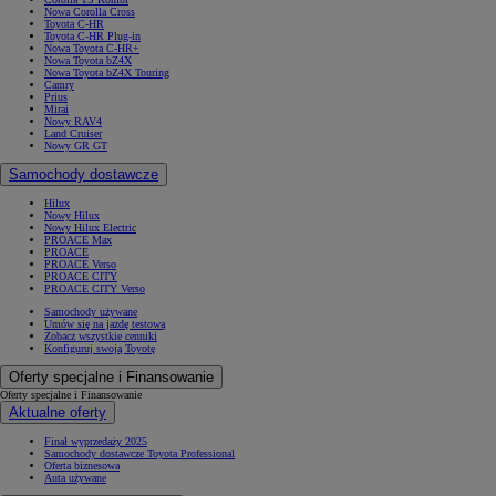
Nowa Corolla Cross
Toyota C-HR
Toyota C-HR Plug-in
Nowa Toyota C-HR+
Nowa Toyota bZ4X
Nowa Toyota bZ4X Touring
Camry
Prius
Mirai
Nowy RAV4
Land Cruiser
Nowy GR GT
Samochody dostawcze
Hilux
Nowy Hilux
Nowy Hilux Electric
PROACE Max
PROACE
PROACE Verso
PROACE CITY
PROACE CITY Verso
Samochody używane
Umów się na jazdę testową
Zobacz wszystkie cenniki
Konfiguruj swoją Toyotę
Oferty specjalne i Finansowanie
Oferty specjalne i Finansowanie
Aktualne oferty
Finał wyprzedaży 2025
Samochody dostawcze Toyota Professional
Oferta biznesowa
Auta używane