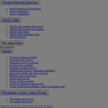
Toyota Financial Services
Kredyt niższych rat Toyota Easy
Kredyt standardowy
Leasing standardowy
KINTO ONE
KINTO ONE Leasing niższych rat
KINTO ONE Leasing konsumencki
KINTO ONE Najem
KINTO ONE Zarządzanie flotą
KINTO Mobility
Dla właścicieli
Dla właścicieli
Serwis
Promocje i sezonowe usługi
Pozostałe oferty serwisu
Rezerwacja wizyty w serwisie
Gwarancja Toyota Relax
Pozostałe Gwarancje Toyoty
Ubezpieczenia i naprawy blacharsko-lakiernicze
Innowacyjne usługi dla Twojej wygody
Bezpłatne Akcje Serwisowe
Serwis Dobrych Cen
Serwis w ASO się opłaca
Dostęp do informacji serwisowych
Wykaz wydanych zaświadczeń o odbytym szkoleniu (pdf)
Oryginalne części i oleje Toyota
Oryginalne części Toyoty
Oryginalne oleje Toyoty
Program Sprzedaży Hurtowej Trade