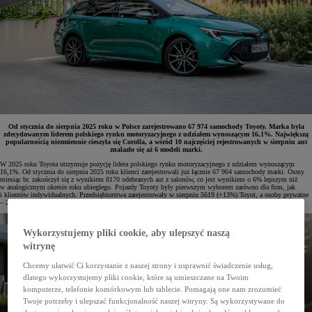
Od stycznia do sierpnia 2025 roku w Polsce zarejestrowano 67 974 samochody Toyoty. Marka była
zdecydowanym liderem polskiego rynku motoryzacyjnego z udziałem wynoszącym 16,1%. Największą
popularnością niezmiennie cieszyła się Corolla, a wśród 10 najczęściej rejestrowanych w sierpniu aut
znalazło się aż 6 modeli marki.
W 2025 roku Toyota utrzymuje pozycję lidera polskiego rynku motoryzacyjnego z udziałem wynoszącym
16,1%. Od stycznia do sierpnia 2025 roku klienci zarejestrowali już łącznie 67 964 samochody marki. Ósmy
miesiąc br. zakończył się z wynikiem 8170 odebranych aut z salonów, co jest wynikiem o 6% lepszym niż
w analogicznym okresie roku ubiegłego. Pojazdy Toyoty były pierwszym wyborem zarówno dla firm, jak
i klientów indywidualnych. Przedsiębiorstwa zarejestrowały w sierpniu 5619 (+13%) Toyot, a osoby prywatne
– 2551.
Wykorzystujemy pliki cookie, aby ulepszyć naszą
witrynę
Chcemy ułatwić Ci korzystanie z naszej strony i usprawnić świadczenie usług,
dlatego wykorzystujemy pliki cookie, które są umieszczane na Twoim
komputerze, telefonie komórkowym lub tablecie. Pomagają one nam zrozumieć
Twoje potrzeby i ulepszać funkcjonalność naszej witryny. Są wykorzystywane do