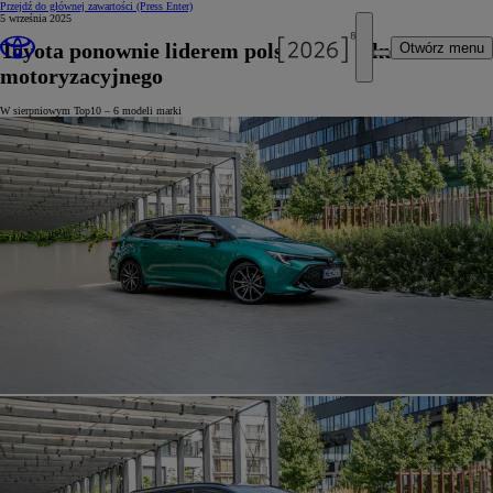
Przejdź do głównej zawartości
(Press Enter)
5 września 2025
Toyota ponownie liderem polskiego rynku
Otwórz menu
motoryzacyjnego
W sierpniowym Top10 – 6 modeli marki