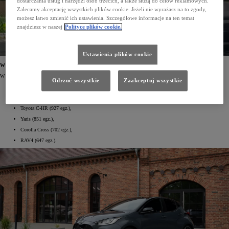
dostarczania usług i narzędzi osób trzecich, a także służą do celów reklamowych.
Zalecamy akceptację wszystkich plików cookie. Jeżeli nie wyrażasz na to zgody,
możesz łatwo zmienić ich ustawienia. Szczegółowe informacje na ten temat
znajdziesz w naszej
Polityce plików cookie.
Ustawienia plików cookie
W sierpniowym Top10 – 6 modeli Toyoty
W 10 najpopularniejszych aut sierpnia znalazło się aż 6 modeli japońskiej marki:
Odrzuć wszystkie
Zaakceptuj wszystkie
Corolla (2014 egz.),
Yaris Cross (1150 egz.),
Toyota C-HR (927 egz.),
Yaris (851 egz.),
Corolla Cross (702 egz.),
RAV4 (647 egz.).