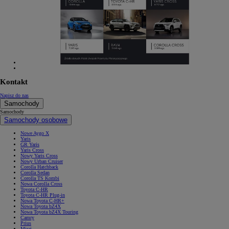
Kontakt
Napisz do nas
Samochody
Samochody
Samochody osobowe
Nowe Aygo X
Yaris
GR Yaris
Yaris Cross
Nowy Yaris Cross
Nowy Urban Cruiser
Corolla Hatchback
Corolla Sedan
Corolla TS Kombi
Nowa Corolla Cross
Toyota C-HR
Toyota C-HR Plug-in
Nowa Toyota C-HR+
Nowa Toyota bZ4X
Nowa Toyota bZ4X Touring
Camry
Prius
Mirai