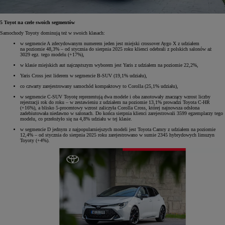
5 Toyot na czele swoich segmentów
Samochody Toyoty dominują też w swoich klasach:
w segmencie A zdecydowanym numerem jeden jest miejski crossover Aygo X z udziałem
na poziomie 48,3% – od stycznia do sierpnia 2025 roku klienci odebrali z polskich salonów aż
3029 egz. tego modelu (+17%),
w klasie miejskich aut najczęstszym wyborem jest Yaris z udziałem na poziomie 22,2%,
Yaris Cross jest liderem w segmencie B-SUV (19,1% udziału),
co czwarty zarejestrowany samochód kompaktowy to Corolla (25,1% udziału),
w segmencie C-SUV Toyotę reprezentują dwa modele i oba zanotowały znaczący wzrost liczby
rejestracji rok do roku – w zestawieniu z udziałem na poziomie 13,1% prowadzi Toyota C-HR
(+16%), a blisko 5-procentowy wzrost zaliczyła Corolla Cross, której najnowsza odsłona
zadebiutowała niedawno w salonach. Do końca sierpnia klienci zarejestrowali 3599 egzemplarzy tego
modelu, co przełożyło się na 4,8% udziału w tej klasie.
w segmencie D jednym z najpopularniejszych modeli jest Toyota Camry z udziałem na poziomie
12,4% – od stycznia do sierpnia 2025 roku zarejestrowano w sumie 2345 hybrydowych limuzyn
Toyoty (+4%).