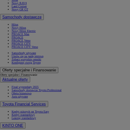
Nowy RAV4
Land Cruiser
Nowy GR GT
Samochody dostawcze
Hilux
Nowy Hilux
Nowy Hilux Electric
PROACE Max
PROACE
PROACE Verso
PROACE CITY
PROACE CITY Verso
Samochody używane
Umów się na jazdę testową
Zobacz wszystkie cenniki
Konfiguruj swoją Toyotę
Oferty specjalne i Finansowanie
Oferty specjalne i Finansowanie
Aktualne oferty
Finał wyprzedaży 2025
Samochody dostawcze Toyota Professional
Oferta biznesowa
Auta używane
Toyota Financial Services
Kredyt niższych rat Toyota Easy
Kredyt standardowy
Leasing standardowy
KINTO ONE