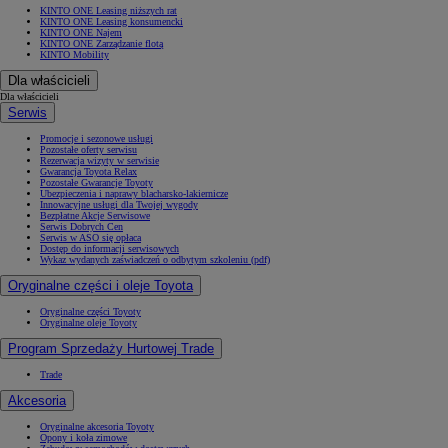
KINTO ONE Leasing niższych rat
KINTO ONE Leasing konsumencki
KINTO ONE Najem
KINTO ONE Zarządzanie flotą
KINTO Mobility
Dla właścicieli
Dla właścicieli
Serwis
Promocje i sezonowe usługi
Pozostałe oferty serwisu
Rezerwacja wizyty w serwisie
Gwarancja Toyota Relax
Pozostałe Gwarancje Toyoty
Ubezpieczenia i naprawy blacharsko-lakiernicze
Innowacyjne usługi dla Twojej wygody
Bezpłatne Akcje Serwisowe
Serwis Dobrych Cen
Serwis w ASO się opłaca
Dostęp do informacji serwisowych
Wykaz wydanych zaświadczeń o odbytym szkoleniu (pdf)
Oryginalne części i oleje Toyota
Oryginalne części Toyoty
Oryginalne oleje Toyoty
Program Sprzedaży Hurtowej Trade
Trade
Akcesoria
Oryginalne akcesoria Toyoty
Opony i koła zimowe