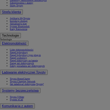
Zabudowy samochodów dostawczych
Zabezpieczenia i alarmy
Sklep Toyoty
Strefa klienta
Aplikacja MyToyota
Instrukcje obsługi
Aktualizacja map
System Bluetooth®
Karty Ratownicze
Technologie
Technologie
Elektromobilność
Lider elektromobilności
Napęd hybrydowy
Napęd hybrydowy typu plug-in
Napęd wodorowy
Napęd elektryczny na baterię
Zasięg aut elektrycznych
Zalety posiadania aut elektrycznych
Ładowanie elektrycznej Toyoty
Toyota HomeCharge
Toyota Charging Network
Jak naładować elektryczną Toyotę?
Systemy bezpieczeństwa
Toyota T-Mate
System eCall
Komunikacja z autem