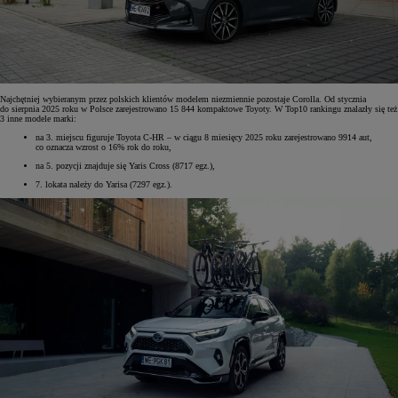
Najchętniej wybieranym przez polskich klientów modelem niezmiennie pozostaje Corolla. Od stycznia
do sierpnia 2025 roku w Polsce zarejestrowano 15 844 kompaktowe Toyoty. W Top10 rankingu znalazły się też
3 inne modele marki:
na 3. miejscu figuruje Toyota C-HR – w ciągu 8 miesięcy 2025 roku zarejestrowano 9914 aut,
co oznacza wzrost o 16% rok do roku,
na 5. pozycji znajduje się Yaris Cross (8717 egz.),
7. lokata należy do Yarisa (7297 egz.).