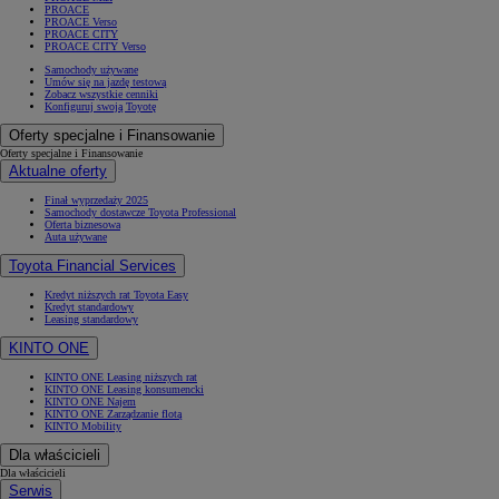
PROACE
PROACE Verso
PROACE CITY
PROACE CITY Verso
Samochody używane
Umów się na jazdę testową
Zobacz wszystkie cenniki
Konfiguruj swoją Toyotę
Oferty specjalne i Finansowanie
Oferty specjalne i Finansowanie
Aktualne oferty
Finał wyprzedaży 2025
Samochody dostawcze Toyota Professional
Oferta biznesowa
Auta używane
Toyota Financial Services
Kredyt niższych rat Toyota Easy
Kredyt standardowy
Leasing standardowy
KINTO ONE
KINTO ONE Leasing niższych rat
KINTO ONE Leasing konsumencki
KINTO ONE Najem
KINTO ONE Zarządzanie flotą
KINTO Mobility
Dla właścicieli
Dla właścicieli
Serwis