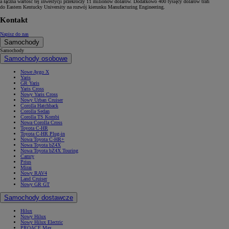
a łączna wartość tej inwestycji przekroczy 11 milionów dolarów. Dodatkowo 400 tysięcy dolarów trafi
do Eastern Kentucky University na rozwój kierunku Manufacturing Engineering.
Kontakt
Napisz do nas
Samochody
Samochody
Samochody osobowe
Nowe Aygo X
Yaris
GR Yaris
Yaris Cross
Nowy Yaris Cross
Nowy Urban Cruiser
Corolla Hatchback
Corolla Sedan
Corolla TS Kombi
Nowa Corolla Cross
Toyota C-HR
Toyota C-HR Plug-in
Nowa Toyota C-HR+
Nowa Toyota bZ4X
Nowa Toyota bZ4X Touring
Camry
Prius
Mirai
Nowy RAV4
Land Cruiser
Nowy GR GT
Samochody dostawcze
Hilux
Nowy Hilux
Nowy Hilux Electric
PROACE Max