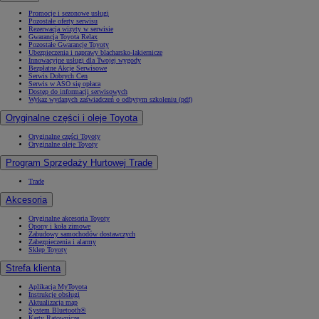
Promocje i sezonowe usługi
Pozostałe oferty serwisu
Rezerwacja wizyty w serwisie
Gwarancja Toyota Relax
Pozostałe Gwarancje Toyoty
Ubezpieczenia i naprawy blacharsko-lakiernicze
Innowacyjne usługi dla Twojej wygody
Bezpłatne Akcje Serwisowe
Serwis Dobrych Cen
Serwis w ASO się opłaca
Dostęp do informacji serwisowych
Wykaz wydanych zaświadczeń o odbytym szkoleniu (pdf)
Oryginalne części i oleje Toyota
Oryginalne części Toyoty
Oryginalne oleje Toyoty
Program Sprzedaży Hurtowej Trade
Trade
Akcesoria
Oryginalne akcesoria Toyoty
Opony i koła zimowe
Zabudowy samochodów dostawczych
Zabezpieczenia i alarmy
Sklep Toyoty
Strefa klienta
Aplikacja MyToyota
Instrukcje obsługi
Aktualizacja map
System Bluetooth®
Karty Ratownicze