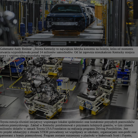
Gubernator Andy Beshear: „Toyota Kentucky to największa fabryka koncernu na świecie, która od momentu
otwarcia wyprodukowała ponad 14 milionów samochodów. Od lat zapewnia mieszkańcom Kentucky miejsca
pracy i wspiera silną gospodarkę regionu”.
Toyota rozwija również inicjatywy wspierające lokalne społeczności oraz kształcenie przyszłych pracowników
sektora przemysłowego. Zakład w Kentucky poinformował o przyznaniu kolejnych grantów, w tym czterech
milionów dolarów w ramach Toyota USA Foundation na realizację programu Driving Possibilities. Jest
to projekt edukacyjny z obszaru STEM prowadzony we współpracy ze szkołami, organizacjami non-profit oraz
partnerami z branży przemysłowej. Program zostanie rozszerzony o placówki w hrabstwach Scott i Fayette,