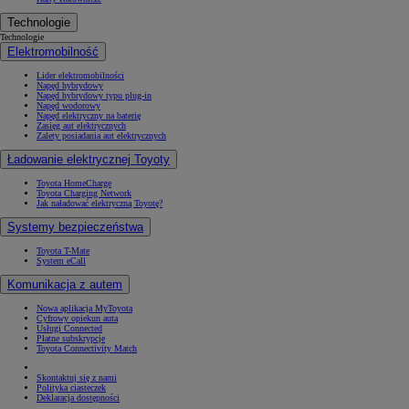
Technologie
Technologie
Elektromobilność
Lider elektromobilności
Napęd hybrydowy
Napęd hybrydowy typu plug-in
Napęd wodorowy
Napęd elektryczny na baterię
Zasięg aut elektrycznych
Zalety posiadania aut elektrycznych
Ładowanie elektrycznej Toyoty
Toyota HomeCharge
Toyota Charging Network
Jak naładować elektryczną Toyotę?
Systemy bezpieczeństwa
Toyota T-Mate
System eCall
Komunikacja z autem
Nowa aplikacja MyToyota
Cyfrowy opiekun auta
Usługi Connected
Płatne subskrypcje
Toyota Connectivity Match
Skontaktuj się z nami
Polityka ciasteczek
Deklaracja dostępności