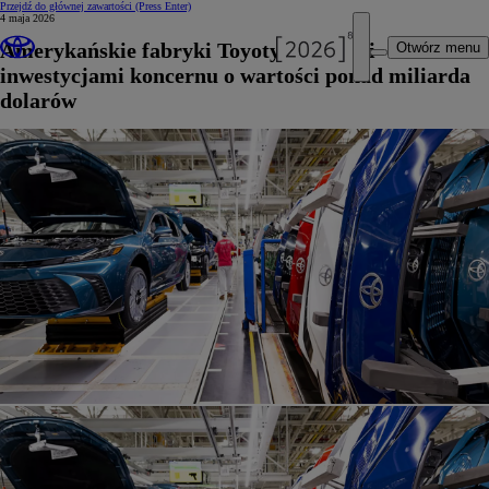
Przejdź do głównej zawartości
(Press Enter)
4 maja 2026
Amerykańskie fabryki Toyoty z nowymi
Otwórz menu
inwestycjami koncernu o wartości ponad miliarda
dolarów