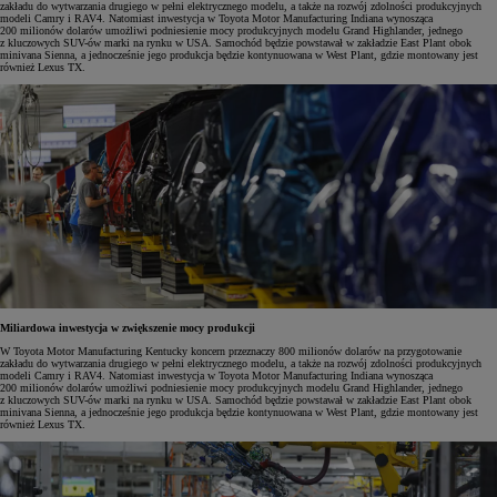
zakładu do wytwarzania drugiego w pełni elektrycznego modelu, a także na rozwój zdolności produkcyjnych
modeli Camry i RAV4. Natomiast inwestycja w Toyota Motor Manufacturing Indiana wynosząca
200 milionów dolarów umożliwi podniesienie mocy produkcyjnych modelu Grand Highlander, jednego
z kluczowych SUV-ów marki na rynku w USA. Samochód będzie powstawał w zakładzie East Plant obok
minivana Sienna, a jednocześnie jego produkcja będzie kontynuowana w West Plant, gdzie montowany jest
również Lexus TX.
Miliardowa inwestycja w zwiększenie mocy produkcji
W Toyota Motor Manufacturing Kentucky koncern przeznaczy 800 milionów dolarów na przygotowanie
zakładu do wytwarzania drugiego w pełni elektrycznego modelu, a także na rozwój zdolności produkcyjnych
modeli Camry i RAV4. Natomiast inwestycja w Toyota Motor Manufacturing Indiana wynosząca
200 milionów dolarów umożliwi podniesienie mocy produkcyjnych modelu Grand Highlander, jednego
z kluczowych SUV-ów marki na rynku w USA. Samochód będzie powstawał w zakładzie East Plant obok
minivana Sienna, a jednocześnie jego produkcja będzie kontynuowana w West Plant, gdzie montowany jest
również Lexus TX.