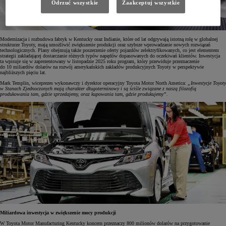
Odrzuć wszystkie
Zaakceptuj wszystkie
Modernizacja i rozbudowa fabryk w Kentucky oraz Indianie, które od lat odgrywają istotną rolę w globalnej
strukturze Toyoty, mają umożliwić zwiększenie produkcji oraz szybsze wprowadzanie nowych rozwiązań
technologicznych. Plany obejmują także poszerzenie oferty pojazdów zelektryfikowanych, co jest elementem
strategii zakładającej dostarczanie różnych typów napędów dopasowanych do oczekiwań klientów. Inwestycja
ta wpisuje się w zaprezentowany w listopadzie 2025 roku program, który przewiduje przeznaczenie
do 10 miliardów dolarów na rozwój amerykańskich zakładów produkcyjnych Toyoty w perspektywie
najbliższych pięciu lat.
Mark Templin, wiceprezes wykonawczy i dyrektor operacyjny Toyota Motor North America:
„Inwestycje Toyoty
w Stanach Zjednoczonych mają charakter długoterminowy i są ściśle związane z naszą filozofią
produkowania tam, gdzie sprzedajemy, oraz kupowania tam, gdzie produkujemy”.
Miliardowa inwestycja w zwiększenie mocy produkcji
W Toyota Motor Manufacturing Kentucky koncern przeznaczy 800 milionów dolarów na przygotowanie