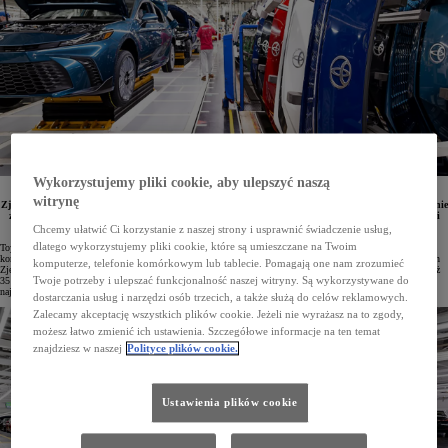
Wykorzystujemy pliki cookie, aby ulepszyć naszą
Toyota przeznaczy ponad miliard dolarów na rozwój swoich zakładów produkcyjnych w Stanach
witrynę
Zjednoczonych zlokalizowanych w Kentucky oraz Indianie. Inwestycja ma na celu zarówno zwiększenie
zdolności wytwórczych obecnie produkowanych modeli, jak i wdrożenie nowej, zaawansowanej linii
montażowej przeznaczonej do produkcji samochodów w pełni elektrycznych.
Chcemy ułatwić Ci korzystanie z naszej strony i usprawnić świadczenie usług,
dlatego wykorzystujemy pliki cookie, które są umieszczane na Twoim
Toyota jest największym producentem samochodów na świecie, a w samym 2025 roku w 72 fabrykach
koncernu wyprodukowano ponad 11 milionów pojazdów. Marka prowadzi działalność produkcyjną w Stanach
komputerze, telefonie komórkowym lub tablecie. Pomagają one nam zrozumieć
Zjednoczonych od czterech dekad, a łączna liczba aut wytworzonych w tamtejszych zakładach przekroczyła już
Twoje potrzeby i ulepszać funkcjonalność naszej witryny. Są wykorzystywane do
35 milionów. Z okazji 40-lecia funkcjonowania Toyota Motor Manufacturing Kentucky (TMMK), czyli
największej fabryki koncernu na świecie, ogłoszono kolejną inwestycję przekraczającą miliard dolarów.
dostarczania usług i narzędzi osób trzecich, a także służą do celów reklamowych.
Zalecamy akceptację wszystkich plików cookie. Jeżeli nie wyrażasz na to zgody,
możesz łatwo zmienić ich ustawienia. Szczegółowe informacje na ten temat
znajdziesz w naszej
Polityce plików cookie.
Ustawienia plików cookie