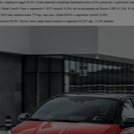
ział w segmencie sięgał 29,3%. Liczba rejestracji miejskiego hatchbacka była o 51% wyższa niż w pierwszym mi
. Udział Corolli Cross w segmencie C-SUV wyniósł 15,9%, tuż za nią znalazła się Toyota C-HR (11,3%). W styc
2023 roku zarejestrowano 779 egz. tego auta. Udział RAV4 w segmencie wyniósł 13,8%.
oziomie 36,4%. Toyota Camry zajęła trzecie miejsce w segmencie D (237 egz., 11,4% udziału).