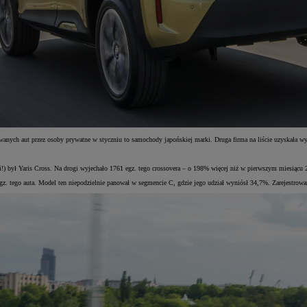
anych aut przez osoby prywatne w styczniu to samochody japońskiej marki. Druga firma na liście uzyskała w
) był Yaris Cross. Na drogi wyjechało 1761 egz. tego crossovera – o 198% więcej niż w pierwszym miesiącu 
z. tego auta. Model ten niepodzielnie panował w segmencie C, gdzie jego udział wyniósł 34,7%. Zarejestrow