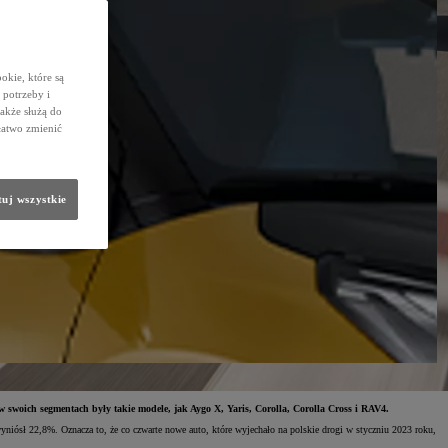
okie, które są
potrzeby i
także służą do
łatwo zmienić
uj wszystkie
w swoich segmentach były takie modele, jak Aygo X, Yaris, Corolla, Corolla Cross i RAV4.
yniósł 22,8%. Oznacza to, że co czwarte nowe auto, które wyjechało na polskie drogi w styczniu 2023 roku,