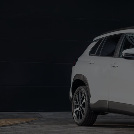
Od
105 300 zł
Corolla Hatchback
HYBRID