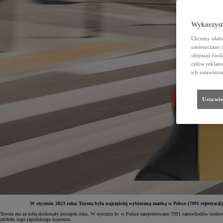
Wykorzystu
Chcemy ułatwi
umieszczane 
ulepszać funk
celów reklamo
ich ustawieni
Ustawie
W styczniu 2023 roku Toyota była najczęściej wybieraną marką w Polsce (7991 rejestrac
Toyota ma za sobą doskonały początek roku. W styczniu br. w Polsce zarejestrowano 7991 samochodów osobowych
zdobiło logo japońskiego koncernu.