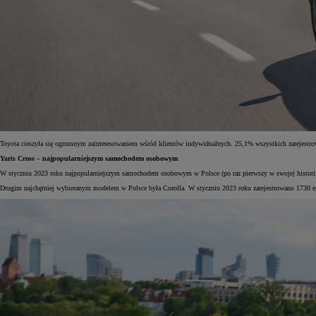
Toyota cieszyła się ogromnym zainteresowaniem wśród klientów indywidualnych. 25,1% wszystkich zarejestrow
Yaris Cross – najpopularniejszym samochodem osobowym
W styczniu 2023 roku najpopularniejszym samochodem osobowym w Polsce (po raz pierwszy w swojej historii!
Drugim najchętniej wybieranym modelem w Polsce była Corolla. W styczniu 2023 roku zarejestrowano 1730 eg
Od
81 900 zł
Yaris Cross
HYBRID