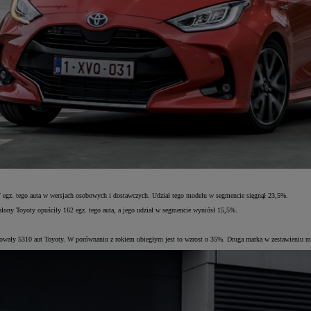
z. tego auta w wersjach osobowych i dostawczych. Udział tego modelu w segmencie sięgnął 23,5%.
lony Toyoty opuściły 162 egz. tego auta, a jego udział w segmencie wyniósł 15,5%.
strowały 5310 aut Toyoty. W porównaniu z rokiem ubiegłym jest to wzrost o 35%. Druga marka w zestawieniu 