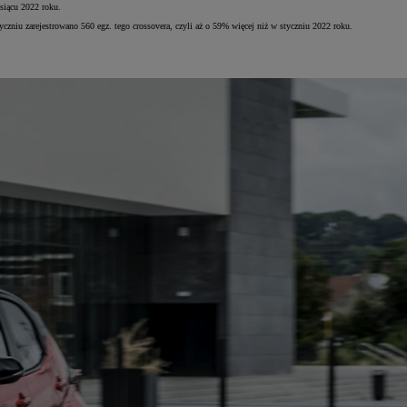
esiącu 2022 roku.
zniu zarejestrowano 560 egz. tego crossovera, czyli aż o 59% więcej niż w styczniu 2022 roku.