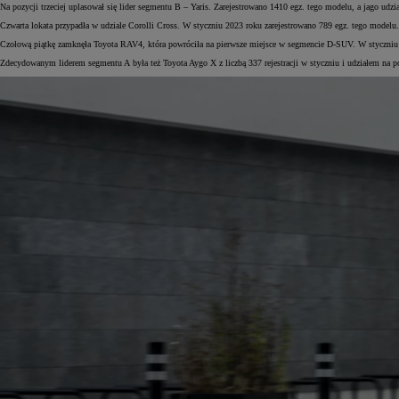
Na pozycji trzeciej uplasował się lider segmentu B – Yaris. Zarejestrowano 1410 egz. tego modelu, a jago ud
Czwarta lokata przypadła w udziale Corolli Cross. W styczniu 2023 roku zarejestrowano 789 egz. tego modelu
Czołową piątkę zamknęła Toyota RAV4, która powróciła na pierwsze miejsce w segmencie D-SUV. W styczniu 
Zdecydowanym liderem segmentu A była też Toyota Aygo X z liczbą 337 rejestracji w styczniu i udziałem na p