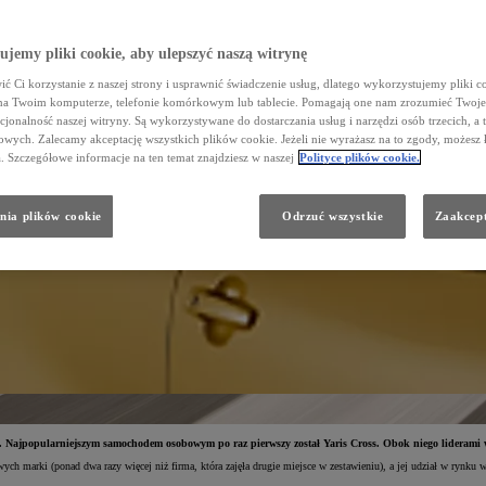
jemy pliki cookie, aby ulepszyć naszą witrynę
ć Ci korzystanie z naszej strony i usprawnić świadczenie usług, dlatego wykorzystujemy pliki co
na Twoim komputerze, telefonie komórkowym lub tablecie. Pomagają one nam zrozumieć Twoje 
cjonalność naszej witryny. Są wykorzystywane do dostarczania usług i narzędzi osób trzecich, a 
wych. Zalecamy akceptację wszystkich plików cookie. Jeżeli nie wyrażasz na to zgody, możesz 
a. Szczegółowe informacje na ten temat znajdziesz w naszej
Polityce plików cookie.
nia plików cookie
Odrzuć wszystkie
Zaakcept
ji). Najpopularniejszym samochodem osobowym po raz pierwszy został
Yaris Cross. Obok niego liderami 
 marki (ponad dwa razy więcej niż firma, która zajęła drugie miejsce w zestawieniu), a jej udział w rynku w