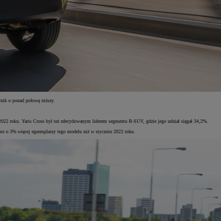
ynik o ponad połowę niższy.
2022 roku. Yaris Cross był też zdecydowanym liderem segmentu B-SUV, gdzie jego udział sięgał 34,2%.
ano o 3% więcej egzemplarzy tego modelu niż w styczniu 2022 roku.