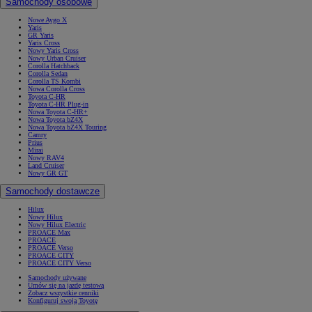
Samochody osobowe
Nowe Aygo X
Yaris
GR Yaris
Yaris Cross
Nowy Yaris Cross
Nowy Urban Cruiser
Corolla Hatchback
Corolla Sedan
Corolla TS Kombi
Nowa Corolla Cross
Toyota C-HR
Toyota C-HR Plug-in
Nowa Toyota C-HR+
Nowa Toyota bZ4X
Nowa Toyota bZ4X Touring
Camry
Prius
Mirai
Nowy RAV4
Land Cruiser
Nowy GR GT
Samochody dostawcze
Hilux
Nowy Hilux
Nowy Hilux Electric
PROACE Max
PROACE
PROACE Verso
PROACE CITY
PROACE CITY Verso
Samochody używane
Umów się na jazdę testową
Zobacz wszystkie cenniki
Konfiguruj swoją Toyotę