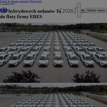
Przejdź do głównej zawartości
(Press Enter)
5 sierpnia 2025
100 hybrydowych sedanów Toyota Corolla trafiło
Otwórz menu
do floty firmy ERES