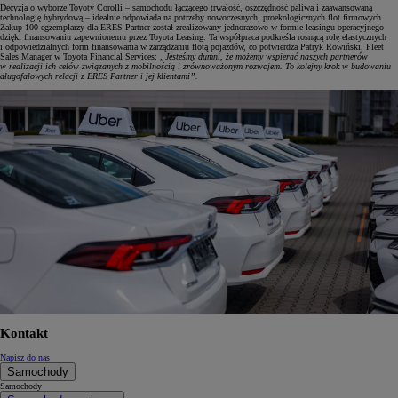
Decyzja o wyborze Toyoty Corolli – samochodu łączącego trwałość, oszczędność paliwa i zaawansowaną
technologię hybrydową – idealnie odpowiada na potrzeby nowoczesnych, proekologicznych flot firmowych.
Zakup 100 egzemplarzy dla ERES Partner został zrealizowany jednorazowo w formie leasingu operacyjnego
dzięki finansowaniu zapewnionemu przez Toyota Leasing. Ta współpraca podkreśla rosnącą rolę elastycznych
i odpowiedzialnych form finansowania w zarządzaniu flotą pojazdów, co potwierdza Patryk Rowiński, Fleet
Sales Manager w Toyota Financial Services:
„Jesteśmy dumni, że możemy wspierać naszych partnerów
w realizacji ich celów związanych z mobilnością i zrównoważonym rozwojem. To kolejny krok w budowaniu
długofalowych relacji z ERES Partner i jej klientami”.
Kontakt
Napisz do nas
Samochody
Samochody