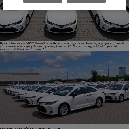
Dyrektor handlowy w ANWA Toyota Tomasz Niedojadło nie kryje zadowolenia z tej współpracy:
„Z wielką
przyjemnością obserwujemy dynamiczny rozwój Holdingu ERES. Cieszymy się, że ANWA Toyota jest
partnerem tej długofalowej strategii”.
Codzienne oszczędności dzięki hybrydom Toyoty