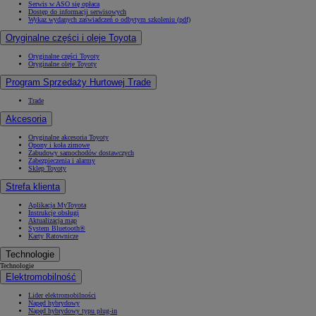
Serwis w ASO się opłaca
Dostęp do informacji serwisowych
Wykaz wydanych zaświadczeń o odbytym szkoleniu (pdf)
Oryginalne części i oleje Toyota
Oryginalne części Toyoty
Oryginalne oleje Toyoty
Program Sprzedaży Hurtowej Trade
Trade
Akcesoria
Oryginalne akcesoria Toyoty
Opony i koła zimowe
Zabudowy samochodów dostawczych
Zabezpieczenia i alarmy
Sklep Toyoty
Strefa klienta
Aplikacja MyToyota
Instrukcje obsługi
Aktualizacja map
System Bluetooth®
Karty Ratownicze
Technologie
Technologie
Elektromobilność
Lider elektromobilności
Napęd hybrydowy
Napęd hybrydowy typu plug-in