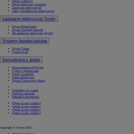
Napęd wodorowy
Napęd elektryczny na baterię
Zasięg aut elektrycznych
Zalety posiadania aut elektrycznych
Ładowanie elektrycznej Toyoty
Toyota HomeCharge
Toyota Charging Network
Jak naładować elektryczną Toyotę?
Systemy bezpieczeństwa
Toyota T-Mate
System eCall
Komunikacja z autem
Nowa aplikacja MyToyota
Cyfrowy opiekun auta
Usługi Connected
Płatne subskrypcje
Toyota Connectivity Match
Skontaktuj się z nami
Polityka ciasteczek
Deklaracja dostępności
(Opens in new window)
(Opens in new window)
(Opens in new window)
(Opens in new window)
Copyright © Toyota 2026
Informacje prawne