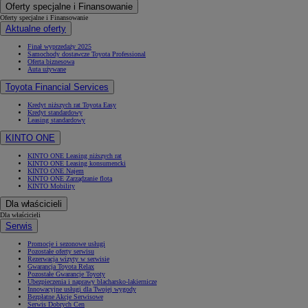
Oferty specjalne i Finansowanie
Oferty specjalne i Finansowanie
Aktualne oferty
Finał wyprzedaży 2025
Samochody dostawcze Toyota Professional
Oferta biznesowa
Auta używane
Toyota Financial Services
Kredyt niższych rat Toyota Easy
Kredyt standardowy
Leasing standardowy
KINTO ONE
KINTO ONE Leasing niższych rat
KINTO ONE Leasing konsumencki
KINTO ONE Najem
KINTO ONE Zarządzanie flotą
KINTO Mobility
Dla właścicieli
Dla właścicieli
Serwis
Promocje i sezonowe usługi
Pozostałe oferty serwisu
Rezerwacja wizyty w serwisie
Gwarancja Toyota Relax
Pozostałe Gwarancje Toyoty
Ubezpieczenia i naprawy blacharsko-lakiernicze
Innowacyjne usługi dla Twojej wygody
Bezpłatne Akcje Serwisowe
Serwis Dobrych Cen