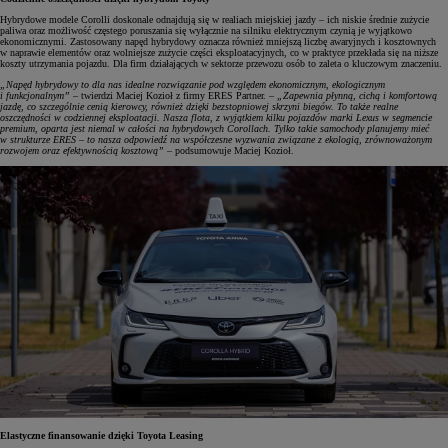
Hybrydowe modele Corolli doskonale odnajdują się w realiach miejskiej jazdy – ich niskie średnie zużycie
paliwa oraz możliwość częstego poruszania się wyłącznie na silniku elektrycznym czynią je wyjątkowo
ekonomicznymi. Zastosowany napęd hybrydowy oznacza również mniejszą liczbę awaryjnych i kosztownych
w naprawie elementów oraz wolniejsze zużycie części eksploatacyjnych, co w praktyce przekłada się na niższe
koszty utrzymania pojazdu. Dla firm działających w sektorze przewozu osób to zaleta o kluczowym znaczeniu.
„Napęd hybrydowy to dla nas idealne rozwiązanie pod względem ekonomicznym, ekologicznym
i funkcjonalnym”
– twierdzi Maciej Kozioł z firmy ERES Partner. –
„Zapewnia płynną, cichą i komfortową
jazdę, co szczególnie cenią kierowcy, również dzięki bezstopniowej skrzyni biegów. To także realne
oszczędności w codziennej eksploatacji. Nasza flota, z wyjątkiem kilku pojazdów marki Lexus w segmencie
premium, oparta jest niemal w całości na hybrydowych Corollach. Tylko takie samochody planujemy mieć
w strukturze ERES – to nasza odpowiedź na współczesne wyzwania związane z ekologią, zrównoważonym
rozwojem oraz efektywnością kosztową”
– podsumowuje Maciej Kozioł.
Elastyczne finansowanie dzięki Toyota Leasing