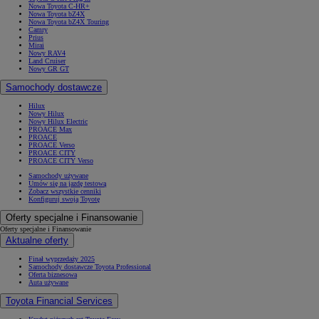
Nowa Toyota C-HR+
Nowa Toyota bZ4X
Nowa Toyota bZ4X Touring
Camry
Prius
Mirai
Nowy RAV4
Land Cruiser
Nowy GR GT
Samochody dostawcze
Hilux
Nowy Hilux
Nowy Hilux Electric
PROACE Max
PROACE
PROACE Verso
PROACE CITY
PROACE CITY Verso
Samochody używane
Umów się na jazdę testową
Zobacz wszystkie cenniki
Konfiguruj swoją Toyotę
Oferty specjalne i Finansowanie
Oferty specjalne i Finansowanie
Aktualne oferty
Finał wyprzedaży 2025
Samochody dostawcze Toyota Professional
Oferta biznesowa
Auta używane
Toyota Financial Services