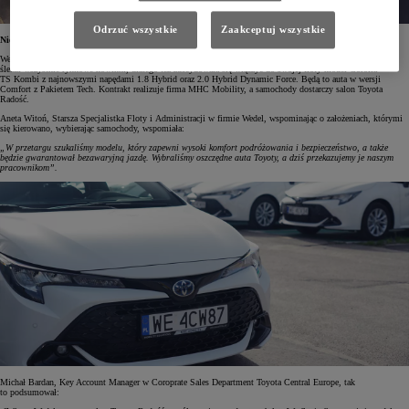
Odrzuć wszystkie
Zaakceptuj wszystkie
Niezawodna Corolla
Wedel od ponad 170 lat specjalizuje się w produkcji czekolady i wyrobów czekoladowych. Firma z uwagą
śledzi wszystkie rynkowe nowinki, dlatego też zdecydowała się włączyć do swojej floty model Corolla
TS Kombi z najnowszymi napędami 1.8 Hybrid oraz 2.0 Hybrid Dynamic Force. Będą to auta w wersji
Comfort z Pakietem Tech. Kontrakt realizuje firma MHC Mobility, a samochody dostarczy salon Toyota
Radość.
Aneta Witoń, Starsza Specjalistka Floty i Administracji w firmie Wedel, wspominając o założeniach, którymi
się kierowano, wybierając samochody, wspomiała:
„W przetargu szukaliśmy modelu, który zapewni wysoki komfort podróżowania i bezpieczeństwo, a także
będzie gwarantował bezawaryjną jazdę. Wybraliśmy oszczędne auta Toyoty, a dziś przekazujemy je naszym
pracownikom”.
Michał Bardan, Key Account Manager w Coroprate Sales Department Toyota Central Europe, tak
to podsumował: