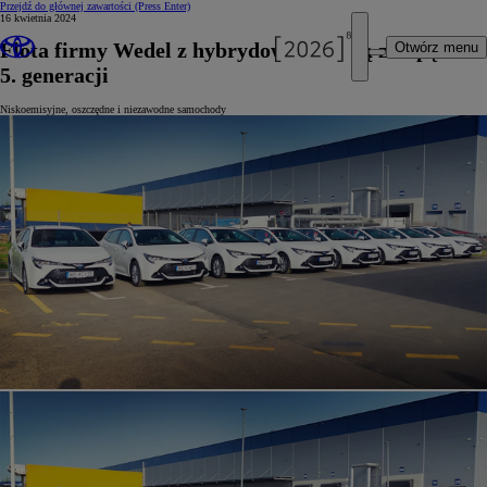
Przejdź do głównej zawartości
(Press Enter)
16 kwietnia 2024
Flota firmy Wedel z hybrydową Corollą z napędem
Otwórz menu
5. generacji
Niskoemisyjne, oszczędne i niezawodne samochody