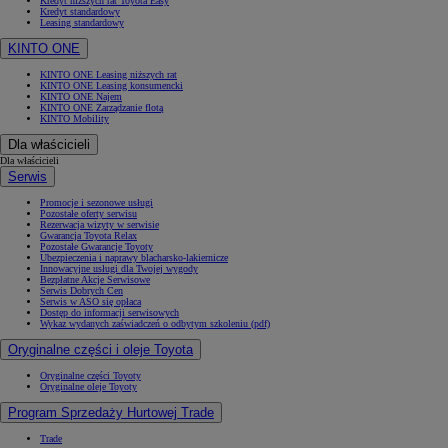
Kredyt niższych rat Toyota Easy
Kredyt standardowy
Leasing standardowy
KINTO ONE
KINTO ONE Leasing niższych rat
KINTO ONE Leasing konsumencki
KINTO ONE Najem
KINTO ONE Zarządzanie flotą
KINTO Mobility
Dla właścicieli
Dla właścicieli
Serwis
Promocje i sezonowe usługi
Pozostałe oferty serwisu
Rezerwacja wizyty w serwisie
Gwarancja Toyota Relax
Pozostałe Gwarancje Toyoty
Ubezpieczenia i naprawy blacharsko-lakiernicze
Innowacyjne usługi dla Twojej wygody
Bezpłatne Akcje Serwisowe
Serwis Dobrych Cen
Serwis w ASO się opłaca
Dostęp do informacji serwisowych
Wykaz wydanych zaświadczeń o odbytym szkoleniu (pdf)
Oryginalne części i oleje Toyota
Oryginalne części Toyoty
Oryginalne oleje Toyoty
Program Sprzedaży Hurtowej Trade
Trade