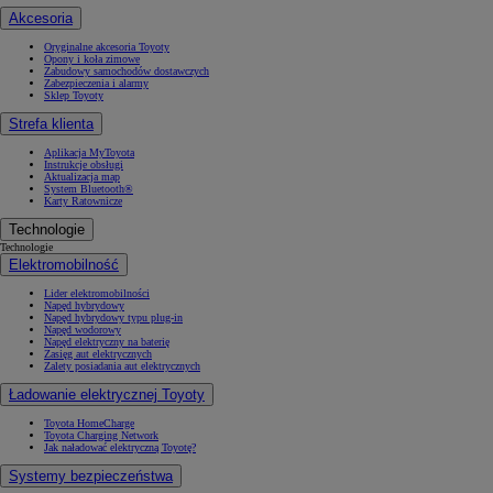
Akcesoria
Oryginalne akcesoria Toyoty
Opony i koła zimowe
Zabudowy samochodów dostawczych
Zabezpieczenia i alarmy
Sklep Toyoty
Strefa klienta
Aplikacja MyToyota
Instrukcje obsługi
Aktualizacja map
System Bluetooth®
Karty Ratownicze
Technologie
Technologie
Elektromobilność
Lider elektromobilności
Napęd hybrydowy
Napęd hybrydowy typu plug-in
Napęd wodorowy
Napęd elektryczny na baterię
Zasięg aut elektrycznych
Zalety posiadania aut elektrycznych
Ładowanie elektrycznej Toyoty
Toyota HomeCharge
Toyota Charging Network
Jak naładować elektryczną Toyotę?
Systemy bezpieczeństwa