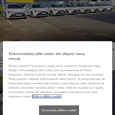
Flota firmy Wedel została poszerzona o niskoemisyjne, oszczędne i niezawodne Toyoty z hybrydą
5. generacji. Pracownicy będą poruszać się Corollami TS Kombi z napędami 1.8 Hybrid i 2.0 Hybrid
Dynamic Force. Pierwsze samochody już zostały wydane przez salon Toyota Radość.
Wykorzystujemy pliki cookie, aby ulepszyć naszą
Corolla to najpopularniejsze auto osobowe w Polsce, a także najczęstszy wybór firm. Te ostatnie w I kwartale
witrynę
2024 roku zarejestrowały już 6500 egz. tego modelu. Przedsiębiorcy wybierają Corollę ze względu
na niezawodne i oszczędne napędy hybrydowe 5. generacji, a także szeroką gamę wersji nadwoziowych oraz
Chcemy ułatwić Ci korzystanie z naszej strony i usprawnić świadczenie usług,
bogate wyposażenie.
dlatego wykorzystujemy pliki cookie, które są umieszczane na Twoim
komputerze, telefonie komórkowym lub tablecie. Pomagają one nam zrozumieć
Twoje potrzeby i ulepszać funkcjonalność naszej witryny. Są wykorzystywane do
dostarczania usług i narzędzi osób trzecich, a także służą do celów reklamowych.
Zalecamy akceptację wszystkich plików cookie. Jeżeli nie wyrażasz na to zgody,
możesz łatwo zmienić ich ustawienia. Szczegółowe informacje na ten temat
znajdziesz w naszej
Polityce plików cookie.
Ustawienia plików cookie