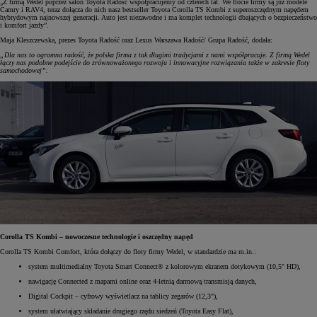
„Z firmą Wedel poprzez salon Toyota Radość współpracujemy od czterech lat. We flocie firmy są już modele
Camry i RAV4, teraz dołącza do nich nasz bestseller Toyota Corolla TS Kombi z superoszczędnym napędem
hybrydowym najnowszej generacji. Auto jest niezawodne i ma komplet technologii dbających o bezpieczeństwo
i komfort jazdy”.
Maja Kleszczewska, prezes Toyota Radość oraz Lexus Warszawa Radość/ Grupa Radość, dodała:
„Dla nas to ogromna radość, że polska firma z tak długimi tradycjami z nami współpracuje. Z firmą Wedel
łączy nas podobne podejście do zrównoważonego rozwoju i innowacyjne rozwiązania także w zakresie floty
samochodowej”.
Corolla TS Kombi – nowoczesne technologie i oszczędny napęd
Corolla TS Kombi Comfort, która dołączy do floty firmy Wedel, w standardzie ma m.in.:
system multimedialny Toyota Smart Connect® z kolorowym ekranem dotykowym (10,5" HD),
nawigację Connected z mapami online oraz 4-letnią darmową transmisją danych,
Digital Cockpit – cyfrowy wyświetlacz na tablicy zegarów (12,3"),
system ułatwiający składanie drugiego rzędu siedzeń (Toyota Easy Flat),