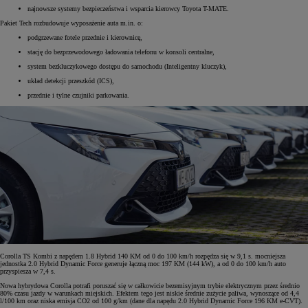
najnowsze systemy bezpieczeństwa i wsparcia kierowcy Toyota T-MATE.
Pakiet Tech rozbudowuje wyposażenie auta m.in. o:
podgrzewane fotele przednie i kierownicę,
stację do bezprzewodowego ładowania telefonu w konsoli centralne,
system bezkluczykowego dostępu do samochodu (Inteligentny kluczyk),
układ detekcji przeszkód (ICS),
przednie i tylne czujniki parkowania.
Corolla TS Kombi z napędem 1.8 Hybrid 140 KM od 0 do 100 km/h rozpędza się w 9,1 s. mocniejsza
jednostka 2.0 Hybrid Dynamic Force generuje łączną moc 197 KM (144 kW), a od 0 do 100 km/h auto
przyspiesza w 7,4 s.
Nowa hybrydowa Corolla potrafi poruszać się w całkowicie bezemisyjnym trybie elektrycznym przez średnio
80% czasu jazdy w warunkach miejskich. Efektem tego jest niskie średnie zużycie paliwa, wynoszące od 4,4
l/100 km oraz niska emisja CO2 od 100 g/km (dane dla napędu 2.0 Hybrid Dynamic Force 196 KM e-CVT).