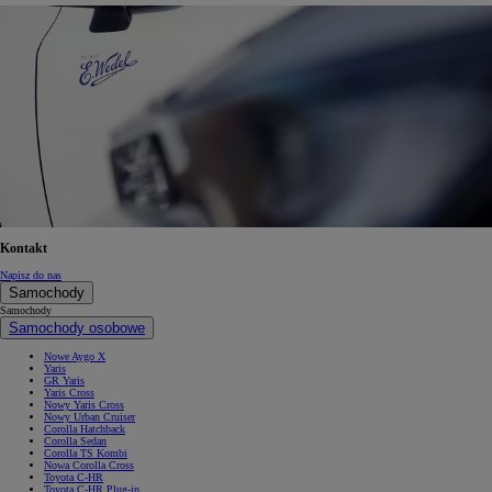
Kontakt
Napisz do nas
Samochody
Samochody
Samochody osobowe
Nowe Aygo X
Yaris
GR Yaris
Yaris Cross
Nowy Yaris Cross
Nowy Urban Cruiser
Corolla Hatchback
Corolla Sedan
Corolla TS Kombi
Nowa Corolla Cross
Toyota C-HR
Toyota C-HR Plug-in