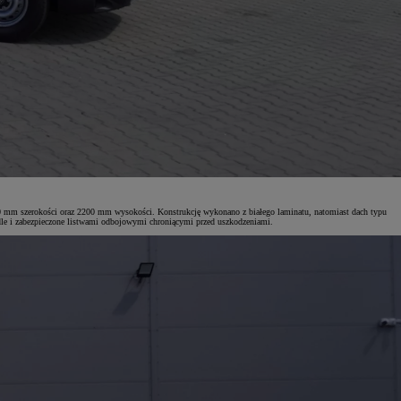
 mm szerokości oraz 2200 mm wysokości. Konstrukcję wykonano z białego laminatu, natomiast dach typu
dle i zabezpieczone listwami odbojowymi chroniącymi przed uszkodzeniami.