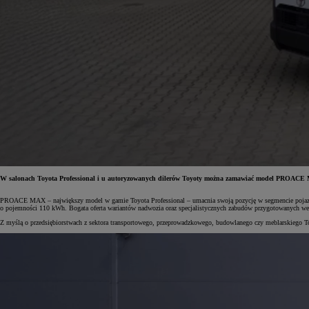
W salonach Toyota Professional i u autoryzowanych dilerów Toyoty można zamawiać model PROACE MAX
PROACE MAX – największy model w gamie Toyota Professional – umacnia swoją pozycję w segmencie pojazdó
o pojemności 110 kWh. Bogata oferta wariantów nadwozia oraz specjalistycznych zabudów przygotowanych we 
Od
81 900 zł
Z myślą o przedsiębiorstwach z sektora transportowego, przeprowadzkowego, budowlanego czy meblarskiego T
Yaris Cross
HYBRID