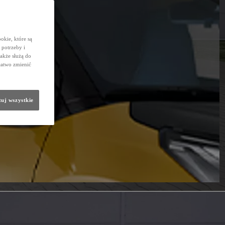
okie, które są
potrzeby i
także służą do
łatwo zmienić
uj wszystkie