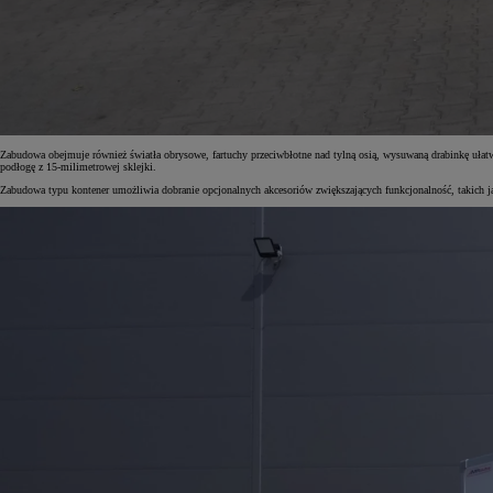
Od
105 300 zł
Corolla Hatchback
HYBRID
Zabudowa obejmuje również światła obrysowe, fartuchy przeciwbłotne nad tylną osią, wysuwaną drabinkę uła
podłogę z 15-milimetrowej sklejki.
Zabudowa typu kontener umożliwia dobranie opcjonalnych akcesoriów zwiększających funkcjonalność, takich ja