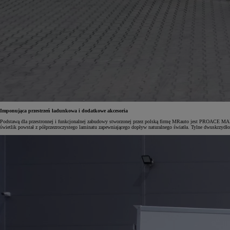
Imponująca przestrzeń ładunkowa i dodatkowe akcesoria
Podstawą dla przestronnej i funkcjonalnej zabudowy stworzonej przez polską firmę MRauto jest PROACE MA
świetlik powstał z półprzezroczystego laminatu zapewniającego dopływ naturalnego światła. Tylne dwuskrzyd