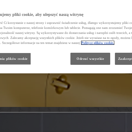
jemy pliki cookie, aby ulepszyć naszą witrynę
ć Ci korzystanie z naszej strony i usprawnić świadczenie usług, dlatego wykorzystujemy pliki co
na Twoim komputerze, telefonie komórkowym lub tablecie. Pomagają one nam zrozumieć Twoje 
cjonalność naszej witryny. Są wykorzystywane do dostarczania usług i narzędzi osób trzecich, a 
wych. Zalecamy akceptację wszystkich plików cookie. Jeżeli nie wyrażasz na to zgody, możesz 
a. Szczegółowe informacje na ten temat znajdziesz w naszej
Polityce plików cookie.
nia plików cookie
Odrzuć wszystkie
Zaakcept