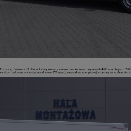
X w wersji Podwozie L3. Tuż za kabiną kierowcy umieszczono kontener o wymiarach 4200 mm długości, 2200
łowe drzwi izolowane otwierają się pod kątem 270 stopni, wyposażone są w podwójne zawiasy na każdym skrzy