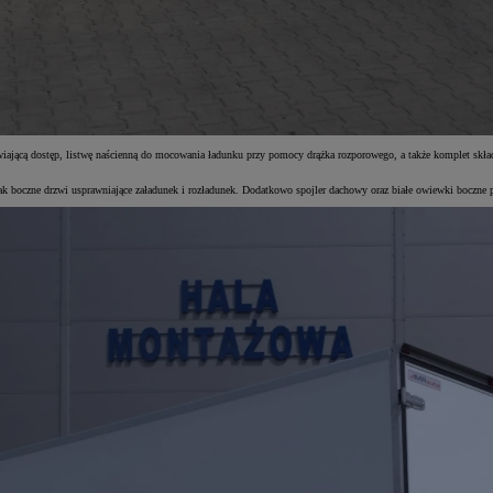
twiającą dostęp, listwę naścienną do mocowania ładunku przy pomocy drążka rozporowego, a także komplet s
k boczne drzwi usprawniające załadunek i rozładunek. Dodatkowo spojler dachowy oraz białe owiewki boczne po