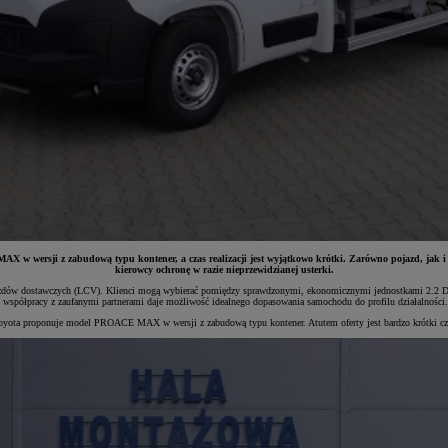
 w wersji z zabudową typu kontener, a czas realizacji jest wyjątkowo krótki. Zarówno pojazd, jak
kierowcy ochronę w razie nieprzewidzianej usterki.
w dostawczych (LCV). Klienci mogą wybierać pomiędzy sprawdzonymi, ekonomicznymi jednostkami 2.2 D-4D 
współpracy z zaufanymi partnerami daje możliwość idealnego dopasowania samochodu do profilu działalności.
oyota proponuje model PROACE MAX w wersji z zabudową typu kontener. Atutem oferty jest bardzo krótki cza