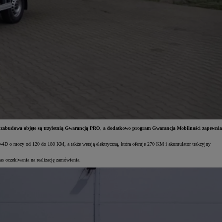
 i zabudowa objęte są trzyletnią Gwarancją PRO, a dodatkowo program Gwarancja Mobilności zapewnia
o mocy od 120 do 180 KM, a także wersją elektryczną, która oferuje 270 KM i akumulator trakcyjny
s oczekiwania na realizację zamówienia.