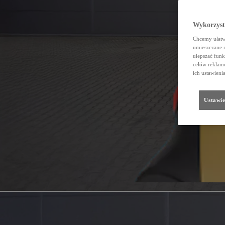
Wykorzystu
Chcemy ułatwi
umieszczane 
ulepszać funk
celów reklamo
ich ustawieni
Ustawie