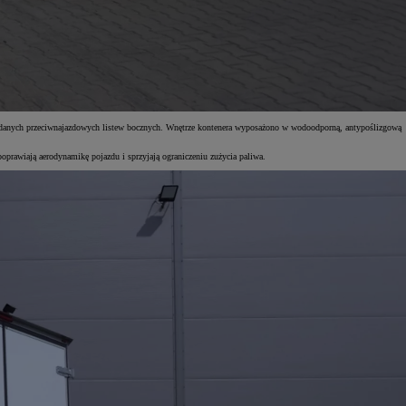
kładanych przeciwnajazdowych listew bocznych. Wnętrze kontenera wyposażono w wodoodporną, antypoślizgową
prawiają aerodynamikę pojazdu i sprzyjają ograniczeniu zużycia paliwa.