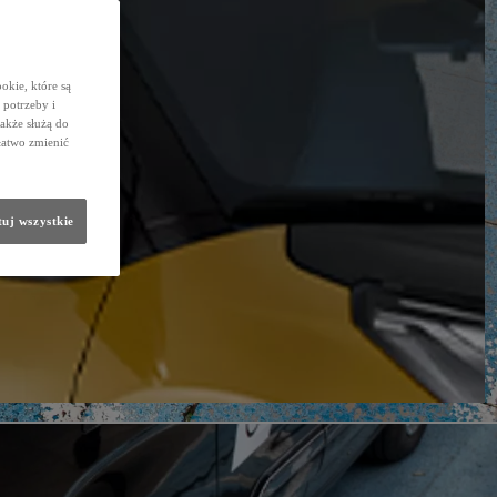
okie, które są
potrzeby i
także służą do
łatwo zmienić
uj wszystkie