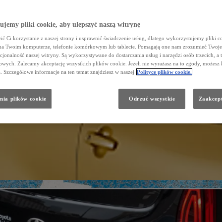
jemy pliki cookie, aby ulepszyć naszą witrynę
ć Ci korzystanie z naszej strony i usprawnić świadczenie usług, dlatego wykorzystujemy pliki co
na Twoim komputerze, telefonie komórkowym lub tablecie. Pomagają one nam zrozumieć Twoje 
cjonalność naszej witryny. Są wykorzystywane do dostarczania usług i narzędzi osób trzecich, a 
wych. Zalecamy akceptację wszystkich plików cookie. Jeżeli nie wyrażasz na to zgody, możesz 
a. Szczegółowe informacje na ten temat znajdziesz w naszej
Polityce plików cookie.
nia plików cookie
Odrzuć wszystkie
Zaakcept