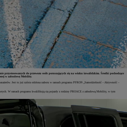
nie przystosowanych do przewozu osób poruszających się na wózku inwalidzkim. Środki pochodzące
nej w zabudowę Mobility.
 pasażerów. Jest to już szósta odsłona naboru w ramach programu PFRON „Samodzielność – Aktywność –
w złotych. W ramach programu kwalifikują się pojazdy z rodziny PROACE z zabudową Mobility, w tym