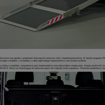
ji publicznych oraz zgodne z przepisami dotyczącymi przewozu osób z niepełnosprawnością. W ramach pro
wiające wsiadanie i wysiadanie, a także zapewniające bezpieczeństwo oraz komfort podróży.
ózka w pojeździe, trzypunktowe pasy bezpieczeństwa oraz odpowiednie oznakowanie. Istnieje możliwość indyw
OACE Verso) czy homologacja do przewozu pięciu lub większej liczby pasażerów. Wszystkie przebudowy realiz