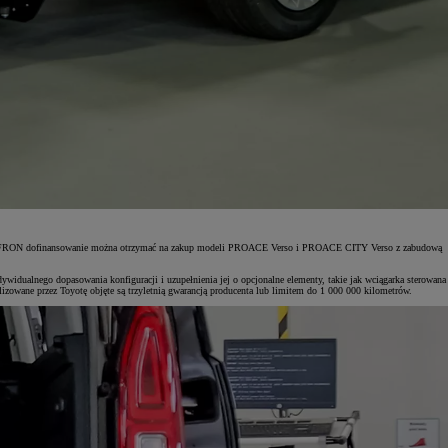
gramu PFRON dofinansowanie można otrzymać na zakup modeli PROACE Verso i PROACE CITY Verso z zabudową
idualnego dopasowania konfiguracji i uzupełnienia jej o opcjonalne elementy, takie jak wciągarka sterowana
owane przez Toyotę objęte są trzyletnią gwarancją producenta lub limitem do 1 000 000 kilometrów.