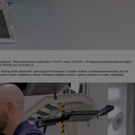
prężnych. Wersja benzynowa z jednostką 1.2 D-4T o mocy 110 KM i z 6-biegową manualną skrzynią biegów
em PFRON już od 64 801 zł.
tyczą liczby akcesoriów ułatwiających korzystanie z pojazdu osobom z niepełnosprawnościami oraz ich
siness Gruau+ dodatkowo oferuje rozkładane podparcie pleców i głowy pasażera na wózku, rozkładane