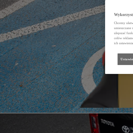
Wykorzystu
Chcemy ułatwi
umieszczane 
ulepszać funk
celów reklamo
ich ustawieni
Ustawie