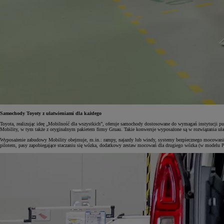
Samochody Toyoty z ułatwieniami dla każdego
Toyota, realizując ideę „Mobilność dla wszystkich”, oferuje samochody dostosowane do wymagań instytuc
Mobility, w tym także z oryginalnym pakietem firmy Gruau. Takie konwersje wyposażone są w rozwiązania ułat
Wyposażenie zabudowy Mobility obejmuje, m.in.: rampy, najazdy lub windy, systemy bezpiecznego mocowania w
pilotem, pasy zapobiegające staczaniu się wózka, dodatkowy zestaw mocowań dla drugiego wózka (w modelu PR