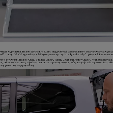
rsjach wyposażenia Business lub Family. Klienci mogą wybierać spośród silników benzynowych oraz wysoko
 1.5 D-4D o mocy 130 KM wyposażony w 8-biegową automatyczną skrzynię można nabyć z pełnym dofinansowani
rsje do wyboru: Business Gruau, Business Gruau+, Family Gruau oraz Family Gruau+. Różnice między nimi do
e, jednoczęściową rampę najazdową oraz zestaw naprawczy do opon, który zastępuje koło zapasowe. Wersja Bu
ciową, poszerzaną rampę najazdową.