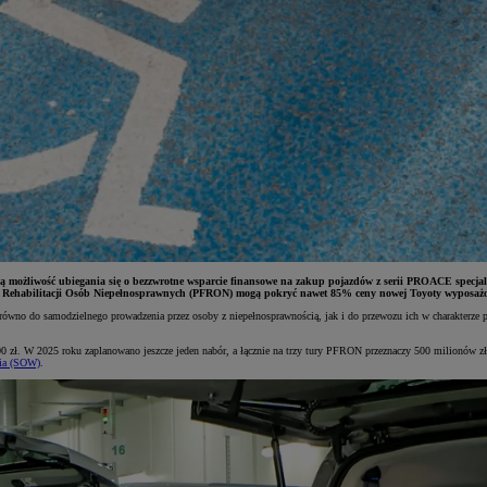
możliwość ubiegania się o bezzwrotne wsparcie finansowe na zakup pojazdów z serii PROACE specjal
Rehabilitacji Osób Niepełnosprawnych (PFRON) mogą pokryć nawet 85% ceny nowej Toyoty wyposażo
ówno do samodzielnego prowadzenia przez osoby z niepełnosprawnością, jak i do przewozu ich w charakterze
 000 zł. W 2025 roku zaplanowano jeszcze jeden nabór, a łącznie na trzy tury PFRON przeznaczy 500 milionó
cia (SOW)
.