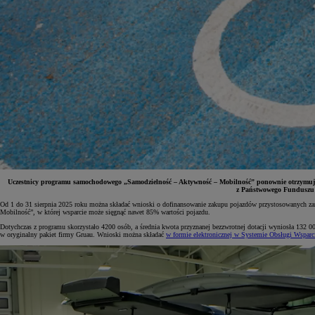
Uczestnicy programu samochodowego „Samodzielność – Aktywność – Mobilność” ponownie otrzymują 
z Państwowego Funduszu 
Od 1 do 31 sierpnia 2025 roku można składać wnioski o dofinansowanie zakupu pojazdów przystosowanych zar
Mobilność”, w której wsparcie może sięgnąć nawet 85% wartości pojazdu.
Od
81 900 zł
Dotychczas z programu skorzystało 4200 osób, a średnia kwota przyznanej bezzwrotnej dotacji wyniosła 132
w oryginalny pakiet firmy Gruau. Wnioski można składać
w formie elektronicznej w Systemie Obsługi Wspar
Yaris Cross
HYBRID