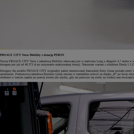
Od
105 300 zł
Corolla Hatchback
HYBRID
PROACE CITY Verso Mobility z dotacją PFRON
Toyota PROACE CITY Verso z zabudową Mobility oferowana jest w nadwoziu Long o długości 4,7 metra w we
dostępna jest już od 48 373 zł po otrzymaniu maksymalnej dotacji. Natomiast wariant z silnikiem Diesla
Dostępny dla modelu PROACE CITY oryginalny pakiet renomowanej francuskiej firmy Gruau posiada cztery we
opiekunom. Podstawowa zabudowa Business Gruau zawiera w standardzie uchwyt na słupku „B” po lewej stroni
siedzenie w trzecim rzędzie po prawej stronie (do użytku, gdy nie przewozi się osoby na wózku) oraz dwuczęś