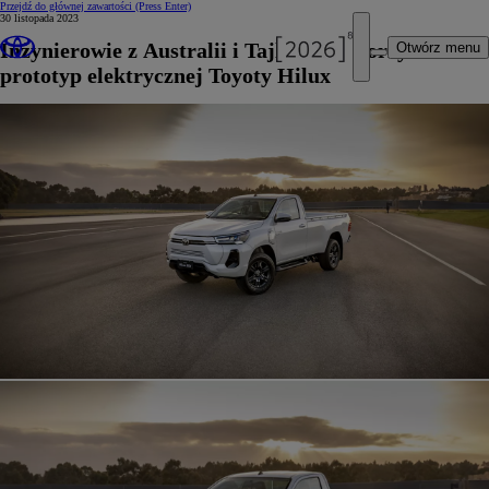
Przejdź do głównej zawartości
(Press Enter)
30 listopada 2023
Inżynierowie z Australii i Tajlandii stworzyli
Otwórz menu
prototyp elektrycznej Toyoty Hilux