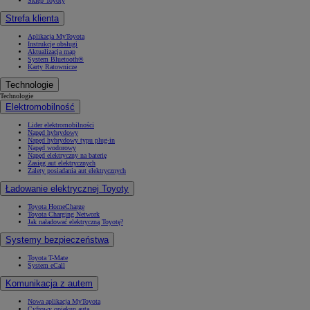
Sklep Toyoty
Strefa klienta
Aplikacja MyToyota
Instrukcje obsługi
Aktualizacja map
System Bluetooth®
Karty Ratownicze
Technologie
Technologie
Elektromobilność
Lider elektromobilności
Napęd hybrydowy
Napęd hybrydowy typu plug-in
Napęd wodorowy
Napęd elektryczny na baterię
Zasięg aut elektrycznych
Zalety posiadania aut elektrycznych
Ładowanie elektrycznej Toyoty
Toyota HomeCharge
Toyota Charging Network
Jak naładować elektryczną Toyotę?
Systemy bezpieczeństwa
Toyota T-Mate
System eCall
Komunikacja z autem
Nowa aplikacja MyToyota
Cyfrowy opiekun auta