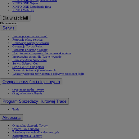
KINTO ONE Najem
KINTO ONE Zarządzanie flotą
KINTO Mobility
Dla właścicieli
Dla właścicieli
Serwis
Promocje i sezonowe usługi
Pozostałe oferty serwisu
Rezerwacja wizyty w serwisie
Gwarancja Toyota Relax
Pozostałe Gwarancje Toyoty
Ubezpieczenia i naprawy blacharsko-lakiernicze
Innowacyjne usługi dla Twojej wygody
Bezpłatne Akcje Serwisowe
Serwis Dobrych Cen
Serwis w ASO się opłaca
Dostęp do informacji serwisowych
Wykaz wydanych zaświadczeń o odbytym szkoleniu (pdf)
Oryginalne części i oleje Toyota
Oryginalne części Toyoty
Oryginalne oleje Toyoty
Program Sprzedaży Hurtowej Trade
Trade
Akcesoria
Oryginalne akcesoria Toyoty
Opony i koła zimowe
Zabudowy samochodów dostawczych
Zabezpieczenia i alarmy