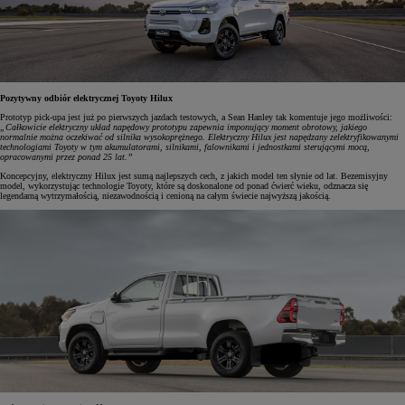
Pozytywny odbiór elektrycznej Toyoty Hilux
Prototyp pick-upa jest już po pierwszych jazdach testowych, a Sean Hanley tak komentuje jego możliwości:
„Całkowicie elektryczny układ napędowy prototypu zapewnia imponujący moment obrotowy, jakiego
normalnie można oczekiwać od silnika wysokoprężnego. Elektryczny Hilux jest napędzany zelektryfikowanymi
technologiami Toyoty w tym akumulatorami, silnikami, falownikami i jednostkami sterującymi mocą,
opracowanymi przez ponad 25 lat.”
Koncepcyjny, elektryczny Hilux jest sumą najlepszych cech, z jakich model ten słynie od lat. Bezemisyjny
model, wykorzystując technologie Toyoty, które są doskonalone od ponad ćwierć wieku, odznacza się
legendarną wytrzymałością, niezawodnością i cenioną na całym świecie najwyższą jakością.