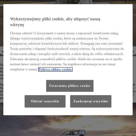
Wykorzystujemy pliki cookie, aby ulepszyć naszą
witrynę
Chcemy ułatwić Ci korzystanie z naszej strony i usprawnić świadczenie usług,
dlatego wykorzystujemy pliki cookie, które są umieszczane na Twoim
komputerze, telefonie komórkowym lub tablecie. Pomagają one nam zrozumieć
Twoje potrzeby i ulepszać funkcjonalność naszej witryny. Są wykorzystywane do
W Australii powstał prototyp elektrycznej wersji legendarnego pick-upa o nazwie Toyota Hilux BEV
dostarczania usług i narzędzi osób trzecich, a także służą do celów reklamowych.
Revo Concept. Auto wykorzystuje zelektryfikowane technologie, nad którymi koncern pracuje od ponad
25 lat.
Zalecamy akceptację wszystkich plików cookie. Jeżeli nie wyrażasz na to zgody,
możesz łatwo zmienić ich ustawienia. Szczegółowe informacje na ten temat
Toyota konsekwentnie poszerza swoją ofertę zelektryfikowanych pojazdów i nieprzerwanie pracuje nad
innowacjami, które przyspieszą transformację w kierunku bezemisyjnej, zrównoważonej mobilności.
znajdziesz w naszej
Polityce plików cookie.
Kluczowym rynkiem dla rozwoju samochodów elektrycznych na baterie jest Europa, gdzie planowane jest
wprowadzenie aż sześciu modeli typu BEV do 2026 roku. Jednak specjaliści Toyoty równie intensywnie
rozwijają technologię napędu elektrycznego także na innych kontynentach.
Najlepszym przykładem jest zespół inżynierów z Australii i Tajlandii, który zaprezentował prototypowy model
Ustawienia plików cookie
Toyoty Hilux BEV Revo Concept stanowiący pierwszy koncept w pełni elektrycznej wersji tego legendarnego
pick-upa. Wiceprezes ds. sprzedaży, marketingu i franczyzy w Toyota Motor Corporation Australia Sean Hanley
twierdzi, że choć elektryczny Hilux w dużej mierze jest pojazdem koncepcyjnym, to wygląda i jeździ jak auto
produkcyjne.
Odrzuć wszystkie
Zaakceptuj wszystkie