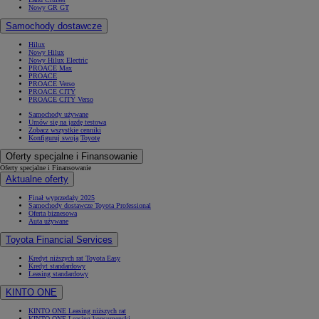
Nowy GR GT
Samochody dostawcze
Hilux
Nowy Hilux
Nowy Hilux Electric
PROACE Max
PROACE
PROACE Verso
PROACE CITY
PROACE CITY Verso
Samochody używane
Umów się na jazdę testową
Zobacz wszystkie cenniki
Konfiguruj swoją Toyotę
Oferty specjalne i Finansowanie
Oferty specjalne i Finansowanie
Aktualne oferty
Finał wyprzedaży 2025
Samochody dostawcze Toyota Professional
Oferta biznesowa
Auta używane
Toyota Financial Services
Kredyt niższych rat Toyota Easy
Kredyt standardowy
Leasing standardowy
KINTO ONE
KINTO ONE Leasing niższych rat
KINTO ONE Leasing konsumencki