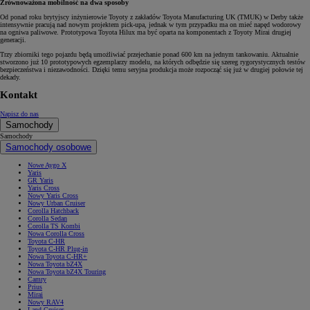
Zrównoważona mobilność na dwa sposoby
Od ponad roku brytyjscy inżynierowie Toyoty z zakładów Toyota Manufacturing UK (TMUK) w Derby także
intensywnie pracują nad nowym projektem pick-upa, jednak w tym przypadku ma on mieć napęd wodorowy
na ogniwa paliwowe. Prototypowa Toyota Hilux ma być oparta na komponentach z Toyoty Mirai drugiej
generacji.
Trzy zbiorniki tego pojazdu będą umożliwiać przejechanie ponad 600 km na jednym tankowaniu. Aktualnie
stworzono już 10 prototypowych egzemplarzy modelu, na których odbędzie się szereg rygorystycznych testów
bezpieczeństwa i niezawodności. Dzięki temu seryjna produkcja może rozpocząć się już w drugiej połowie tej
dekady.
Kontakt
Napisz do nas
Samochody
Samochody
Samochody osobowe
Nowe Aygo X
Yaris
GR Yaris
Yaris Cross
Nowy Yaris Cross
Nowy Urban Cruiser
Corolla Hatchback
Corolla Sedan
Corolla TS Kombi
Nowa Corolla Cross
Toyota C-HR
Toyota C-HR Plug-in
Nowa Toyota C-HR+
Nowa Toyota bZ4X
Nowa Toyota bZ4X Touring
Camry
Prius
Mirai
Nowy RAV4
Land Cruiser