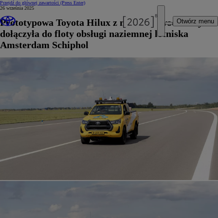
Przejdź do głównej zawartości
(Press Enter)
26 września 2025
Prototypowa Toyota Hilux z napędem wodorowym
Otwórz menu
dołączyła do floty obsługi naziemnej lotniska
Amsterdam Schiphol