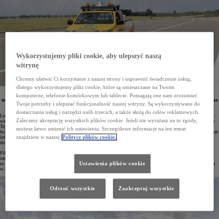
Wykorzystujemy pliki cookie, aby ulepszyć naszą
witrynę
Chcemy ułatwić Ci korzystanie z naszej strony i usprawnić świadczenie usług,
dlatego wykorzystujemy pliki cookie, które są umieszczane na Twoim
Na lotnisku Amsterdam Schiphol (AMS) uruchomiono pilotażowy program, w którego ramach
komputerze, telefonie komórkowym lub tablecie. Pomagają one nam zrozumieć
testowane są pojazdy z napędem wodorowo-elektrycznym. Do wyposażenia obsługi naziemnej włączono
Twoje potrzeby i ulepszać funkcjonalność naszej witryny. Są wykorzystywane do
prototypową Toyotę Hilux napędzaną ogniwami paliwowymi na wodór.
dostarczania usług i narzędzi osób trzecich, a także służą do celów reklamowych.
Lotnisko Amsterdam Schiphol jako pierwsze międzynarodowe lotnisko na świecie rozpoczęło testy pojazdów
Zalecamy akceptację wszystkich plików cookie. Jeżeli nie wyrażasz na to zgody,
wodorowych w codziennej eksploatacji. W ramach projektu po płycie lotniska porusza się m.in. prototypowa
Toyota Hilux z napędem opartym na ogniwach paliwowych, a także specjalnie skonstruowany pojazd
możesz łatwo zmienić ich ustawienia. Szczegółowe informacje na ten temat
holowniczy umożliwiający przestawianie samolotów na duże odległości. Dzięki tej inicjatywie holenderski port
znajdziesz w naszej
Polityce plików cookie.
lotniczy zbliża się do realizacji celu, jakim jest całkowite wyeliminowanie emisji w operacjach naziemnych
do roku 2030.
Pilotaż ma zweryfikować, jak w praktyce sprawdzają się pojazdy zasilane wodorem – pod względem obsługi,
zasięgu oraz kompatybilności z istniejącą infrastrukturą tankowania. Największe atuty tego rozwiązania
Ustawienia plików cookie
to bardzo krótki czas uzupełniania paliwa (kilka minut) i duży zasięg, co pozwala na długotrwałą pracę, nawet
w niesprzyjających, niskich temperaturach.
Odrzuć wszystkie
Zaakceptuj wszystkie