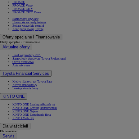
PROACE
PROACE Verso
PROACE CITY
PROACE CITY Verso
Samochody używane
Umów się na jazdę testową
Zobacz wszystkie cenniki
Konfiguruj swoją Toyotę
Oferty specjalne i Finansowanie
Oferty specjalne i Finansowanie
Aktualne oferty
Finał wyprzedaży 2025
Samochody dostawcze Toyota Professional
Oferta biznesowa
Auta używane
Toyota Financial Services
Kredyt niższych rat Toyota Easy
Kredyt standardowy
Leasing standardowy
KINTO ONE
KINTO ONE Leasing niższych rat
KINTO ONE Leasing konsumencki
KINTO ONE Najem
KINTO ONE Zarządzanie flotą
KINTO Mobility
Dla właścicieli
Dla właścicieli
Serwis