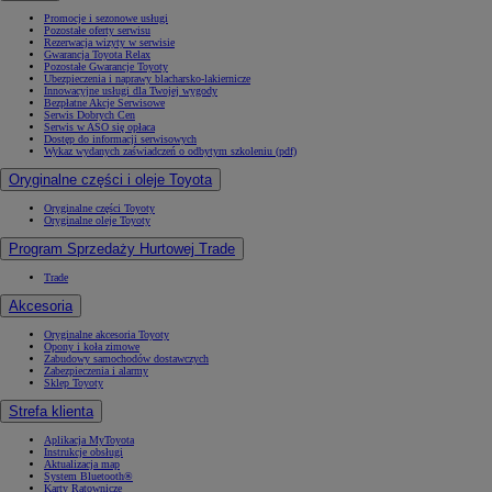
Promocje i sezonowe usługi
Pozostałe oferty serwisu
Rezerwacja wizyty w serwisie
Gwarancja Toyota Relax
Pozostałe Gwarancje Toyoty
Ubezpieczenia i naprawy blacharsko-lakiernicze
Innowacyjne usługi dla Twojej wygody
Bezpłatne Akcje Serwisowe
Serwis Dobrych Cen
Serwis w ASO się opłaca
Dostęp do informacji serwisowych
Wykaz wydanych zaświadczeń o odbytym szkoleniu (pdf)
Oryginalne części i oleje Toyota
Oryginalne części Toyoty
Oryginalne oleje Toyoty
Program Sprzedaży Hurtowej Trade
Trade
Akcesoria
Oryginalne akcesoria Toyoty
Opony i koła zimowe
Zabudowy samochodów dostawczych
Zabezpieczenia i alarmy
Sklep Toyoty
Strefa klienta
Aplikacja MyToyota
Instrukcje obsługi
Aktualizacja map
System Bluetooth®
Karty Ratownicze