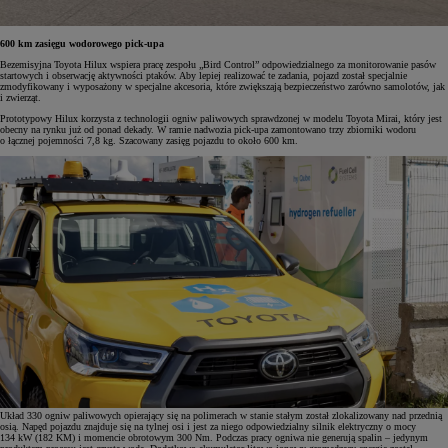
600 km zasięgu wodorowego pick-upa
Bezemisyjna Toyota Hilux wspiera pracę zespołu „Bird Control” odpowiedzialnego za monitorowanie pasów
startowych i obserwację aktywności ptaków. Aby lepiej realizować te zadania, pojazd został specjalnie
zmodyfikowany i wyposażony w specjalne akcesoria, które zwiększają bezpieczeństwo zarówno samolotów, jak
i zwierząt.
Prototypowy Hilux korzysta z technologii ogniw paliwowych sprawdzonej w modelu Toyota Mirai, który jest
obecny na rynku już od ponad dekady. W ramie nadwozia pick-upa zamontowano trzy zbiorniki wodoru
o łącznej pojemności 7,8 kg. Szacowany zasięg pojazdu to około 600 km.
Układ 330 ogniw paliwowych opierający się na polimerach w stanie stałym został zlokalizowany nad przednią
osią. Napęd pojazdu znajduje się na tylnej osi i jest za niego odpowiedzialny silnik elektryczny o mocy
134 kW (182 KM) i momencie obrotowym 300 Nm. Podczas pracy ogniwa nie generują spalin – jedynym