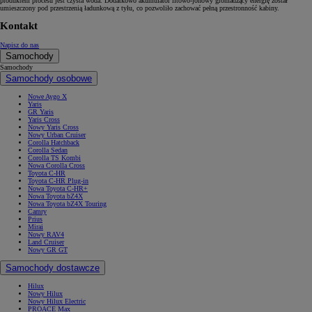
produktem procesu jest czysta woda. Dodatkowo akumulator litowo-jonowy gromadzący energię został
umieszczony pod przestrzenią ładunkową z tyłu, co pozwoliło zachować pełną przestronność kabiny.
Kontakt
Napisz do nas
Samochody
Samochody
Samochody osobowe
Nowe Aygo X
Yaris
GR Yaris
Yaris Cross
Nowy Yaris Cross
Nowy Urban Cruiser
Corolla Hatchback
Corolla Sedan
Corolla TS Kombi
Nowa Corolla Cross
Toyota C-HR
Toyota C-HR Plug-in
Nowa Toyota C-HR+
Nowa Toyota bZ4X
Nowa Toyota bZ4X Touring
Camry
Prius
Mirai
Nowy RAV4
Land Cruiser
Nowy GR GT
Samochody dostawcze
Hilux
Nowy Hilux
Nowy Hilux Electric
PROACE Max