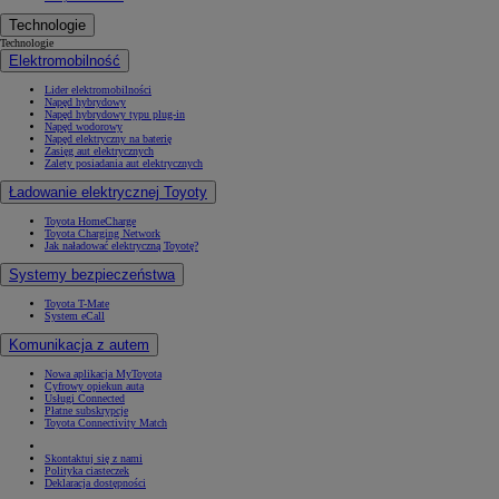
Technologie
Technologie
Elektromobilność
Lider elektromobilności
Napęd hybrydowy
Napęd hybrydowy typu plug-in
Napęd wodorowy
Napęd elektryczny na baterię
Zasięg aut elektrycznych
Zalety posiadania aut elektrycznych
Ładowanie elektrycznej Toyoty
Toyota HomeCharge
Toyota Charging Network
Jak naładować elektryczną Toyotę?
Systemy bezpieczeństwa
Toyota T-Mate
System eCall
Komunikacja z autem
Nowa aplikacja MyToyota
Cyfrowy opiekun auta
Usługi Connected
Płatne subskrypcje
Toyota Connectivity Match
Skontaktuj się z nami
Polityka ciasteczek
Deklaracja dostępności