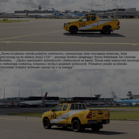
„Toyota świadomie wybrała podejście wielotorowe, wykorzystując różne rozwiązania techniczne, które
przyczyniają się do redukcji emisji CO2” – przyznaje dyrektor zarządzający Toyota Netherlands Jan Christaan
Koenders. – „Oprócz samochodów hybrydowych i elektrycznych na baterie, Toyota nadal intensywnie inwestuje
w technologię wodorową, zwłaszcza z myślą o pojazdach użytkowych. Pilotażowy projekt na lotnisku
Amsterdam Schiphol doskonale wpisuje się w tę strategię”.