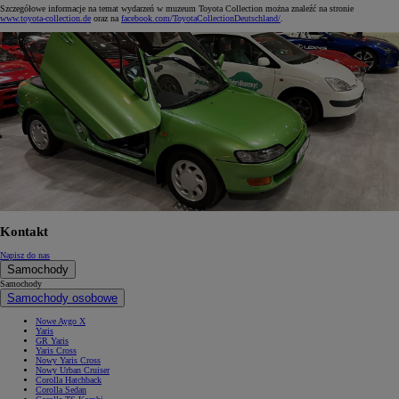
Szczegółowe informacje na temat wydarzeń w muzeum Toyota Collection można znaleźć na stronie
www.toyota-collection.de
oraz na
facebook.com/ToyotaCollectionDeutschland/
.
Kontakt
Napisz do nas
Samochody
Samochody
Samochody osobowe
Nowe Aygo X
Yaris
GR Yaris
Yaris Cross
Nowy Yaris Cross
Nowy Urban Cruiser
Corolla Hatchback
Corolla Sedan