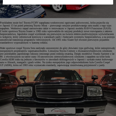
Przykładem może być Toyota FCHV napędzana wodorowymi ogniwami paliwowymi, która pojawiła się
w Japonii 13 lat przed premierą Toyoty Mirai – pierwszego seryjnie produkowanego auta marki z tego typu
napędem. Wodorowy napęd zastosowano także w testowanym w Japonii modelu RAV4 Funcruiser (XA10).
Z kolei sportowa Toyota Soarer w 1985 roku wprowadziła do seryjnej produkcji nowe rozwiązania z zakresu
bezpieczeństwa. Japońskie coupé wyróżniało się pierwszym na świecie elektro-multiwizyjnym wyświetlaczem
w kokpicie, który informował kierowcę o warunkach jazdy i funkcjach systemów bezpieczeństwa, a na postoju
umożliwiał transmisję programów telewizyjnych. Od 1991 roku Soarer był również pierwszym pojazdem
standardowo wyposażonym w kamerę cofania.
Małe sportowe coupé Toyota Sera zasłynęło unoszonymi do góry drzwiami typu gullwing, które zainspirowały
europejskich projektantów supersamochodów. Limuzyna Toyota Century z dwunastocylindrowym silnikiem
jest przykładem japońskiego luksusu cenionego przez rodzinę cesarską. Dzięki modelowi Trueno Sprinter z lat
80. z rewolucyjnym na tamte czasy 16-zaworowym czterocylindrowym silnikiem i napędem na tylne koła
Corolla AE86 stała się jednym z faworytów w zawodach driftingowych w Japonii i zyskała status kultowego
auta w filmach, mangach i grach wideo. Na rynku europejskim jego odpowiednikiem była Corolla Coupé
GT (AE86), która od 1983 roku wyznaczała standardy, zapewniając niezrównaną przyjemność z jazdy.