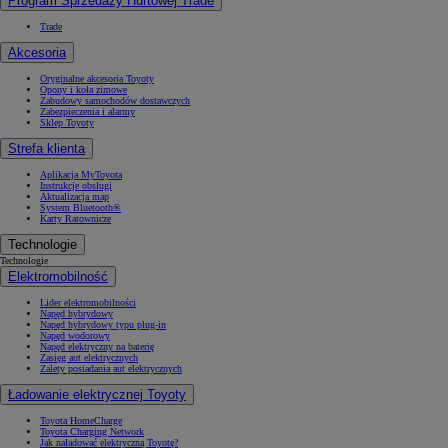
Program Sprzedaży Hurtowej Trade
Trade
Akcesoria
Oryginalne akcesoria Toyoty
Opony i koła zimowe
Zabudowy samochodów dostawczych
Zabezpieczenia i alarmy
Sklep Toyoty
Strefa klienta
Aplikacja MyToyota
Instrukcje obsługi
Aktualizacja map
System Bluetooth®
Karty Ratownicze
Technologie
Technologie
Elektromobilność
Lider elektromobilności
Napęd hybrydowy
Napęd hybrydowy typu plug-in
Napęd wodorowy
Napęd elektryczny na baterię
Zasięg aut elektrycznych
Zalety posiadania aut elektrycznych
Ładowanie elektrycznej Toyoty
Toyota HomeCharge
Toyota Charging Network
Jak naładować elektryczną Toyotę?