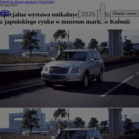
Przejdź do głównej zawartości
(Press Enter)
16 lipca 2024
Specjalna wystawa unikalnych modeli Toyoty
Otwórz menu
z japońskiego rynku w muzeum marki w Kolonii