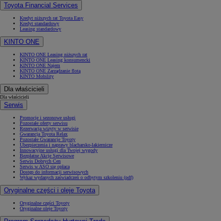
Toyota Financial Services
Kredyt niższych rat Toyota Easy
Kredyt standardowy
Leasing standardowy
KINTO ONE
KINTO ONE Leasing niższych rat
KINTO ONE Leasing konsumencki
KINTO ONE Najem
KINTO ONE Zarządzanie flotą
KINTO Mobility
Dla właścicieli
Dla właścicieli
Serwis
Promocje i sezonowe usługi
Pozostałe oferty serwisu
Rezerwacja wizyty w serwisie
Gwarancja Toyota Relax
Pozostałe Gwarancje Toyoty
Ubezpieczenia i naprawy blacharsko-lakiernicze
Innowacyjne usługi dla Twojej wygody
Bezpłatne Akcje Serwisowe
Serwis Dobrych Cen
Serwis w ASO się opłaca
Dostęp do informacji serwisowych
Wykaz wydanych zaświadczeń o odbytym szkoleniu (pdf)
Oryginalne części i oleje Toyota
Oryginalne części Toyoty
Oryginalne oleje Toyoty