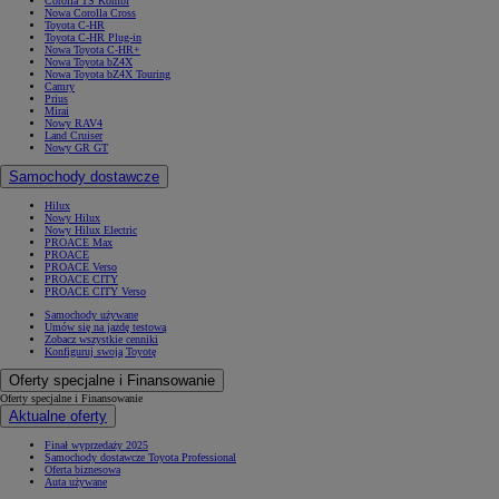
Corolla TS Kombi
Nowa Corolla Cross
Toyota C-HR
Toyota C-HR Plug-in
Nowa Toyota C-HR+
Nowa Toyota bZ4X
Nowa Toyota bZ4X Touring
Camry
Prius
Mirai
Nowy RAV4
Land Cruiser
Nowy GR GT
Samochody dostawcze
Hilux
Nowy Hilux
Nowy Hilux Electric
PROACE Max
PROACE
PROACE Verso
PROACE CITY
PROACE CITY Verso
Samochody używane
Umów się na jazdę testową
Zobacz wszystkie cenniki
Konfiguruj swoją Toyotę
Oferty specjalne i Finansowanie
Oferty specjalne i Finansowanie
Aktualne oferty
Finał wyprzedaży 2025
Samochody dostawcze Toyota Professional
Oferta biznesowa
Auta używane