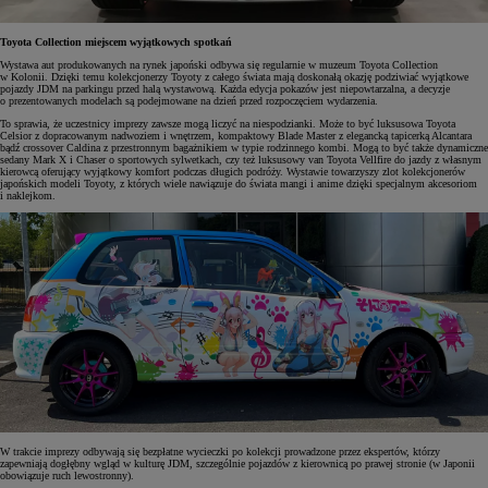
Toyota Collection miejscem wyjątkowych spotkań
Wystawa aut produkowanych na rynek japoński odbywa się regularnie w muzeum Toyota Collection
w Kolonii. Dzięki temu kolekcjonerzy Toyoty z całego świata mają doskonałą okazję podziwiać wyjątkowe
pojazdy JDM na parkingu przed halą wystawową. Każda edycja pokazów jest niepowtarzalna, a decyzje
o prezentowanych modelach są podejmowane na dzień przed rozpoczęciem wydarzenia.
To sprawia, że uczestnicy imprezy zawsze mogą liczyć na niespodzianki. Może to być luksusowa Toyota
Celsior z dopracowanym nadwoziem i wnętrzem, kompaktowy Blade Master z elegancką tapicerką Alcantara
bądź crossover Caldina z przestronnym bagażnikiem w typie rodzinnego kombi. Mogą to być także dynamiczne
sedany Mark X i Chaser o sportowych sylwetkach, czy też luksusowy van Toyota Vellfire do jazdy z własnym
kierowcą oferujący wyjątkowy komfort podczas długich podróży. Wystawie towarzyszy zlot kolekcjonerów
japońskich modeli Toyoty, z których wiele nawiązuje do świata mangi i anime dzięki specjalnym akcesoriom
i naklejkom.
W trakcie imprezy odbywają się bezpłatne wycieczki po kolekcji prowadzone przez ekspertów, którzy
zapewniają dogłębny wgląd w kulturę JDM, szczególnie pojazdów z kierownicą po prawej stronie (w Japonii
obowiązuje ruch lewostronny).