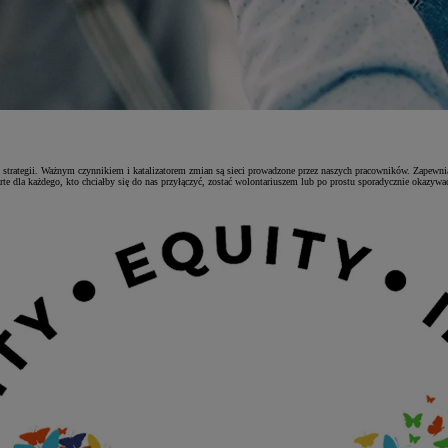
 strategii. Ważnym czynnikiem i katalizatorem zmian są sieci prowadzone przez naszych pracowników. Zapewniaj
rte dla każdego, kto chciałby się do nas przyłączyć, zostać wolontariuszem lub po prostu sporadycznie okazywa