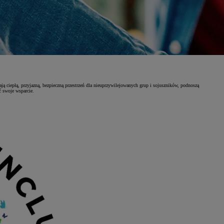
ą ciepłą, przyjazną, bezpieczną przestrzeń dla nieuprzywilejowanych grup i sojuszników, podnoszą
ć swoje wsparcie.