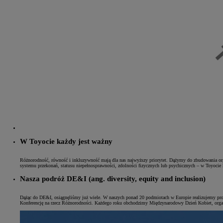
W Toyocie każdy jest ważny
Od
81 900 zł
Różnorodność, równość i inkluzywność mają dla nas najwyższy priorytet. Dążymy do zbudowania organiz
systemu przekonań, statusu niepełnosprawności, zdolności fizycznych lub psychicznych – w Toyocie 
Yaris Cross
HYBRID
Nasza podróż DE&I (ang. diversity, equity and inclusion)
Dążąc do DE&I, osiągnęliśmy już wiele. W naszych ponad 20 podmiotach w Europie realizujemy pr
Konferencję na rzecz Różnorodności. Każdego roku obchodzimy Międzynarodowy Dzień Kobiet, organ