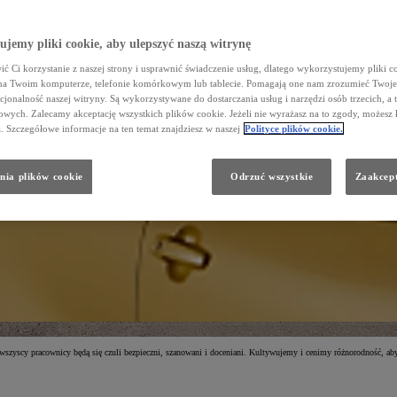
jemy pliki cookie, aby ulepszyć naszą witrynę
ć Ci korzystanie z naszej strony i usprawnić świadczenie usług, dlatego wykorzystujemy pliki co
na Twoim komputerze, telefonie komórkowym lub tablecie. Pomagają one nam zrozumieć Twoje 
cjonalność naszej witryny. Są wykorzystywane do dostarczania usług i narzędzi osób trzecich, a 
wych. Zalecamy akceptację wszystkich plików cookie. Jeżeli nie wyrażasz na to zgody, możesz 
a. Szczegółowe informacje na ten temat znajdziesz w naszej
Polityce plików cookie.
nia plików cookie
Odrzuć wszystkie
Zaakcept
 wszyscy pracownicy będą się czuli bezpieczni, szanowani i doceniani. Kultywujemy i cenimy różnorodność, a