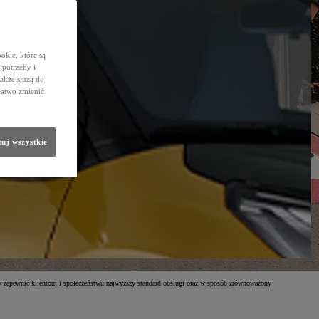
okie, które są
potrzeby i
także służą do
łatwo zmienić
uj wszystkie
by zapewnić klientom i społeczeństwu najwyższy standard obsługi oraz w sposób zrównoważony