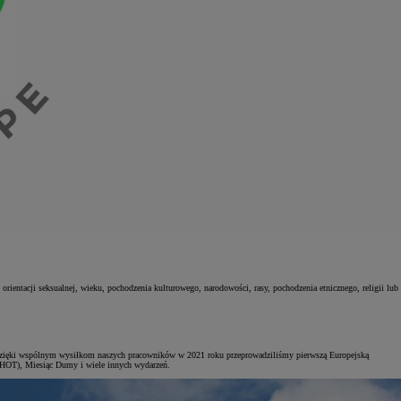
orientacji seksualnej, wieku, pochodzenia kulturowego, narodowości, rasy, pochodzenia etnicznego, religii lub
 Dzięki wspólnym wysiłkom naszych pracowników w 2021 roku przeprowadziliśmy pierwszą Europejską
AHOT), Miesiąc Dumy i wiele innych wydarzeń.