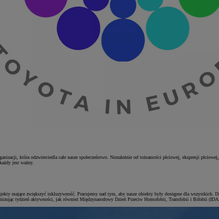
acji, która odzwierciedla całe nasze społeczeństwo. Niezależnie od tożsamości płciowej, ekspresji płciowej, 
każdy jest ważny.
ojekty mające zwiększyć inkluzywność. Pracujemy nad tym, aby nasze obiekty były dostępne dla wszystkich.
izując tydzień aktywności, jak również Międzynarodowy Dzień Przeciw Homofobii, Transfobii i Bifobii (ID