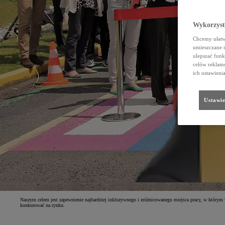
Wykorzystu
Chcemy ułatwi
umieszczane 
ulepszać funk
celów reklamo
ich ustawieni
Ustawie
Naszym celem jest zapewnienie najbardziej inkluzywnego i zróżnicowanego miejsca pracy, w którym
konkurować na rynku.