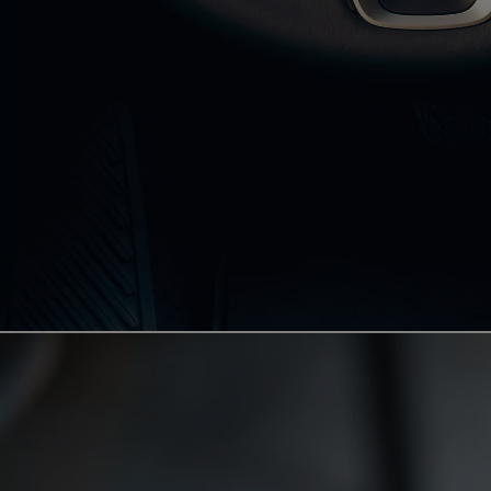
Od
105 300 zł
Corolla Hatchback
HYBRID