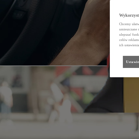
Wykorzystu
Chcemy ułatwi
umieszczane 
ulepszać funk
celów reklamo
ich ustawieni
Ustawie