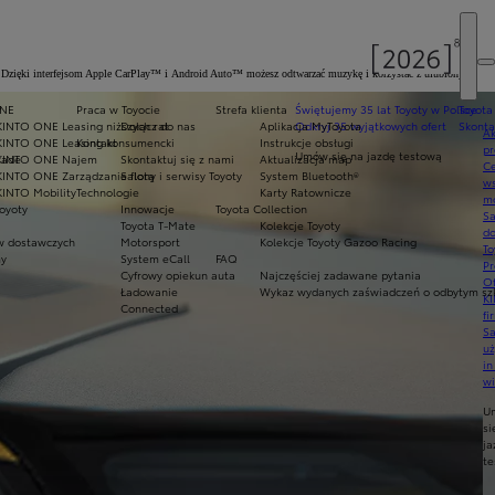
I)*. Dzięki interfejsom Apple CarPlay™ i Android Auto™ możesz odtwarzać muzykę i korzystać z ulubionych
y
ONE
Praca w Toyocie
Strefa klienta
Świętujemy 35 lat Toyoty w Polsce
Toyota
KINTO ONE Leasing niższych rat
Dołącz do nas
Aplikacja MyToyota
Odkryj 35 wyjątkowych ofert
Skonta
Ak
KINTO ONE Leasing konsumencki
Kontakt
Instrukcje obsługi
pr
Umów się na jazdę testową
rade
KINTO ONE Najem
Skontaktuj się z nami
Aktualizacja map
Ce
KINTO ONE Zarządzanie flotą
Salony i serwisy Toyoty
System Bluetooth®
ws
KINTO Mobility
Technologie
Karty Ratownicze
mo
oyoty
Innowacje
Toyota Collection
S
Toyota T-Mate
Kolekcje Toyoty
do
 dostawczych
Motorsport
Kolekcje Toyoty Gazoo Racing
To
my
System eCall
FAQ
Pr
Cyfrowy opiekun auta
Najczęściej zadawane pytania
Of
Ładowanie
Wykaz wydanych zaświadczeń o odbytym szk
KI
Connected
fi
S
u
in
w
U
si
ja
te