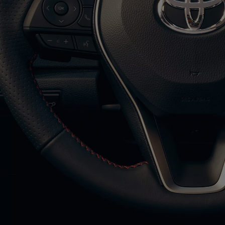
Od
81 900 zł
Yaris Cross
HYBRID