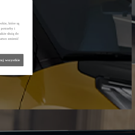
okie, które są
potrzeby i
także służą do
łatwo zmienić
uj wszystkie