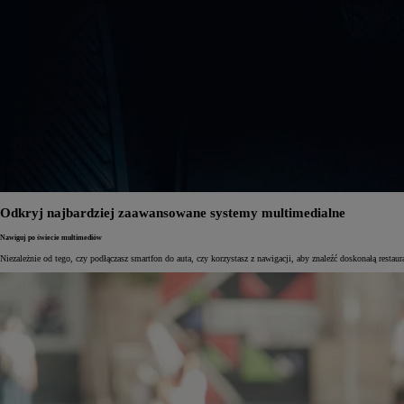
Odkryj najbardziej zaawansowane systemy multimedialne
Nawiguj po świecie multimediów
Niezależnie od tego, czy podłączasz smartfon do auta, czy korzystasz z nawigacji, aby znaleźć doskonałą resta