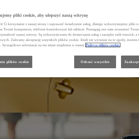
jemy pliki cookie, aby ulepszyć naszą witrynę
ć Ci korzystanie z naszej strony i usprawnić świadczenie usług, dlatego wykorzystujemy pliki co
na Twoim komputerze, telefonie komórkowym lub tablecie. Pomagają one nam zrozumieć Twoje 
cjonalność naszej witryny. Są wykorzystywane do dostarczania usług i narzędzi osób trzecich, a 
wych. Zalecamy akceptację wszystkich plików cookie. Jeżeli nie wyrażasz na to zgody, możesz 
a. Szczegółowe informacje na ten temat znajdziesz w naszej
Polityce plików cookie.
nia plików cookie
Odrzuć wszystkie
Zaakcept