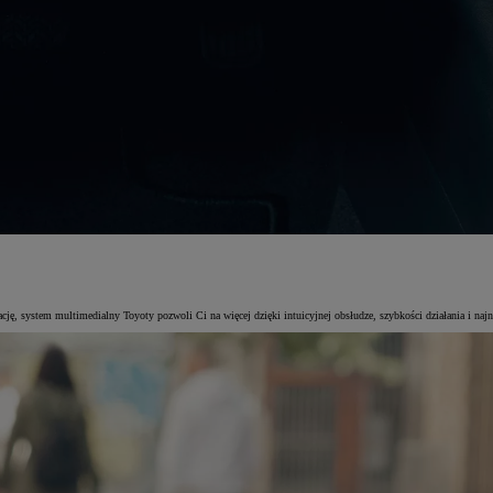
urację, system multimedialny Toyoty pozwoli Ci na więcej dzięki intuicyjnej obsłudze, szybkości działania i n