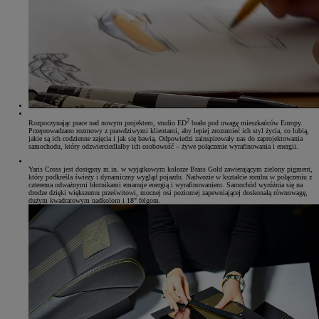
2
Rozpoczynając prace nad nowym projektem, studio ED
brało pod uwagę mieszkańców Europy.
Przeprowadzano rozmowy z prawdziwymi klientami, aby lepiej zrozumieć ich styl życia, co lubią,
jakie są ich codzienne zajęcia i jak się bawią. Odpowiedzi zainspirowały nas do zaprojektowania
samochodu, który odzwierciedlałby ich osobowość – żywe połączenie wyrafinowania i energii.
Yaris Cross jest dostępny m.in. w wyjątkowym kolorze Brass Gold zawierającym zielony pigment,
który podkreśla świeży i dynamiczny wygląd pojazdu. Nadwozie w kształcie rombu w połączeniu z
czterema odważnymi błotnikami emanuje energią i wyrafinowaniem. Samochód wyróżnia się na
drodze dzięki większemu prześwitowi, mocnej osi poziomej zapewniającej doskonałą równowagę,
dużym kwadratowym nadkolom i 18" felgom.