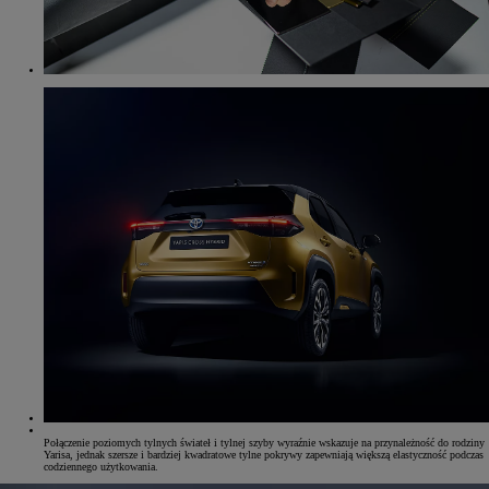
Połączenie poziomych tylnych świateł i tylnej szyby wyraźnie wskazuje na przynależność do rodziny
Yarisa, jednak szersze i bardziej kwadratowe tylne pokrywy zapewniają większą elastyczność podczas
codziennego użytkowania.