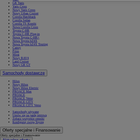
GR Yaris
Yaris Cross
Nowy Yaris Cross
Nowy Urban Cruiser
Corolla Hatchback
Corolla Sedan
Corolla TS Kombi
Nowa Corolla Cross
Toyota C-HR
Toyota C-HR Plug-in
Nowa Toyota C-HR+
Nowa Toyota bZ4X
Nowa Toyota bZ4X Touring
Camry
Prius
Mirai
Nowy RAV4
Land Cruiser
Nowy GR GT
Samochody dostawcze
Hilux
Nowy Hilux
Nowy Hilux Electric
PROACE Max
PROACE
PROACE Verso
PROACE CITY
PROACE CITY Verso
Samochody używane
Umów się na jazdę testową
Zobacz wszystkie cenniki
Konfiguruj swoją Toyotę
Oferty specjalne i Finansowanie
Oferty specjalne i Finansowanie