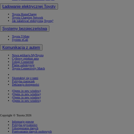
Ładowanie elektrycznej Toyoty
Toyota HomeCharge
Toyota Charging Network
Jak naładować elektryczną Toyotę?
Systemy bezpieczeństwa
Toyota T-Mate
System eCall
Komunikacja z autem
Nowa aplikacja MyToyota
Cyfrowy opiekun auta
Usługi Connected
Płatne subskrypcje
Toyota Connectivity Match
Skontaktuj się z nami
Polityka ciasteczek
Deklaracja dostępności
(Opens in new window)
(Opens in new window)
(Opens in new window)
(Opens in new window)
Copyright © Toyota 2026
Informacje prawne
Polityka prywatności
Udostępnianie danych
Przetwarzanie danych osobowych