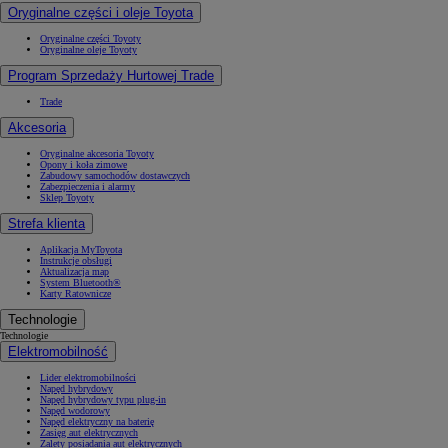
Oryginalne części i oleje Toyota
Oryginalne części Toyoty
Oryginalne oleje Toyoty
Program Sprzedaży Hurtowej Trade
Trade
Akcesoria
Oryginalne akcesoria Toyoty
Opony i koła zimowe
Zabudowy samochodów dostawczych
Zabezpieczenia i alarmy
Sklep Toyoty
Strefa klienta
Aplikacja MyToyota
Instrukcje obsługi
Aktualizacja map
System Bluetooth®
Karty Ratownicze
Technologie
Technologie
Elektromobilność
Lider elektromobilności
Napęd hybrydowy
Napęd hybrydowy typu plug-in
Napęd wodorowy
Napęd elektryczny na baterię
Zasięg aut elektrycznych
Zalety posiadania aut elektrycznych