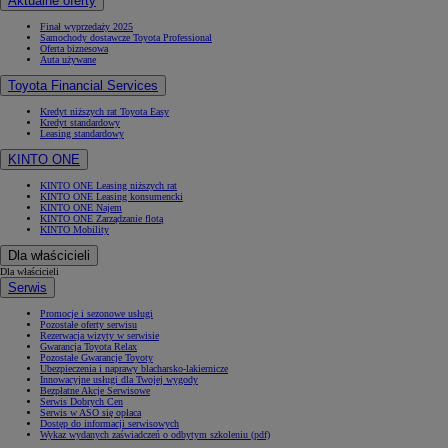
Aktualne oferty
Finał wyprzedaży 2025
Samochody dostawcze Toyota Professional
Oferta biznesowa
Auta używane
Toyota Financial Services
Kredyt niższych rat Toyota Easy
Kredyt standardowy
Leasing standardowy
KINTO ONE
KINTO ONE Leasing niższych rat
KINTO ONE Leasing konsumencki
KINTO ONE Najem
KINTO ONE Zarządzanie flotą
KINTO Mobility
Dla właścicieli
Dla właścicieli
Serwis
Promocje i sezonowe usługi
Pozostałe oferty serwisu
Rezerwacja wizyty w serwisie
Gwarancja Toyota Relax
Pozostałe Gwarancje Toyoty
Ubezpieczenia i naprawy blacharsko-lakiernicze
Innowacyjne usługi dla Twojej wygody
Bezpłatne Akcje Serwisowe
Serwis Dobrych Cen
Serwis w ASO się opłaca
Dostęp do informacji serwisowych
Wykaz wydanych zaświadczeń o odbytym szkoleniu (pdf)