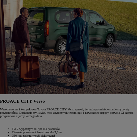
PROACE CITY Verso
Wszechstronna i kompaktowa Toyota PROACE CITY Verso sprawi, że jazda po mieście stanie się czystą
przyjemnością. Doskonała stylistyka, moc użytecznych technologii i nowoczesne napędy pozwolą Ci czerpać
przyjemność z jazdy każdego dnia.
Do 7 wygodnych miejsc dla pasażerów
Długość przestrzeni bagażowej do 3,5 m
330 km zasięgu wersji elektrycznej