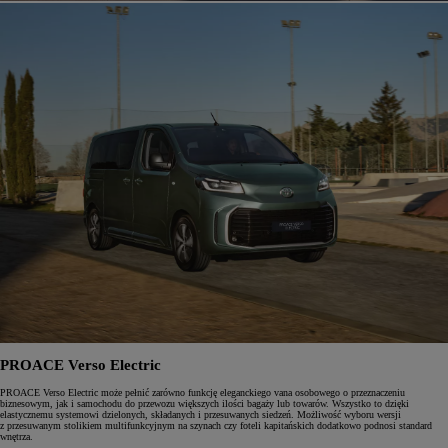
PROACE Verso Electric
PROACE Verso Electric może pełnić zarówno funkcję eleganckiego vana osobowego o przeznaczeniu
biznesowym, jak i samochodu do przewozu większych ilości bagaży lub towarów. Wszystko to dzięki
elastycznemu systemowi dzielonych, składanych i przesuwanych siedzeń. Możliwość wyboru wersji
z przesuwanym stolikiem multifunkcyjnym na szynach czy foteli kapitańskich dodatkowo podnosi standard
wnętrza.