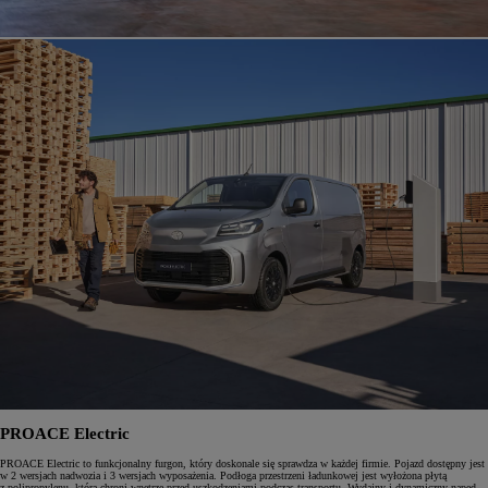
PROACE Electric
PROACE Electric to funkcjonalny furgon, który doskonale się sprawdza w każdej firmie. Pojazd dostępny jest
w 2 wersjach nadwozia i 3 wersjach wyposażenia. Podłoga przestrzeni ładunkowej jest wyłożona płytą
z polipropylenu, która chroni wnętrze przed uszkodzeniami podczas transportu. Wydajny i dynamiczny napęd