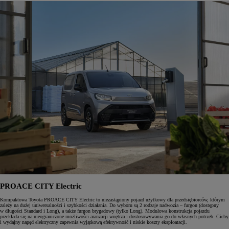
PROACE CITY Electric
Kompaktowa Toyota PROACE CITY Electric to niezastąpiony pojazd użytkowy dla przedsiębiorców, którym
zależy na dużej uniwersalności i szybkości działania. Do wyboru są 2 rodzaje nadwozia – furgon (dostępny
w długości Standard i Long), a także furgon brygadowy (tylko Long). Modułowa konstrukcja pojazdu
przekłada się na nieograniczone możliwości aranżacji wnętrza i dostosowywania go do własnych potrzeb. Cichy
i wydajny napęd elektryczny zapewnia wyjątkową efektywność i niskie koszty eksploatacji.