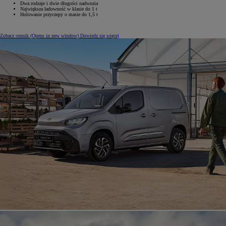
Dwa rodzaje i dwie długości nadwozia
Największa ładowność w klasie do 1 t
Holowanie przyczepy o masie do 1,5 t
Zobacz cennik
(Opens in new window)
Dowiedz się więcej