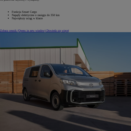
Funkcja Smart Cargo
Napędy elektryczne o zasięgu do 350 km
Największy uciąg w klasie
Zobacz cennik
(Opens in new window)
Dowiedz się więcej