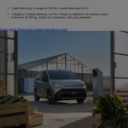
Napęd elektryczny o zasięgu do 330 km i czasem ładowania do 5 h
2 długości, 2 rodzaje nadwozia, od 3 do 5 miejsc (w zależności od wybranej wersji)
Ładowność do 684 kg, miejsce na 2 europalety, niski próg załadunku
Zobacz cennik
(Opens in new window)
Dowiedz się więcej