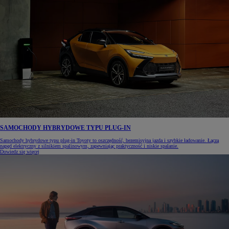
SAMOCHODY HYBRYDOWE TYPU PLUG-IN
Samochody hybrydowe typu plug-in Toyoty to oszczędność, bezemisyjna jazda i szybkie ładowanie. Łączą
napęd elektryczny z silnikiem spalinowym, zapewniając praktyczność i niskie spalanie.
Dowiedz się więcej