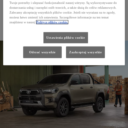
Twoje potrzeby i ulepszać funkcjonalność naszej witryny. Są wykorzystywane do
dostarczania usług i narzędzi osób trzecich, a także służą do celów reklamowych.
Zalecamy akceptację wszystkich plików cookie. Jeżeli nie wyrażasz na to zgody,
możesz łatwo zmienić ich ustawienia. Szczegółowe informacje na ten temat
znajdziesz w naszej
Polityce plików cookie.
PROACE CITY Verso
Ustawienia plików cookie
Odrzuć wszystkie
Zaakceptuj wszystkie