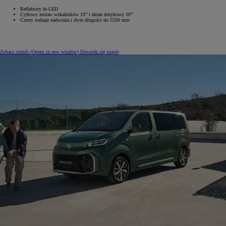
Reflektory bi-LED
Cyfrowy zestaw wskaźników 10’’ i ekran dotykowy 10’’
Cztery rodzaje nadwozia i dwie długości do 5330 mm
Zobacz cennik
(Opens in new window)
Dowiedz się więcej