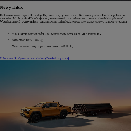
Nowy Hilux
Całkowicie nowa Toyota Hilux daje Ci jeszcze więcej możliwości. Nowoczesny silnik Diesla w połączeniu
z napędem Mild-hybrid 48V oferuje moc, która sprawdzi się podczas realizowania najtrudniejszych zadań.
Wszechstronność, wytrzymałość i zaawansowana technologia tworzą auto zawsze gotowe na nowe wyzwania.
Silnik Diesla o pojemności 2,8 l wspomagany przez układ Mild-hybrid 48V
Ładowność 1035–1065 kg
Masa holowanej przyczepy z hamulcami do 3500 kg
Zobacz cennik
(Opens in new window)
Dowiedz się więcej