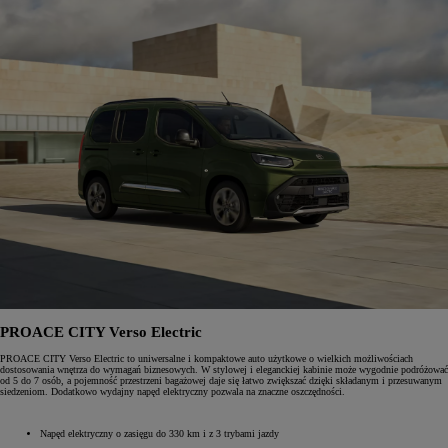
PROACE CITY Verso Electric
PROACE CITY Verso Electric to uniwersalne i kompaktowe auto użytkowe o wielkich możliwościach
dostosowania wnętrza do wymagań biznesowych. W stylowej i eleganckiej kabinie może wygodnie podróżować
od 5 do 7 osób, a pojemność przestrzeni bagażowej daje się łatwo zwiększać dzięki składanym i przesuwanym
siedzeniom. Dodatkowo wydajny napęd elektryczny pozwala na znaczne oszczędności.
Napęd elektryczny o zasięgu do 330 km i z 3 trybami jazdy