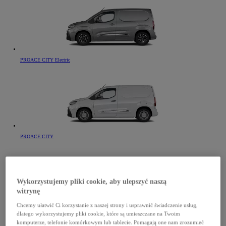
PROACE CITY Electric
PROACE CITY
Wykorzystujemy pliki cookie, aby ulepszyć naszą
witrynę
Chcemy ułatwić Ci korzystanie z naszej strony i usprawnić świadczenie usług,
PROACE CITY Verso Electric
dlatego wykorzystujemy pliki cookie, które są umieszczane na Twoim
komputerze, telefonie komórkowym lub tablecie. Pomagają one nam zrozumieć