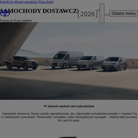
Przejdź do głównej zawartości
(Press Enter)
SAMOCHODY DOSTAWCZE
Otwórz menu
Pracują na Twoje zaufanie
W biznesie zaufanie jest najważniejsze
Samochody dostawcze Toyoty zostały zaprojektowane, aby odpowiadać na konkretne potrzeby i wspierać Cię
w codziennych wyzwaniach. Niezawodne, oszczędne i pełne inteligentnych rozwiązań – właśnie takie powinny
być auta do pracy.