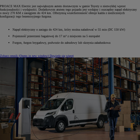
PROACE MAX Electric jest największym autem dostawczym w gamie Toyoty o niezwykłej wprost
funkcjonalności i wydajności. Dodatkowym atutem tego pojazdu jest wydajny i oszczędny napęd elektryczny
o mocy 270 KM z zasięgiem do 424 km. Olbrzymią wszechstronność oferuje każda z niezliczonych
konfiguracji tego bezemisyjnego furgona.
Napęd elektryczny o zasięgu do 424 km, który można naładować w 55 min (DC 150 kW)
Pojemność przestrzeni bagażowej do 17 m³ z miejscem na 5 europalet
Furgon, furgon brygadowy, podwozie do zabudowy lub skrzynia załadunkowa
Zobacz cennik
(Opens in new window)
Dowiedz się więcej