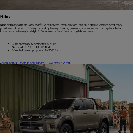
Hilux
Niezwyciężone auto na każdą z dróg w najnowszej, zachwycającej odsłonie oferuje jeszcze więcej mocy,
przestrzeni i komfortu. Poznaj niezwykłą Toyotę Hilux wyposażoną w niezawodne i oszczędne silniki
i najnowsze technologie, dzięki którym zawsze dojedziesz tam, gdzie zechcesz.
Lider sprzedaży w segmencie pick-up
Nowy silnik 2.8 D-4D 204 KM
Masa holowanej przyczepy do 3500 kg
Zobacz cennik
(Opens in new window)
Dowiedz się więcej