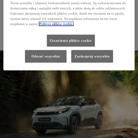
Twoje potrzeby i ulepszać funkcjonalność naszej witryny. Są wykorzystywane do
dostarczania usług i narzędzi osób trzecich, a także służą do celów reklamowych.
Zalecamy akceptację wszystkich plików cookie. Jeżeli nie wyrażasz na to zgody,
możesz łatwo zmienić ich ustawienia. Szczegółowe informacje na ten temat
znajdziesz w naszej
Polityce plików cookie.
Ustawienia plików cookie
Nowy Hilux Electric
Odrzuć wszystkie
Zaakceptuj wszystkie