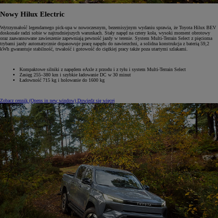
Nowy Hilux Electric
Wytrzymałość legendarnego pick-upa w nowoczesnym, bezemisyjnym wydaniu sprawia, że Toyota Hilux BEV
doskonale radzi sobie w najtrudniejszych warunkach. Stały napęd na cztery koła, wysoki moment obrotowy
oraz zaawansowane zawieszenie zapewniają pewność jazdy w terenie. System Multi-Terrain Select z pięcioma
trybami jazdy automatycznie dopasowuje pracę napędu do nawierzchni, a solidna konstrukcja z baterią 59,2
kWh gwarantuje stabilność, trwałość i gotowość do ciężkiej pracy także poza utartymi szlakami.
Kompaktowe silniki z napędem eAxle z przodu i z tyłu i system Multi-Terrain Select
Zasięg 255–380 km i szybkie ładowanie DC w 30 minut
Ładowność 715 kg i holowanie do 1600 kg
Zobacz cennik
(Opens in new window)
Dowiedz się więcej