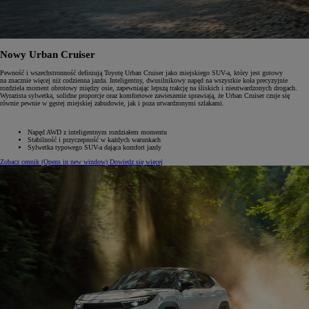
Nowy Urban Cruiser
Pewność i wszechstronność definiują Toyotę Urban Cruiser jako miejskiego SUV-a, który jest gotowy
na znacznie więcej niż codzienna jazda. Inteligentny, dwusilnikowy napęd na wszystkie koła precyzyjnie
rozdziela moment obrotowy między osie, zapewniając lepszą trakcję na śliskich i nieutwardzonych drogach.
Wyrazista sylwetka, solidne proporcje oraz komfortowe zawieszenie sprawiają, że Urban Cruiser czuje się
równie pewnie w gęstej miejskiej zabudowie, jak i poza utwardzonymi szlakami.
Napęd AWD z inteligentnym rozdziałem momentu
Stabilność i przyczepność w każdych warunkach
Sylwetka typowego SUV-a dająca komfort jazdy
Zobacz cennik
(Opens in new window)
Dowiedz się więcej