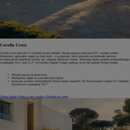
Corolla Cross
Corolla Cross pozwoli Ci wyjechać ponad standard. Wysoka pozycja nadwozia SUV, wydajne układy
hybrydowe, opcjonalny napęd na cztery koła – to połączenie, które sprawdza się doskonale zarówno
na zatłoczonych miejskich ulicach, jak i podczas dłuższych wypraw. Intuicyjny ekran systemu multimedialnego
o przekątnej 10,5" oraz 12,3" wyświetlacz Digital Cockpit sprawią, że nic nie umknie Twojej uwadze.
Wysoka pozycja za kierownicą
Inteligentny napęd na wszystkie koła (opcja)
Intuicyjne systemy multimedialne Toyota Smart Connect® lub Toyota Smart Connect+® z ekranem
dotykowym o przekątnej 10,5"
Zobacz cennik
(Opens in new window)
Dowiedz się więcej