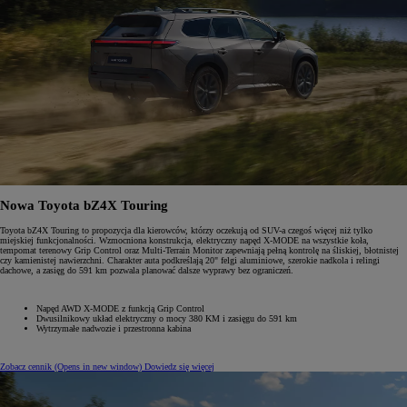
Nowa Toyota bZ4X Touring
Toyota bZ4X Touring to propozycja dla kierowców, którzy oczekują od SUV-a czegoś więcej niż tylko
miejskiej funkcjonalności. Wzmocniona konstrukcja, elektryczny napęd X-MODE na wszystkie koła,
tempomat terenowy Grip Control oraz Multi-Terrain Monitor zapewniają pełną kontrolę na śliskiej, błotnistej
czy kamienistej nawierzchni. Charakter auta podkreślają 20" felgi aluminiowe, szerokie nadkola i relingi
dachowe, a zasięg do 591 km pozwala planować dalsze wyprawy bez ograniczeń.
Napęd AWD X-MODE z funkcją Grip Control
Dwusilnikowy układ elektryczny o mocy 380 KM i zasięgu do 591 km
Wytrzymałe nadwozie i przestronna kabina
Zobacz cennik
(Opens in new window)
Dowiedz się więcej