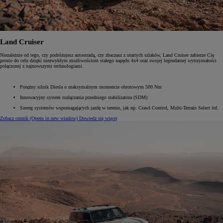
Land Cruiser
Niezależnie od tego, czy podróżujesz autostradą, czy zbaczasz z utartych szlaków, Land Cruiser zabierze Cię
prosto do celu dzięki niezwykłym możliwościom stałego napędu 4x4 oraz swojej legendarnej wytrzymałości
połączonej z najnowszymi technologiami.
Potężny silnik Diesla o maksymalnym momencie obrotowym 500 Nm
Innowacyjny system rozłączania przedniego stabilizatora (SDM)
Szereg systemów wspomagających jazdę w terenie, jak np. Crawl Control, Multi-Terrain Select itd.
Zobacz cennik
(Opens in new window)
Dowiedz się więcej