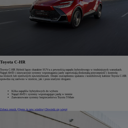
Toyota C-HR
Toyota C-HR Hybrid łączy charakter SUV-a z pewnością napędu hybrydowego w trudniejszych warunkach.
Napęd AWD i innowacyjne systemy wspomagania jazdy zapewniają doskonałą przyczepność i kontrolę
na śliskich lub nierównych nawierzchniach. Dzięki oszczędnemu spalaniu i komfortowej kabinie Toyota C-HR
sprawdza się zarówno w mieście, jak i poza utartymi drogami.
Kilka napędów hybrydowych do wyboru
Napęd AWD i systemy wspomagające jazdę w terenie
Zaawansowane systemy bezpieczeństwa Toyota T-Mate
Zobacz cennik
(Opens in new window)
Dowiedz się więcej