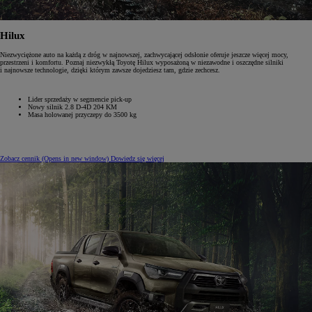
Hilux
Niezwyciężone auto na każdą z dróg w najnowszej, zachwycającej odsłonie oferuje jeszcze więcej mocy,
przestrzeni i komfortu. Poznaj niezwykłą Toyotę Hilux wyposażoną w niezawodne i oszczędne silniki
i najnowsze technologie, dzięki którym zawsze dojedziesz tam, gdzie zechcesz.
Lider sprzedaży w segmencie pick-up
Nowy silnik 2.8‎ D-4D ‎204‎ KM
Masa holowanej przyczepy do 3500 kg
Zobacz cennik
(Opens in new window)
Dowiedz się więcej