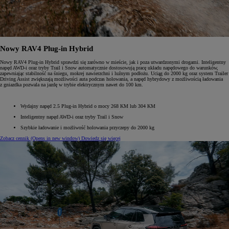
Nowy RAV4 Plug-in Hybrid
Nowy RAV4 Plug-in Hybrid sprawdzi się zarówno w mieście, jak i poza utwardzonymi drogami. Inteligentny
napęd AWD-i oraz tryby Trail i Snow automatycznie dostosowują pracę układu napędowego do warunków,
zapewniając stabilność na śniegu, mokrej nawierzchni i luźnym podłożu. Uciąg do 2000 kg oraz system Trailer
Driving Assist zwiększają możliwości auta podczas holowania, a napęd hybrydowy z możliwością ładowania
z gniazdka pozwala na jazdę w trybie elektrycznym nawet do 100 km.
Wydajny napęd 2.5 Plug-in Hybrid o mocy 268 KM lub 304 KM
Inteligentny napęd AWD-i oraz tryby Trail i Snow
Szybkie ładowanie i możliwość holowania przyczepy do 2000 kg
Zobacz cennik
(Opens in new window)
Dowiedz się więcej