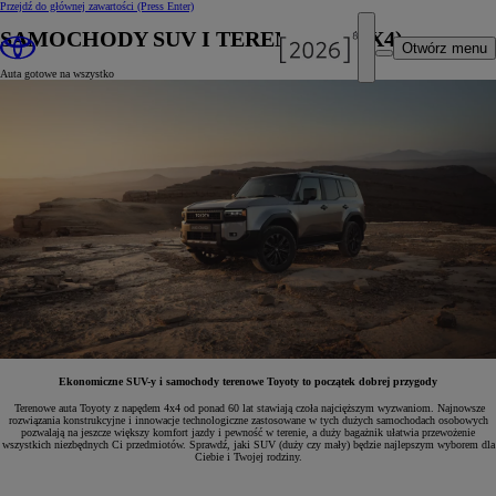
Przejdź do głównej zawartości
(Press Enter)
SAMOCHODY SUV I TERENOWE (4X4)
Otwórz menu
Auta gotowe na wszystko
Ekonomiczne SUV-y i samochody terenowe Toyoty to początek dobrej przygody
Terenowe auta Toyoty z napędem 4x4 od ponad 60 lat stawiają czoła najcięższym wyzwaniom. Najnowsze
rozwiązania konstrukcyjne i innowacje technologiczne zastosowane w tych dużych samochodach osobowych
pozwalają na jeszcze większy komfort jazdy i pewność w terenie, a duży bagażnik ułatwia przewożenie
wszystkich niezbędnych Ci przedmiotów. Sprawdź, jaki SUV (duży czy mały) będzie najlepszym wyborem dla
Ciebie i Twojej rodziny.