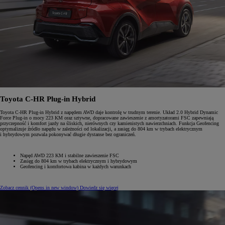
Toyota C-HR Plug-in Hybrid
Toyota C-HR Plug-in Hybrid z napędem AWD daje kontrolę w trudnym terenie. Układ 2.0 Hybrid Dynamic
Force Plug-in o mocy 223 KM oraz sztywne, dopracowane zawieszenie z amortyzatorami FSC zapewniają
przyczepność i komfort jazdy na śliskich, nierównych czy kamienistych nawierzchniach. Funkcja Geofencing
optymalizuje źródło napędu w zależności od lokalizacji, a zasięg do 804 km w trybach elektrycznym
i hybrydowym pozwala pokonywać długie dystanse bez ograniczeń.
Napęd AWD 223 KM i stabilne zawieszenie FSC
Zasięg do 804 km w trybach elektrycznym i hybrydowym
Geofencing i komfortowa kabina w każdych warunkach
Zobacz cennik
(Opens in new window)
Dowiedz się więcej