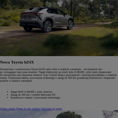
Nowa Toyota bZ4X
Dynamiczna i wszechstronna Toyota bZ4X radzi sobie w każdych warunkach – od miejskich ulic
po wymagające trasy poza miastem. Napęd elektryczny na cztery koła X-MODE, tryby jazdy dopasowane
do nawierzchni oraz tempomat terenowy Grip Control dbają o przyczepność i precyzję prowadzenia w trudnym
terenie. Przestronna kabina, nowoczesne technologie i zasięg do 569 km gwarantują komfortowe i bezpieczne
podróże w każdych warunkach.
Napęd AWD X-MODE i tryby terenowe
Zasięg do 569 km i szybkie ładowanie DC
Komfortowe wnętrze i nowoczesne technologie
Zobacz cennik
(Opens in new window)
Dowiedz się więcej