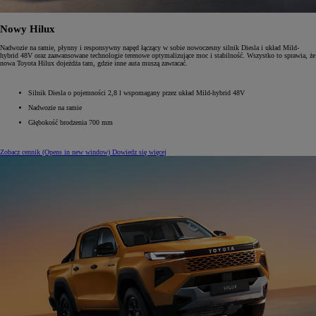
Nowy Hilux
Nadwozie na ramie, płynny i responsywny napęd łączący w sobie nowoczesny silnik Diesla i układ Mild-
hybrid 48V oraz zaawansowane technologie terenowe optymalizujące moc i stabilność. Wszystko to sprawia, że
nowa Toyota Hilux dojeżdża tam, gdzie inne auta muszą zawracać.
Silnik Diesla o pojemności 2,8 l wspomagany przez układ Mild-hybrid 48V
Nadwozie na ramie
Głębokość brodzenia 700 mm
Zobacz cennik
(Opens in new window)
Dowiedz się więcej