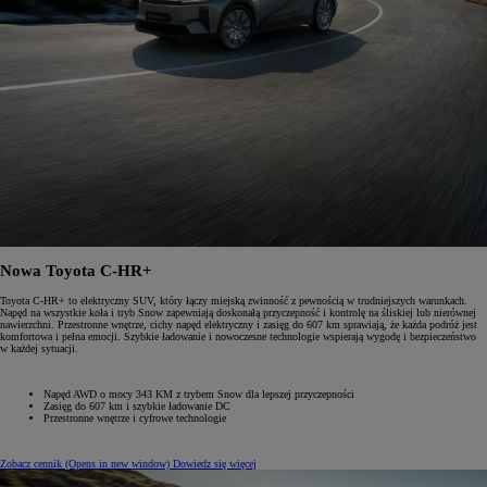
Nowa Toyota C-HR+
Toyota C-HR+ to elektryczny SUV, który łączy miejską zwinność z pewnością w trudniejszych warunkach.
Napęd na wszystkie koła i tryb Snow zapewniają doskonałą przyczepność i kontrolę na śliskiej lub nierównej
nawierzchni. Przestronne wnętrze, cichy napęd elektryczny i zasięg do 607 km sprawiają, że każda podróż jest
komfortowa i pełna emocji. Szybkie ładowanie i nowoczesne technologie wspierają wygodę i bezpieczeństwo
w każdej sytuacji.
Napęd AWD o mocy 343 KM z trybem Snow dla lepszej przyczepności
Zasięg do 607 km i szybkie ładowanie DC
Przestronne wnętrze i cyfrowe technologie
Zobacz cennik
(Opens in new window)
Dowiedz się więcej