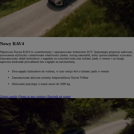
Nowy RAV4
Najnowsza Toyota RAV4 to wszechstronny i zaawansowany technicznie SUV. Imponujące proporcje nadwozia,
nowoczesna stylistyka i niezrównane właściwości jezdne, tworzą samochód, który sprosta każdemu wyzwaniu.
Zaawansowany układ hybrydowy z napędem na wszystkie koła oraz trybami jazdy w terenie i na śniegu
zapewnia doskonałe prowadzenie bez względu na nawierzchnię.
Dwa napędy hybrydowe do wyboru, w tym wersja 4x4 z trybami jazdy w terenie
Zaawansowane aktywne systemy bezpieczeństwa Toyota T-Mate
Holowanie przyczepy o masie nawet do 2000 kg
Zobacz cennik
(Opens in new window)
Dowiedz się więcej