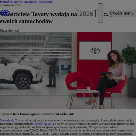
Przejdź do głównej zawartości
(Press Enter)
21 września 2022
Właściciele Toyoty wydają najmniej na naprawy
Otwórz menu
swoich samochodów
Niezależne testy
Toyota to lider bezawaryjności niezależnie od wieku auta
Samochody Toyoty
od lat zajmują pierwsze miejsca w rankingach aut używanych. Powszechnie znana jest już
legendarna niezniszczalność
Toyoty Hilux
, ale nie tylko auta stworzone do pracy, ale także najmniejsze pojazdy
w gamie mogą pochwalić się bezawaryjnością na najwyższym poziomie. W najnowszym badaniu
przeprowadzonym przez ADAC, Toyota AYGO okazała się najmniej problemowym autem wśród samochodów
kompaktowych z roczników 2011–2018. Wyniki badania oparto na ponad 3 milionach zgłoszeń dokonanych