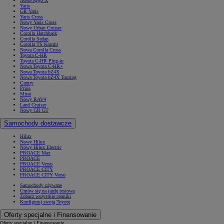
Nowe Aygo X
Yaris
GR Yaris
Yaris Cross
Nowy Yaris Cross
Nowy Urban Cruiser
Corolla Hatchback
Corolla Sedan
Corolla TS Kombi
Nowa Corolla Cross
Toyota C-HR
Toyota C-HR Plug-in
Nowa Toyota C-HR+
Nowa Toyota bZ4X
Nowa Toyota bZ4X Touring
Camry
Prius
Mirai
Nowy RAV4
Land Cruiser
Nowy GR GT
Samochody dostawcze
Hilux
Nowy Hilux
Nowy Hilux Electric
PROACE Max
PROACE
PROACE Verso
PROACE CITY
PROACE CITY Verso
Samochody używane
Umów się na jazdę testową
Zobacz wszystkie cenniki
Konfiguruj swoją Toyotę
Oferty specjalne i Finansowanie
Oferty specjalne i Finansowanie