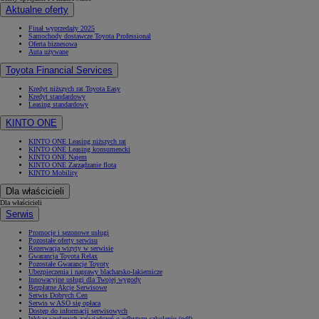
Aktualne oferty
Finał wyprzedaży 2025
Samochody dostawcze Toyota Professional
Oferta biznesowa
Auta używane
Toyota Financial Services
Kredyt niższych rat Toyota Easy
Kredyt standardowy
Leasing standardowy
KINTO ONE
KINTO ONE Leasing niższych rat
KINTO ONE Leasing konsumencki
KINTO ONE Najem
KINTO ONE Zarządzanie flotą
KINTO Mobility
Dla właścicieli
Dla właścicieli
Serwis
Promocje i sezonowe usługi
Pozostałe oferty serwisu
Rezerwacja wizyty w serwisie
Gwarancja Toyota Relax
Pozostałe Gwarancje Toyoty
Ubezpieczenia i naprawy blacharsko-lakiernicze
Innowacyjne usługi dla Twojej wygody
Bezpłatne Akcje Serwisowe
Serwis Dobrych Cen
Serwis w ASO się opłaca
Dostęp do informacji serwisowych
Wykaz wydanych zaświadczeń o odbytym szkoleniu (pdf)