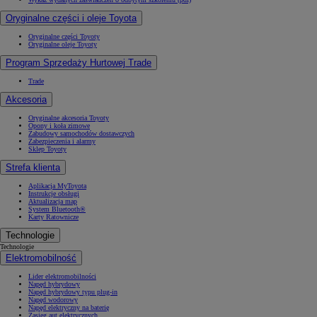
Oryginalne części i oleje Toyota
Oryginalne części Toyoty
Oryginalne oleje Toyoty
Program Sprzedaży Hurtowej Trade
Trade
Akcesoria
Oryginalne akcesoria Toyoty
Opony i koła zimowe
Zabudowy samochodów dostawczych
Zabezpieczenia i alarmy
Sklep Toyoty
Strefa klienta
Aplikacja MyToyota
Instrukcje obsługi
Aktualizacja map
System Bluetooth®
Karty Ratownicze
Technologie
Technologie
Elektromobilność
Lider elektromobilności
Napęd hybrydowy
Napęd hybrydowy typu plug-in
Napęd wodorowy
Napęd elektryczny na baterię
Zasięg aut elektrycznych