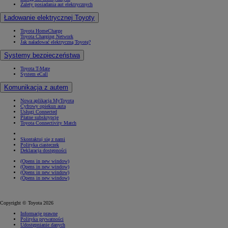
Zalety posiadania aut elektrycznych
Ładowanie elektrycznej Toyoty
Toyota HomeCharge
Toyota Charging Network
Jak naładować elektryczną Toyotę?
Systemy bezpieczeństwa
Toyota T-Mate
System eCall
Komunikacja z autem
Nowa aplikacja MyToyota
Cyfrowy opiekun auta
Usługi Connected
Płatne subskrypcje
Toyota Connectivity Match
Skontaktuj się z nami
Polityka ciasteczek
Deklaracja dostępności
(Opens in new window)
(Opens in new window)
(Opens in new window)
(Opens in new window)
Copyright © Toyota 2026
Informacje prawne
Polityka prywatności
Udostępnianie danych