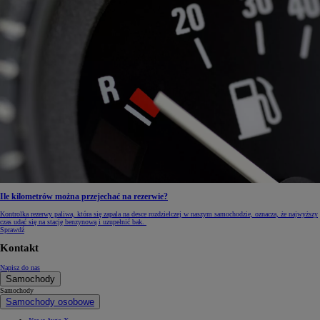
Ile kilometrów można przejechać na rezerwie?
Kontrolka rezerwy paliwa, która się zapala na desce rozdzielczej w naszym samochodzie, oznacza, że najwyższy
czas udać się na stację benzynową i uzupełnić bak.
Sprawdź
Kontakt
Napisz do nas
Samochody
Samochody
Samochody osobowe