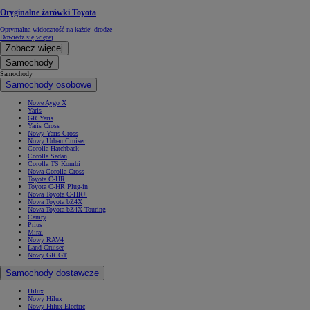
Oryginalne żarówki Toyota
Optymalna widoczność na każdej drodze
Dowiedz się więcej
Zobacz więcej
Samochody
Samochody
Samochody osobowe
Nowe Aygo X
Yaris
GR Yaris
Yaris Cross
Nowy Yaris Cross
Nowy Urban Cruiser
Corolla Hatchback
Corolla Sedan
Corolla TS Kombi
Nowa Corolla Cross
Toyota C-HR
Toyota C-HR Plug-in
Nowa Toyota C-HR+
Nowa Toyota bZ4X
Nowa Toyota bZ4X Touring
Camry
Prius
Mirai
Nowy RAV4
Land Cruiser
Nowy GR GT
Samochody dostawcze
Hilux
Nowy Hilux
Nowy Hilux Electric