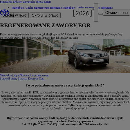
Przejdź do głównej zawartości
(Press Enter)
Przejdź do: Części regenerowane fabrycznie
Przejdź do: Części regenerowane fabrycznie
Otwórz menu
Skroluj w lewo
Skroluj w prawo
REGENEROWANE ZAWORY EGR
Fabrycznie regenerowane zawory recyrkulacji spalin EGR charakteryzują się skutecznością porównywalną
do nowych części. Ich dodatkowym atutem jest ich atrakcyjna cena.
Skontaktuj się z Dilerem i wymień zawór
Sprawdź ofertę Serwisu Dobrych Cen
Po co potrzebne są zawory recyrkulacji spalin EGR?
Zawory recyrkulacji spalin EGR są niezbędnym wyposażeniem współczesnych silników wysokoprężnych. Ich
zadaniem jest obniżenie temperatury wewnątrz komory spalania, a przez to zmniejszenie emisji tlenków azotu.
Nagromadzenie sadzy w zaworach może sprawić, że przestaną one dobrze spełniać swoją funkcję, co może się
objawiać m.in. spadkiem mocy w pewnym zakresie obrotów. Można temu zapobiec, czyszcząc je w warunkach
warsztatowych, ale jest to jedynie pomoc doraźna. Tylko fabryczna regeneracja zaworów pozwala
na przywrócenie ich pełnej sprawności.
Regenerowane fabrycznie zawory EGR są dostępne do wszystkich samochodów marki Toyota
wyposażonych w silniki Diesla o pojemności
2.0 i 2.2 (D-4D oraz D-CAT) produkowanych do 2008 roku włącznie.