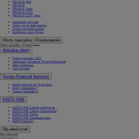
PROACE Max
PROACE
PROACE Verso
PROACE CITY
PROACE CITY Verso
Samochody używane
Umów się na jazdę testową
Zobacz wszystkie cenniki
Konfiguruj swoją Toyotę
Oferty specjalne i Finansowanie
Oferty specjalne i Finansowanie
Aktualne oferty
Finał wyprzedaży 2025
Samochody dostawcze Toyota Professional
Oferta biznesowa
Auta używane
Toyota Financial Services
Kredyt niższych rat Toyota Easy
Kredyt standardowy
Leasing standardowy
KINTO ONE
KINTO ONE Leasing niższych rat
KINTO ONE Leasing konsumencki
KINTO ONE Najem
KINTO ONE Zarządzanie flotą
KINTO Mobility
Dla właścicieli
Dla właścicieli