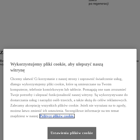
Zalety regenerowanych zaworów EGR
Regeneracja zaworów EGR odbywa się zgodnie z najwyższymi standardami jakości Toyoty i jest wykonywana
Wykorzystujemy pliki cookie, aby ulepszyć naszą
wyłącznie przez wykwalifikowanych specjalistów. Korzyści dla naszych Klientów to:
witrynę
parametry pracy identyczne z częściami now ymi,
atrakcyjna, obniżona cena,
roczna gwarancja bez limitów kilometrów.
Chcemy ułatwić Ci korzystanie z naszej strony i usprawnić świadczenie usług,
dlatego wykorzystujemy pliki cookie, które są umieszczane na Twoim
komputerze, telefonie komórkowym lub tablecie. Pomagają one nam zrozumieć
Twoje potrzeby i ulepszać funkcjonalność naszej witryny. Są wykorzystywane do
dostarczania usług i narzędzi osób trzecich, a także służą do celów reklamowych.
Zalecamy akceptację wszystkich plików cookie. Jeżeli nie wyrażasz na to zgody,
możesz łatwo zmienić ich ustawienia. Szczegółowe informacje na ten temat
znajdziesz w naszej
Polityce plików cookie.
Ustawienia plików cookie