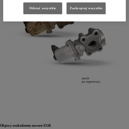
Odrzuć wszystkie
Zaakceptuj wszystkie
Objawy uszkodzenia zaworu EGR