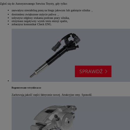
Zgłoś się do Autoryzowanego Serwisu Toyoty, gdy tylko:
zauważysz niestabilną pracę na biegu jałowym lub gaśnięcie silnika ,
dostrzeżesz zwiększone zużycie paliwa ,
usłyszysz odgłosy stukania podczas pracy silnika,
otrzymasz negatywny wynik testu emisji spalin,
zobaczysz komunikat Check ENG.
Regenerowane wtryskiwacze
Zachowują jakość części fabrycznie nowej. Atrakcyjne ceny. Sprawdź.