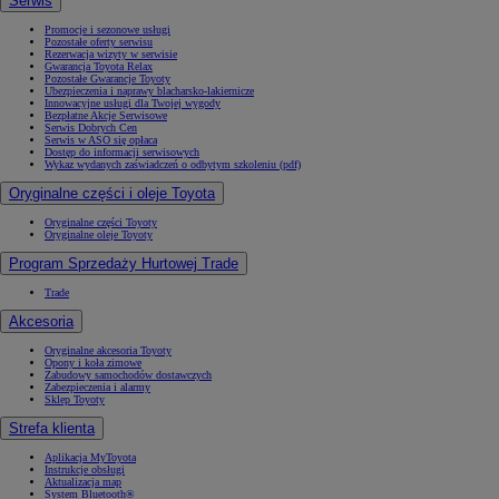
Serwis
Promocje i sezonowe usługi
Pozostałe oferty serwisu
Rezerwacja wizyty w serwisie
Gwarancja Toyota Relax
Pozostałe Gwarancje Toyoty
Ubezpieczenia i naprawy blacharsko-lakiernicze
Innowacyjne usługi dla Twojej wygody
Bezpłatne Akcje Serwisowe
Serwis Dobrych Cen
Serwis w ASO się opłaca
Dostęp do informacji serwisowych
Wykaz wydanych zaświadczeń o odbytym szkoleniu (pdf)
Oryginalne części i oleje Toyota
Oryginalne części Toyoty
Oryginalne oleje Toyoty
Program Sprzedaży Hurtowej Trade
Trade
Akcesoria
Oryginalne akcesoria Toyoty
Opony i koła zimowe
Zabudowy samochodów dostawczych
Zabezpieczenia i alarmy
Sklep Toyoty
Strefa klienta
Aplikacja MyToyota
Instrukcje obsługi
Aktualizacja map
System Bluetooth®