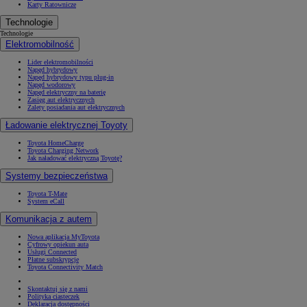
Karty Ratownicze
Technologie
Technologie
Elektromobilność
Lider elektromobilności
Napęd hybrydowy
Napęd hybrydowy typu plug-in
Napęd wodorowy
Napęd elektryczny na baterię
Zasięg aut elektrycznych
Zalety posiadania aut elektrycznych
Ładowanie elektrycznej Toyoty
Toyota HomeCharge
Toyota Charging Network
Jak naładować elektryczną Toyotę?
Systemy bezpieczeństwa
Toyota T-Mate
System eCall
Komunikacja z autem
Nowa aplikacja MyToyota
Cyfrowy opiekun auta
Usługi Connected
Płatne subskrypcje
Toyota Connectivity Match
Skontaktuj się z nami
Polityka ciasteczek
Deklaracja dostępności