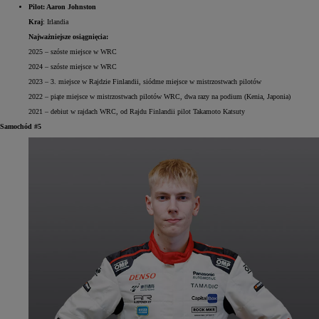
Pilot: Aaron Johnston
Kraj
: Irlandia
Najważniejsze osiągnięcia:
2025 – szóste miejsce w WRC
2024 – szóste miejsce w WRC
2023 – 3. miejsce w Rajdzie Finlandii, siódme miejsce w mistrzostwach pilotów
2022 – piąte miejsce w mistrzostwach pilotów WRC, dwa razy na podium (Kenia, Japonia)
2021 – debiut w rajdach WRC, od Rajdu Finlandii pilot Takamoto Katsuty
Samochód #5