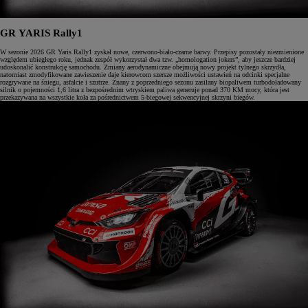
GR YARIS Rally1
W sezonie 2026 GR Yaris Rally1 zyskał nowe, czerwono-biało-czarne barwy. Przepisy pozostały niezmienione
względem ubiegłego roku, jednak zespół wykorzystał dwa tzw. „homologation jokers”, aby jeszcze bardziej
udoskonalić konstrukcję samochodu. Zmiany aerodynamiczne obejmują nowy projekt tylnego skrzydła,
natomiast zmodyfikowane zawieszenie daje kierowcom szersze możliwości ustawień na odcinki specjalne
rozgrywane na śniegu, asfalcie i szutrze. Znany z poprzedniego sezonu zasilany biopaliwem turbodoładowany
silnik o pojemności 1,6 litra z bezpośrednim wtryskiem paliwa generuje ponad 370 KM mocy, która jest
przekazywana na wszystkie koła za pośrednictwem 5-biegowej sekwencyjnej skrzyni biegów.