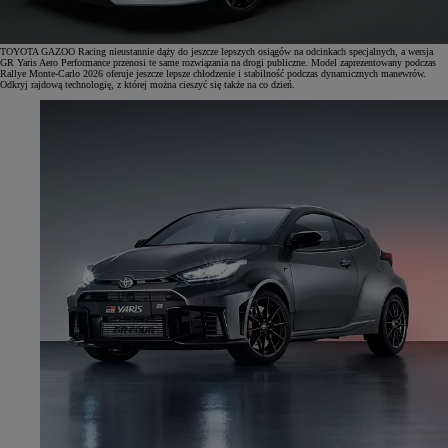
TOYOTA GAZOO Racing nieustannie dąży do jeszcze lepszych osiągów na odcinkach specjalnych, a wersja
GR Yaris Aero Performance przenosi te same rozwiązania na drogi publiczne. Model zaprezentowany podczas
Rallye Monte-Carlo 2026 oferuje jeszcze lepsze chłodzenie i stabilność podczas dynamicznych manewrów.
Odkryj rajdową technologię, z której można cieszyć się także na co dzień.