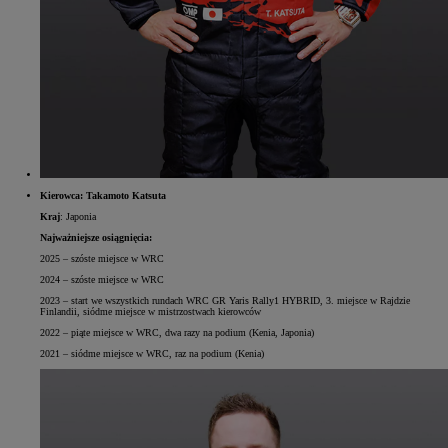
Kierowca: Takamoto Katsuta
Kraj
: Japonia
Najważniejsze osiągnięcia:
2025 – szóste miejsce w WRC
2024 – szóste miejsce w WRC
2023 – start we wszystkich rundach WRC GR Yaris Rally1 HYBRID, 3. miejsce w Rajdzie
Finlandii, siódme miejsce w mistrzostwach kierowców
2022 – piąte miejsce w WRC, dwa razy na podium (Kenia, Japonia)
2021 – siódme miejsce w WRC, raz na podium (Kenia)