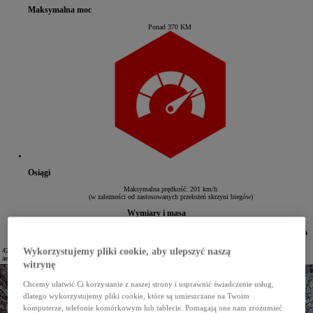
Maksymalna moc
Ponad 370 KM
Osiągi
Maksymalna prędkość: 201 km/h
(w zależności od zastosowanych przełożeń skrzyni biegów)
Wymiary i masa
Rozstaw
Rozstaw
Minimalna
Długość
Szerokość
Wysokość
kół
osi
masa
4225 mm (włącznie z elementami
Wykorzystujemy pliki cookie, aby ulepszyć naszą
1875 mm
regulowana
regulowany
2630 mm
1180 kg
aerodynamicznymi)
witrynę
Chcemy ułatwić Ci korzystanie z naszej strony i usprawnić świadczenie usług,
dlatego wykorzystujemy pliki cookie, które są umieszczane na Twoim
komputerze, telefonie komórkowym lub tablecie. Pomagają one nam zrozumieć