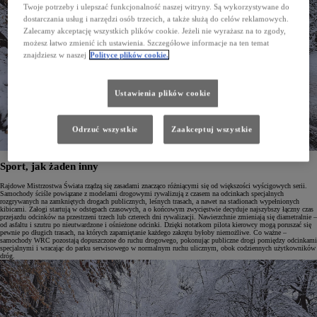
Twoje potrzeby i ulepszać funkcjonalność naszej witryny. Są wykorzystywane do
dostarczania usług i narzędzi osób trzecich, a także służą do celów reklamowych.
Zalecamy akceptację wszystkich plików cookie. Jeżeli nie wyrażasz na to zgody,
możesz łatwo zmienić ich ustawienia. Szczegółowe informacje na ten temat
znajdziesz w naszej
Polityce plików cookie.
Ustawienia plików cookie
Odrzuć wszystkie
Zaakceptuj wszystkie
Sport, jak żaden inny
Rajdowe Mistrzostwa Świata rządzą się zasadami znacząco różniącymi się od większości wyścigowych serii.
Samochody ściśle powiązane z modelami drogowymi rywalizują z czasem na odcinkach specjalnych
rozgrywanych na zamkniętych drogach publicznych, leśnych trasach, a nawet na stadionach wypełnionych
kibicami. Załogi startują w odstępach czasowych, a o końcowym zwycięstwie decyduje najszybszy łączny czas
przejazdu odcinków na przestrzeni trzech lub czterech dni rywalizacji. Nawierzchnie zmieniają się diametralnie –
od asfaltu i szutru po nieutwardzone i ośnieżone odcinki. Dzięki notatkom pilota kierowcy mogą poruszać się
pewnie po długich trasach, na których zapamiętanie każdego zakrętu byłoby niemożliwe. Co ważne –
samochody WRC pozostają dopuszczone do ruchu drogowego, pokonując publiczne drogi pomiędzy odcinkami
specjalnymi i wracając do parku serwisowego w normalnym ruchu ulicznym, obok codziennych użytkowników
dróg.