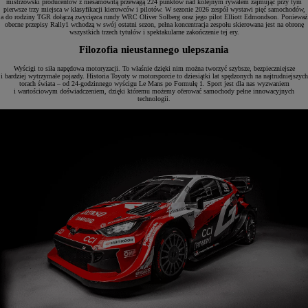
mistrzowski producentów z niesamowitą przewagą 224 punktów nad kolejnym rywalem zajmując przy tym
pierwsze trzy miejsca w klasyfikacji kierowców i pilotów. W sezonie 2026 zespół wystawi pięć samochodów,
a do rodziny TGR dołączą zwycięzca rundy WRC Oliver Solberg oraz jego pilot Elliott Edmondson. Ponieważ
obecne przepisy Rally1 wchodzą w swój ostatni sezon, pełna koncentracja zespołu skierowana jest na obronę
wszystkich trzech tytułów i spektakularne zakończenie tej ery.
Filozofia nieustannego ulepszania
Wyścigi to siła napędowa motoryzacji. To właśnie dzięki nim można tworzyć szybsze, bezpieczniejsze
i bardziej wytrzymałe pojazdy. Historia Toyoty w motorsporcie to dziesiątki lat spędzonych na najtrudniejszych
torach świata – od 24-godzinnego wyścigu Le Mans po Formułę 1. Sport jest dla nas wyzwaniem
i wartościowym doświadczeniem, dzięki któremu możemy oferować samochody pełne innowacyjnych
technologii.