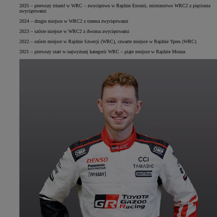
2025 – pierwszy triumf w WRC – zwycięstwo w Rajdzie Estonii, mistrzostwo WRC2 z pięcioma
zwycięstwami
2024 – drugie miejsce w WRC2 z trzema zwycięstwami
2023 – szóste miejsce w WRC2 z dwoma zwycięstwami
2022 – szóste miejsce w Rajdzie Szwecji (WRC), czwarte miejsce w Rajdzie Ypres (WRC)
2021 – pierwszy start w najwyższej kategorii WRC – piąte miejsce w Rajdzie Monza