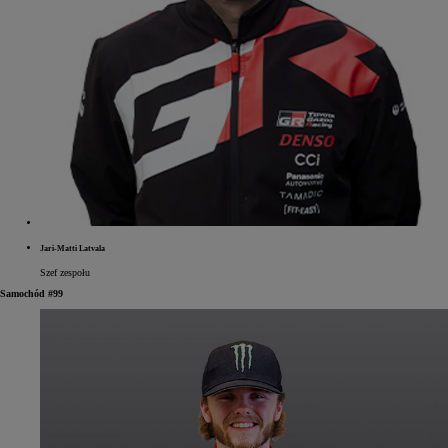
Jari-Matti Latvala
Szef zespołu
Samochód #99