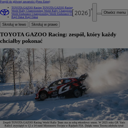
Przejdź do głównej zawartości
(Press Enter)
TOYOTA GAZOO Racing
TOYOTA GAZOO Racing
World Rally Championship
World Rally Championship
Otwórz menu
World Endurance Championship
World Endurance Championship
Rajd Dakar
Rajd Dakar
Skroluj w lewo
Skroluj w prawo
TOYOTA GAZOO Racing: zespół, który każdy
chciałby pokonać
Zespół TOYOTA GAZOO Racing World Rally Team ma za sobą rekordowy sezon. W 2025 roku GR Yaris
Rally1 zwyciężył w 12 z 14 rund Mistrzostw Świata w Rajdach FIA. Dzięki temu Toyota zdobyła tytuł