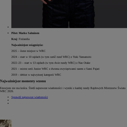
Pilot: Marko Salminen
Kraj
: Finlandia
Najważniejsze osiągnięcia:
2025 – ósme miejsce w WRC
2024 – start w 10 rajdach (w tym sześć rund WRC) z Yuki Yamamoto
2022–23 – start w 13 rajdach (w tym dwie rundy WRC) z Nao Otake
2021 – mistrz serii Junior WRC z dwoma zwycięstwami razem z Sami Pajari
2019 – debiut w najwyższej kategorii WRC
Najważniejsze momenty sezonu
Emocjom nie ma końca. Śledź najnowsze wiadomości i wyniki z każdej rundy Rajdowych Mistrzostw Świata
WRC 2026.
Sprawdź najnowsze wiadomości