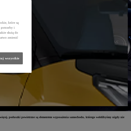
okie, które są
potrzeby i
także służą do
łatwo zmienić
uj wszystkie
o więcej, poduszki powietrzne są elementem wyposażenia samochodu, którego wolelibyśmy nigdy nie