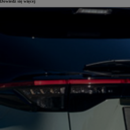
Dowiedz się więcej
Od
81 900 zł
Yaris Cross
HYBRID