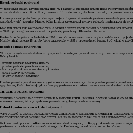
Historia poduszki powietrznej
W dzisiejszych czasach, gdy nad ochroną kierowcy i pasażerów samochodu czuwają liczne systemy bezpieczeńs
w samochodach w latach 80. i 90, aby dopiero w XXI wieku stać się absolutnie niezbędnym i powszechnym el
Pierwsze prace nad poduszkami powietrznymi mającymi ograniczać obrażenia pasażerów samochodu podczas wyp
samochodowych”, natomiast Niemiec Walter Linderer zaprezentował prototyp poduszek napełniających się sprę
Kolejnym etapem było zastosowanie czujnika zderzenia oraz znalezienie sposobu na wybuch poduszek powodują
w 1973 r. pierwszego na świecie modelu z poduszką powietrzną – Oldsmobile Toronado.
Dopiero kilka lat później, a dokładnie w 1980 r., wynalazek ten pojawił się w seryjnie produkowanych pojaz
Musiało minąć następne 15 lat, aby Volvo zastosowało w 1995 r. także poduszki boczne. Swój wkład w rozwój
Rodzaje poduszek powietrznych
We współczesnych samochodach możemy spotkać kilka rodzajów poduszek powietrznych rozmieszczonych w zasa
Należą do nich:
– przednia poduszka powietrzna kierowcy,
– przednia poduszka powietrzna pasażera,
– boczne poduszki powietrzne kierowcy i pasażera,
– boczne kurtyny powietrzne,
– kolanowe poduszki powietrzne.
Przednia poduszka powietrzna kierowcy jest umieszczona w kierownicy, z kolei przednia poduszka powietrzna pas
typy: boczne, klatki piersiowej i głowy. Kurtyny powietrzne są rozmieszczone zazwyczaj nad drzwiami w dac
Jak działają poduszki powietrzne?
Wystrzelenie poduszek powietrznych następuje w momencie kolizji lub stłuczki, wszystko jednak zależy od si
w ułamkach sekund, tak aby napełnienie poduszek nastąpiło odpowiednio wcześniej.
Poduszki powietrzne w samochodach używanych
Warto wiedzieć, że wszelkie poduszki powietrzne zamontowane w samochodzie są elementami jednorazowego użytk
prewencyjnych wymian poduszek powietrznych. Nie jest to potrzebne ze względu na ich supernowoczesną konstr
Na koniec warto poświęcić kilka słów na temat samochodów używanych. Kupując takie auto na rynku wtórnym,
powietrznej, co może się dla nas skończyć tragicznie. Pamiętajmy, najważniejsze jest bezpieczeństwo.