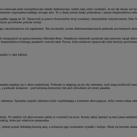
twa sterowane przez skomplikowane układy elektroniczne, trudno nam sobie wyobrazić, że nie tak dawno nie b
ementem wyposażenia każdego nowego auta. To w dużej mierze dzięki poduszkom i pasom bezpieczeństwa odset
adku sięgają lat 50. Opracowali je prawie równocześnie dwaj wynalazcy. Amerykański inżynier-emeryt John W
żonym powietrzem podczas kolizji.
cy natychmiastowe ich napełnienie. Ten nowatorski system elektromechanicznych poduszek powietrznych skons
dach europejskich za sprawą koncernu Mercedes-Benz. Dodatkowo niemiecki producent jako pierwszy zaczął ofer
 bezpieczeństwa biernego pasażerów wniosła także Toyota, która niedawno opracowała tylne kurtyny powietrzn
dzie w całej kabinie.
ażera znajduje się w desce rozdzielczej. Poduszki te adaptują się do siły uderzenia, czyli mają możliwość uru
hu, a poduszki kolanowe – pod kolumną kierownicy lub pod schowkiem od strony pasażera.
ły uderzenia. Specjalne czujniki zderzenia ściśle współdziałają z systemem aktywującym, który ocenia rodzaj
u. Po każdym ich aktywowaniu należy je wymienić na nowe. Koszty takiej operacji są rzecz jasna uzależnione o
ukcję, która jest właściwie niezawodna.
 dobrze poznać dokładną historię auta, a zwłaszcza jego ewentualne wypadki i kolizje. Może się bowiem oka