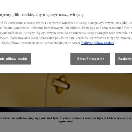
jemy pliki cookie, aby ulepszyć naszą witrynę
ć Ci korzystanie z naszej strony i usprawnić świadczenie usług, dlatego wykorzystujemy pliki co
na Twoim komputerze, telefonie komórkowym lub tablecie. Pomagają one nam zrozumieć Twoje 
cjonalność naszej witryny. Są wykorzystywane do dostarczania usług i narzędzi osób trzecich, a 
wych. Zalecamy akceptację wszystkich plików cookie. Jeżeli nie wyrażasz na to zgody, możesz 
a. Szczegółowe informacje na ten temat znajdziesz w naszej
Polityce plików cookie.
nia plików cookie
Odrzuć wszystkie
Zaakcept
dzień, nie zastanawiamy się nawet nad tym, że jeszcze niedawno wcale nie było to takie oczywiste. C
wypróbować.