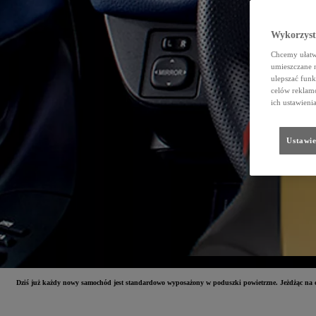
Wykorzystu
Chcemy ułatwi
umieszczane 
ulepszać funk
celów reklamo
ich ustawieni
Ustawie
Dziś już każdy nowy samochód jest standardowo wyposażony w poduszki powietrzne. Jeżdżąc na co 