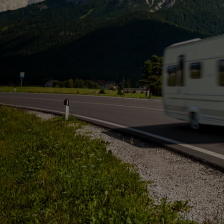
Od
105 300 zł
Corolla Hatchback
HYBRID