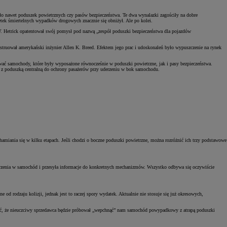
yło nawet poduszek powietrznych czy pasów bezpieczeństwa. Te dwa wynalazki zagościły na dobre
ek śmiertelnych wypadków drogowych znacznie się obniżył. Ale po kolei.
. Hetrick opatentował swój pomysł pod nazwą „zespół poduszki bezpieczeństwa dla pojazdów
truował amerykański inżynier Allen K. Breed. Efektem jego prac i udoskonaleń było wypuszczenie na rynek
ować samochody, które były wyposażone równocześnie w poduszki powietrzne, jak i pasy bezpieczeństwa.
e z poduszką centralną do ochrony pasażerów przy uderzeniu w bok samochodu.
chamiania się w kilku etapach. Jeśli chodzi o boczne poduszki powietrzne, można rozróżnić ich trzy podstawowe
 uderzenia w samochód i przesyła informacje do konkretnych mechanizmów. Wszystko odbywa się oczywiście
d rodzaju kolizji, jednak jest to raczej spory wydatek. Aktualnie nie stosuje się już okresowych,
zać, że nieuczciwy sprzedawca będzie próbował „wepchnąć” nam samochód powypadkowy z atrapą poduszki